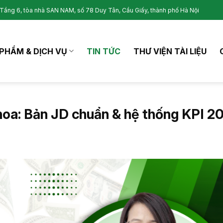
Tầng 6, tòa nhà SAN NAM, số 78 Duy Tân, Cầu Giấy, thành phố Hà Nội
PHẨM & DỊCH VỤ
TIN TỨC
THƯ VIỆN TÀI LIỆU
khoa: Bản JD chuẩn & hệ thống KPI 2