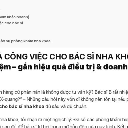
ĩ
Tham khảo nhanh)
ệc cho bác sĩ
 nhân sự phòng khám nha khoa.
Ả CÔNG VIỆC CHO BÁC SĨ NHA KH
iệm – gắn hiệu quả điều trị & doanh
h hàng cứ phàn nàn là không được tư vấn kỹ? Bác sĩ B rất nhiệt
 X-quang?” – Những câu hỏi này vốn dĩ không nên tồn tại nếu
 cho bác sĩ nha khoa
đủ sâu và đủ chuẩn.
ha khoa, tôi nhận ra một nghịch lý: Đa số các phòng khám hi
i sau đó để bác sĩ tự bơi trong mớ hỗn độn của quy trình. Kết q