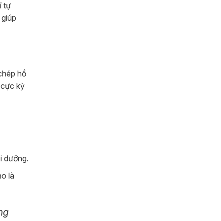
ĩ tự
 giúp
 chép hồ
 cực kỳ
i dưỡng.
o là
ng