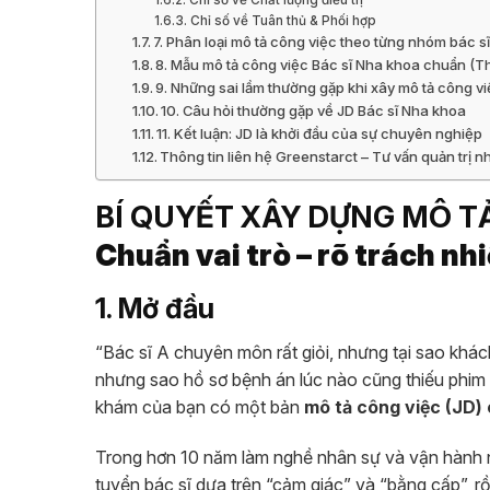
Chỉ số về Tuân thủ & Phối hợp
7. Phân loại mô tả công việc theo từng nhóm bác s
8. Mẫu mô tả công việc Bác sĩ Nha khoa chuẩn (
9. Những sai lầm thường gặp khi xây mô tả công vi
10. Câu hỏi thường gặp về JD Bác sĩ Nha khoa
11. Kết luận: JD là khởi đầu của sự chuyên nghiệp
Thông tin liên hệ Greenstarct – Tư vấn quản trị
BÍ QUYẾT XÂY DỰNG MÔ T
Chuẩn vai trò – rõ trách nh
1. Mở đầu
“Bác sĩ A chuyên môn rất giỏi, nhưng tại sao khác
nhưng sao hồ sơ bệnh án lúc nào cũng thiếu phim
khám của bạn có một bản
mô tả công việc (JD)
Trong hơn 10 năm làm nghề nhân sự và vận hành n
tuyển bác sĩ dựa trên “cảm giác” và “bằng cấp”, rồ