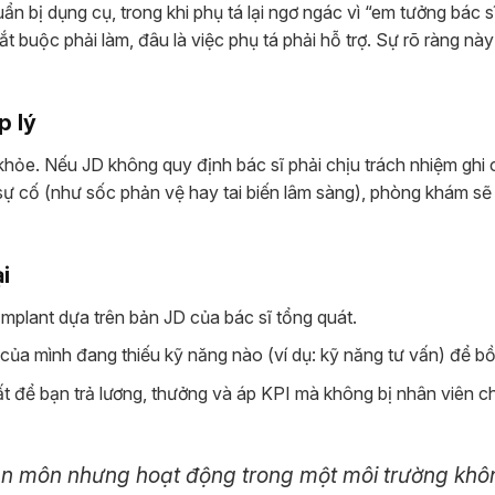
ẩn bị dụng cụ, trong khi phụ tá lại ngơ ngác vì “em tưởng bác s
ắt buộc phải làm, đâu là việc phụ tá phải hỗ trợ. Sự rõ ràng này
p lý
 khỏe. Nếu JD không quy định bác sĩ phải chịu trách nhiệm ghi
a sự cố (như sốc phản vệ hay tai biến lâm sàng), phòng khám sẽ
i
mplant dựa trên bản JD của bác sĩ tổng quát.
 của mình đang thiếu kỹ năng nào (ví dụ: kỹ năng tư vấn) để bồ
t để bạn trả lương, thưởng và áp KPI mà không bị nhân viên ch
ên môn nhưng hoạt động trong một môi trường khô