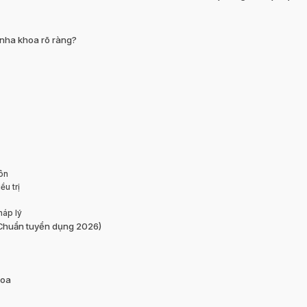
 nha khoa rõ ràng?
ôn
u trị
háp lý
 (Chuẩn tuyển dụng 2026)
hoa