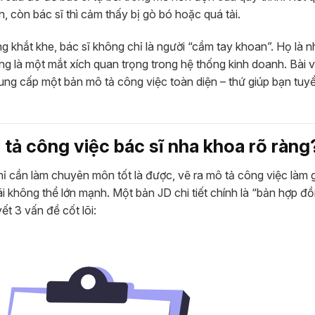
, còn bác sĩ thì cảm thấy bị gò bó hoặc quá tải.
 khắt khe, bác sĩ không chỉ là người “cầm tay khoan”. Họ là 
cũng là một mắt xích quan trọng trong hệ thống kinh doanh. Bài v
ẽ cung cấp một bản mô tả công việc toàn diện – thứ giúp bạn tu
tả công việc bác sĩ nha khoa rõ ràng
hỉ cần làm chuyên môn tốt là được, vẽ ra mô tả công việc làm 
ãi không thể lớn mạnh. Một bản JD chi tiết chính là “bản hợp đ
ết 3 vấn đề cốt lõi: