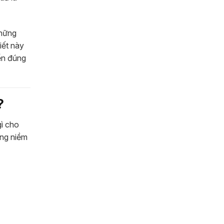
những
iết này
yển đúng
?
gì cho
ồng niềm