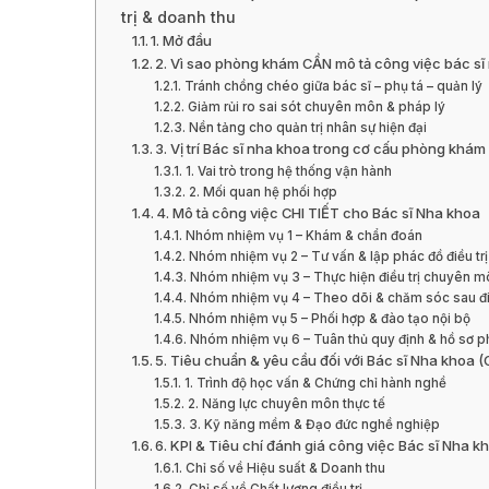
trị & doanh thu
1. Mở đầu
2. Vì sao phòng khám CẦN mô tả công việc bác sĩ
Tránh chồng chéo giữa bác sĩ – phụ tá – quản lý
Giảm rủi ro sai sót chuyên môn & pháp lý
Nền tảng cho quản trị nhân sự hiện đại
3. Vị trí Bác sĩ nha khoa trong cơ cấu phòng khám
1. Vai trò trong hệ thống vận hành
2. Mối quan hệ phối hợp
4. Mô tả công việc CHI TIẾT cho Bác sĩ Nha khoa
Nhóm nhiệm vụ 1 – Khám & chẩn đoán
Nhóm nhiệm vụ 2 – Tư vấn & lập phác đồ điều trị
Nhóm nhiệm vụ 3 – Thực hiện điều trị chuyên m
Nhóm nhiệm vụ 4 – Theo dõi & chăm sóc sau điề
Nhóm nhiệm vụ 5 – Phối hợp & đào tạo nội bộ
Nhóm nhiệm vụ 6 – Tuân thủ quy định & hồ sơ p
5. Tiêu chuẩn & yêu cầu đối với Bác sĩ Nha khoa
1. Trình độ học vấn & Chứng chỉ hành nghề
2. Năng lực chuyên môn thực tế
3. Kỹ năng mềm & Đạo đức nghề nghiệp
6. KPI & Tiêu chí đánh giá công việc Bác sĩ Nha k
Chỉ số về Hiệu suất & Doanh thu
Chỉ số về Chất lượng điều trị