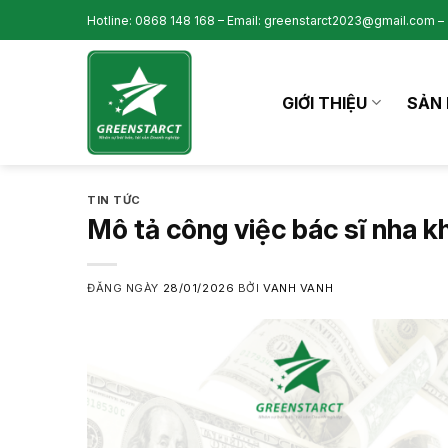
Skip
Hotline: 0868 148 168 – Email: greenstarct2023@gmail.com – 
to
content
GIỚI THIỆU
SẢN 
TIN TỨC
Mô tả công việc bác sĩ nha 
ĐĂNG NGÀY
28/01/2026
BỞI
VANH VANH