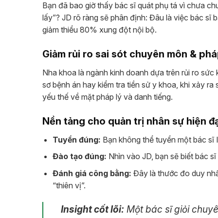
Bạn đã bao giờ thấy bác sĩ quát phụ tá vì chưa chu
lấy”? JD rõ ràng sẽ phân định: Đâu là việc bác sĩ b
giảm thiểu 80% xung đột nội bộ.
Giảm rủi ro sai sót chuyên môn & phá
Nha khoa là ngành kinh doanh dựa trên rủi ro sức
sơ bệnh án hay kiểm tra tiền sử y khoa, khi xảy r
yếu thế về mặt pháp lý và danh tiếng.
Nền tảng cho quản trị nhân sự hiện đạ
Tuyển đúng:
Bạn không thể tuyển một bác sĩ I
Đào tạo đúng:
Nhìn vào JD, bạn sẽ biết bác sĩ
Đánh giá công bằng:
Đây là thước đo duy nhấ
“thiên vị”.
Insight cốt lõi:
Một bác sĩ giỏi chuy