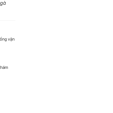
 gà
hống vận
 khám