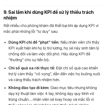
9. Sai lầm khi dùng KPI để xử lý thiếu trách
nhiệm
Rất nhiều chủ phòng khám đã thất bại khi áp dụng KPI vì
mắc phải những lỗi “tư duy” sau:
Dùng KPI chỉ để “phạt” tiền:
Nếu nhân viên chỉ thấy
KPI xuất hiện khi họ bị trừ lương, họ sẽ nảy sinh tâm lý
chống đối và làm việc đối phó. Hãy dùng KPI để
“thưởng” cho sự tiến bộ.
Chỉ số quá xa rời thực tế:
Đặt chỉ số quá cao khiến
trợ lý cảm thấy “vô vọng”, dẫn đến việc họ buông xuôi
và càng thiếu trách nhiệm hơn.
Không đào tạo đi kèm:
Giao mục tiêu nhưng không
dạy kỹ thuật làm việc 4 tay, không dạy quy trình vô
trùng chuẩn… nhân viên sẽ loay hoay và mắc lỗi vì