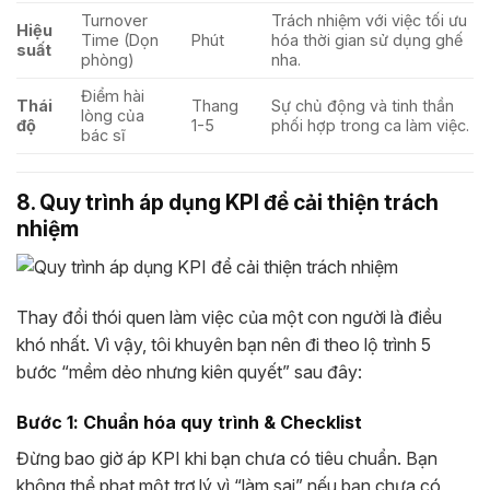
Turnover
Trách nhiệm với việc tối ưu
Hiệu
Time (Dọn
Phút
hóa thời gian sử dụng ghế
suất
phòng)
nha.
Điểm hài
Thái
Thang
Sự chủ động và tinh thần
lòng của
độ
1-5
phối hợp trong ca làm việc.
bác sĩ
8. Quy trình áp dụng KPI để cải thiện trách
nhiệm
Thay đổi thói quen làm việc của một con người là điều
khó nhất. Vì vậy, tôi khuyên bạn nên đi theo lộ trình 5
bước “mềm dẻo nhưng kiên quyết” sau đây:
Bước 1: Chuẩn hóa quy trình & Checklist
Đừng bao giờ áp KPI khi bạn chưa có tiêu chuẩn. Bạn
không thể phạt một trợ lý vì “làm sai” nếu bạn chưa có