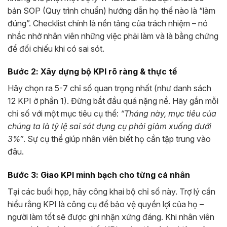
bản SOP (Quy trình chuẩn) hướng dẫn họ thế nào là “làm
đúng”. Checklist chính là nền tảng của trách nhiệm – nó
nhắc nhở nhân viên những việc phải làm và là bằng chứng
để đối chiếu khi có sai sót.
Bước 2: Xây dựng bộ KPI rõ ràng & thực tế
Hãy chọn ra 5-7 chỉ số quan trọng nhất (như danh sách
12 KPI ở phần 1). Đừng bắt đầu quá nặng nề. Hãy gắn mỗi
chỉ số với một mục tiêu cụ thể:
“Tháng này, mục tiêu của
chúng ta là tỷ lệ sai sót dụng cụ phải giảm xuống dưới
3%”
. Sự cụ thể giúp nhân viên biết họ cần tập trung vào
đâu.
Bước 3: Giao KPI minh bạch cho từng cá nhân
Tại các buổi họp, hãy công khai bộ chỉ số này. Trợ lý cần
hiểu rằng KPI là công cụ để bảo vệ quyền lợi của họ –
người làm tốt sẽ được ghi nhận xứng đáng. Khi nhân viên