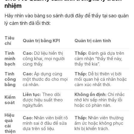
nhiệm
Hãy nhìn vào bảng so sánh dưới đây để thấy tại sao quản
lý cảm tính đã lỗi thời:
Tiêu
Quản trị bằng KPI
Quản trị cảm tính
chí
Tính
Cao:
Dữ liệu hiển thị
Thấp:
Đánh giá dựa trên
minh
công khai, mọi người
cảm nhận “thấy thế này,
bạch
cùng thấy.
thấy thế kia”.
Tính
Cao:
Áp dụng cùng
Thấp:
Dễ bị thiên vị bởi
công
một thước đo cho mọi
mối quan hệ cá nhân hoặc
bằng
cá nhân.
cảm xúc nhất thời.
Liên tục:
Theo dõi
Không ổn định:
Chỉ nhắc
Kiểm
được hiệu suất theo
nhở khi sếp nhìn thấy lỗi
soát
ngày/tuần.
hoặc có phàn nàn.
Hiệu
Cao:
Nhân viên biết rõ
Thấp:
Nhân viên thường
quả
mình sai ở đâu để sửa
ấm ức hoặc không phục
cải
dựa trên số liệu.
khi bị khiển trách.
thiện