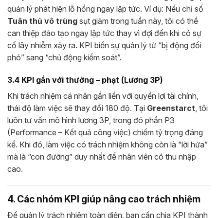
quản lý phát hiện lỗ hổng ngay lập tức. Ví dụ: Nếu chỉ số
Tuân thủ vô trùng
sụt giảm trong tuần này, tôi có thể
can thiệp đào tạo ngay lập tức thay vì đợi đến khi có sự
cố lây nhiễm xảy ra. KPI biến sự quản lý từ “bị động đối
phó” sang “chủ động kiểm soát”.
3.4 KPI gắn với thưởng – phạt (Lương 3P)
Khi trách nhiệm cá nhân gắn liền với quyền lợi tài chính,
thái độ làm việc sẽ thay đổi 180 độ. Tại
Greenstarct
, tôi
luôn tư vấn mô hình lương 3P, trong đó phần P3
(Performance – Kết quả công việc) chiếm tỷ trọng đáng
kể. Khi đó, làm việc có trách nhiệm không còn là “lời hứa”
mà là “con đường” duy nhất để nhân viên có thu nhập
cao.
4. Các nhóm KPI giúp nâng cao trách nhiệm
Để quản lý trách nhiệm toàn diện, bạn cần chia KPI thành