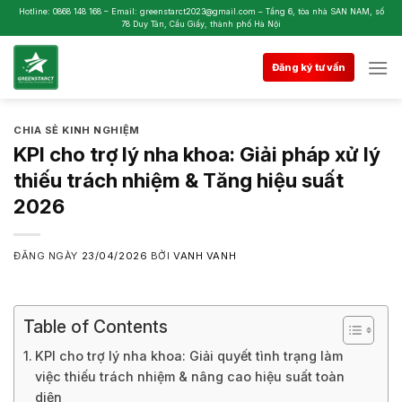
Skip
Hotline: 0868 148 168 – Email: greenstarct2023@gmail.com – Tầng 6, tòa nhà SAN NAM, số
78 Duy Tân, Cầu Giấy, thành phố Hà Nội
to
content
Đăng ký tư vấn
CHIA SẺ KINH NGHIỆM
KPI cho trợ lý nha khoa: Giải pháp xử lý
thiếu trách nhiệm & Tăng hiệu suất
2026
ĐĂNG NGÀY
23/04/2026
BỞI
VANH VANH
Table of Contents
KPI cho trợ lý nha khoa: Giải quyết tình trạng làm
việc thiếu trách nhiệm & nâng cao hiệu suất toàn
diện