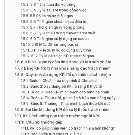
5.3 Tỷ lệ tuân thủ vô trùng
5.4 Tỷ lệ sai sót trong công việc
5.5 Số ca hỗ trợ mỗi ngày
5.6 Thời gian chuẩn bị ca điều trị
5.7 Thời gian quay vòng phòng
5.8 Tỷ lệ thiếu dụng cụ/vật tư đột xuất
5.9 Thời gian xử lý dụng cụ sau ca
5.10 Mức độ hài lòng bác sĩ
5.11 Tỷ lệ xử lý sự cố đúng quy trình
5.12 Tỷ lệ cải thiện KPI theo thời gian
6. KPI vs Quản lý cảm tính trong xử lý trách nhiệm
7. Bảng KPI trợ lý nha khoa nâng cao trách nhiệm
8. Quy trình áp dụng KPI để cải thiện trách nhiệm
Bước 1: Chuẩn hóa quy trình & Checklist
Bước 2: Xây dựng bộ KPI rõ ràng & thực tế
Bước 3: Giao KPI minh bạch cho từng cá nhân
Bước 4: Theo dõi, ghi nhận & báo cáo hàng ngày
Bước 5: Thưởng – Phạt minh bạch theo kết quả
9. Sai lầm khi dùng KPI để xử lý thiếu trách nhiệm
10. Cách nâng cao trách nhiệm ngoài KPI
11. Câu hỏi thường gặp
KPI có giúp nhân viên có trách nhiệm hơn không?
Bao nhiêu KPI cho trợ lý là đủ?