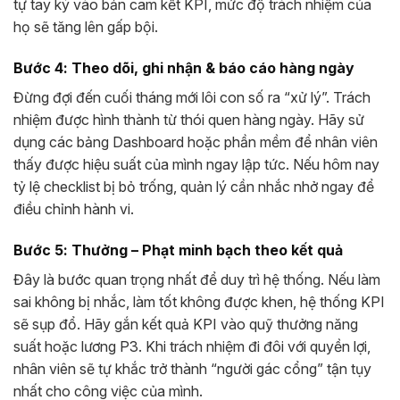
tự tay ký vào bản cam kết KPI, mức độ trách nhiệm của
họ sẽ tăng lên gấp bội.
Bước 4: Theo dõi, ghi nhận & báo cáo hàng ngày
Đừng đợi đến cuối tháng mới lôi con số ra “xử lý”. Trách
nhiệm được hình thành từ thói quen hàng ngày. Hãy sử
dụng các bảng Dashboard hoặc phần mềm để nhân viên
thấy được hiệu suất của mình ngay lập tức. Nếu hôm nay
tỷ lệ checklist bị bỏ trống, quản lý cần nhắc nhở ngay để
điều chỉnh hành vi.
Bước 5: Thưởng – Phạt minh bạch theo kết quả
Đây là bước quan trọng nhất để duy trì hệ thống. Nếu làm
sai không bị nhắc, làm tốt không được khen, hệ thống KPI
sẽ sụp đổ. Hãy gắn kết quả KPI vào quỹ thưởng năng
suất hoặc lương P3. Khi trách nhiệm đi đôi với quyền lợi,
nhân viên sẽ tự khắc trở thành “người gác cổng” tận tụy
nhất cho công việc của mình.