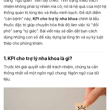
đang “ngủ quên” trên tay chèo. Tình trạng thiếu trách
nhiệm không phải tự nhiên mà có; nó là hệ quả của một hệ
thống quản trị lỏng lẻo và thiếu minh bạch. Để dứt điểm
“căn bệnh” này,
KPI cho trợ lý nha khoa
chính là liều
thuốc đặc trị giúp chuyển hóa thái độ làm việc từ “đối
phó” sang “tự giác”. Bài viết này sẽ dẫn dắt bạn cách
dùng những con số để xây dựng lại lòng tin và sự kỷ luật
thép cho phòng khám.
1. KPI cho trợ lý nha khoa là gì?
Trước khi giải quyết vấn đề trách nhiệm, chúng ta cần
thống nhất về một ngôn ngữ chung: Ngôn ngữ của dữ
liệu.