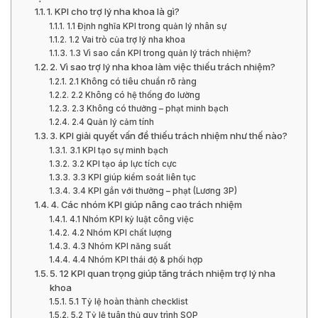
1. KPI cho trợ lý nha khoa là gì?
1.1 Định nghĩa KPI trong quản lý nhân sự
1.2 Vai trò của trợ lý nha khoa
1.3 Vì sao cần KPI trong quản lý trách nhiệm?
2. Vì sao trợ lý nha khoa làm việc thiếu trách nhiệm?
2.1 Không có tiêu chuẩn rõ ràng
2.2 Không có hệ thống đo lường
2.3 Không có thưởng – phạt minh bạch
2.4 Quản lý cảm tính
3. KPI giải quyết vấn đề thiếu trách nhiệm như thế nào?
3.1 KPI tạo sự minh bạch
3.2 KPI tạo áp lực tích cực
3.3 KPI giúp kiểm soát liên tục
3.4 KPI gắn với thưởng – phạt (Lương 3P)
4. Các nhóm KPI giúp nâng cao trách nhiệm
4.1 Nhóm KPI kỷ luật công việc
4.2 Nhóm KPI chất lượng
4.3 Nhóm KPI năng suất
4.4 Nhóm KPI thái độ & phối hợp
5. 12 KPI quan trọng giúp tăng trách nhiệm trợ lý nha
khoa
5.1 Tỷ lệ hoàn thành checklist
5.2 Tỷ lệ tuân thủ quy trình SOP