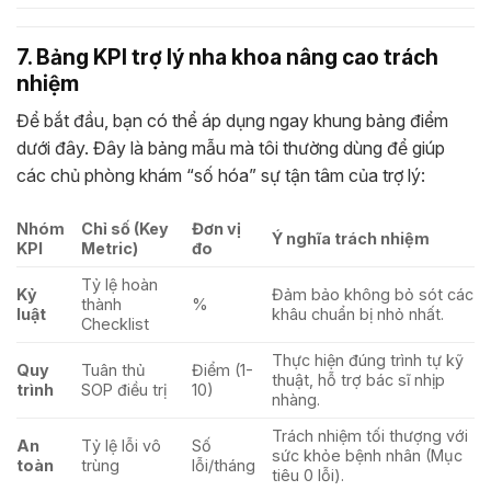
7. Bảng KPI trợ lý nha khoa nâng cao trách
nhiệm
Để bắt đầu, bạn có thể áp dụng ngay khung bảng điểm
dưới đây. Đây là bảng mẫu mà tôi thường dùng để giúp
các chủ phòng khám “số hóa” sự tận tâm của trợ lý:
Nhóm
Chỉ số (Key
Đơn vị
Ý nghĩa trách nhiệm
KPI
Metric)
đo
Tỷ lệ hoàn
Kỷ
Đảm bảo không bỏ sót các
thành
%
luật
khâu chuẩn bị nhỏ nhất.
Checklist
Thực hiện đúng trình tự kỹ
Quy
Tuân thủ
Điểm (1-
thuật, hỗ trợ bác sĩ nhịp
trình
SOP điều trị
10)
nhàng.
Trách nhiệm tối thượng với
An
Tỷ lệ lỗi vô
Số
sức khỏe bệnh nhân (Mục
toàn
trùng
lỗi/tháng
tiêu 0 lỗi).