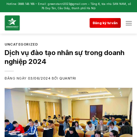
Skip
Hotline: 0868 148 168 – Email: greenstarct2023@gmail.com – Tầng 6, tòa nhà SAN NAM, số
78 Duy Tân, Cầu Giấy, thành phố Hà Nội
to
content
Đăng ký tư vấn
UNCATEGORIZED
Dịch vụ đào tạo nhân sự trong doanh
nghiệp 2024
ĐĂNG NGÀY
03/06/2024
BỞI
QUANTRI