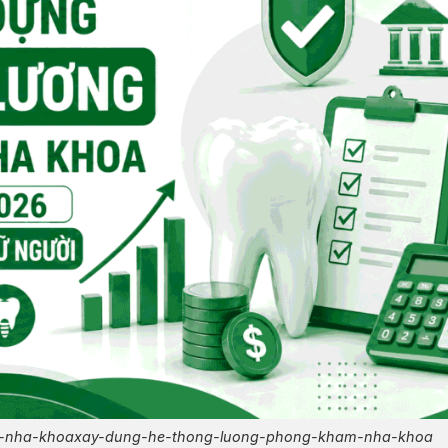
-nha-khoaxay-dung-he-thong-luong-phong-kham-nha-khoa