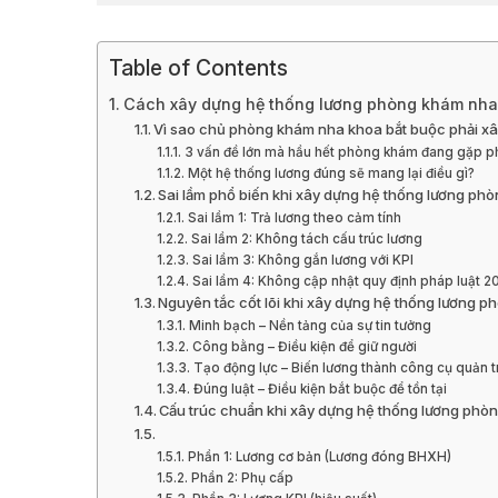
Table of Contents
Cách xây dựng hệ thống lương phòng khám nha k
Vì sao chủ phòng khám nha khoa bắt buộc phải xâ
3 vấn đề lớn mà hầu hết phòng khám đang gặp p
Một hệ thống lương đúng sẽ mang lại điều gì?
Sai lầm phổ biến khi xây dựng hệ thống lương p
Sai lầm 1: Trả lương theo cảm tính
Sai lầm 2: Không tách cấu trúc lương
Sai lầm 3: Không gắn lương với KPI
Sai lầm 4: Không cập nhật quy định pháp luật 2
Nguyên tắc cốt lõi khi xây dựng hệ thống lương 
Minh bạch – Nền tảng của sự tin tưởng
Công bằng – Điều kiện để giữ người
Tạo động lực – Biến lương thành công cụ quản tr
Đúng luật – Điều kiện bắt buộc để tồn tại
Cấu trúc chuẩn khi xây dựng hệ thống lương ph
Phần 1: Lương cơ bản (Lương đóng BHXH)
Phần 2: Phụ cấp