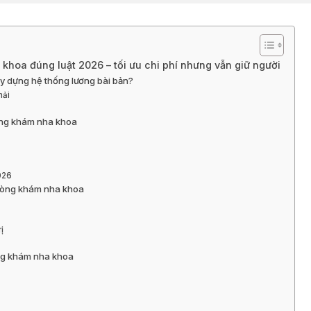
hoa đúng luật 2026 – tối ưu chi phí nhưng vẫn giữ người
y dựng hệ thống lương bài bản?
hải
hòng khám nha khoa
026
phòng khám nha khoa
ị
òng khám nha khoa