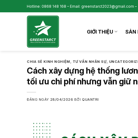
Skip
Hotline: 0868 148 168 – Email: greenstarct2023@gmail.com – 
to
content
GIỚI THIỆU
SẢN 
CHIA SẺ KINH NGHIỆM
,
TƯ VẤN NHÂN SỰ
,
UNCATEGORIZ
Cách xây dựng hệ thống lươn
tối ưu chi phí nhưng vẫn giữ 
ĐĂNG NGÀY
28/04/2026
BỞI
QUANTRI