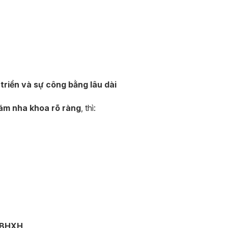
triển và sự công bằng lâu dài
ám nha khoa rõ ràng
, thì:
u BHXH