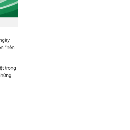
ngày
ện “nên
ệt trong
 những