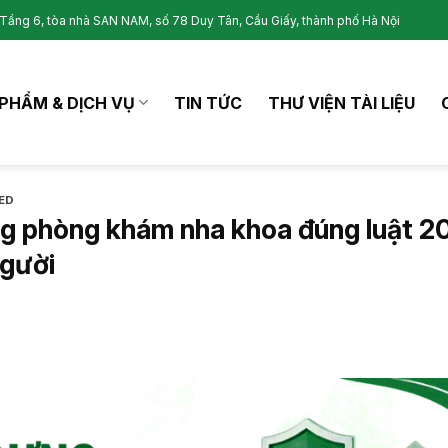
Tầng 6, tòa nhà SAN NAM, số 78 Duy Tân, Cầu Giấy, thành phố Hà Nội
PHẨM & DỊCH VỤ
TIN TỨC
THƯ VIỆN TÀI LIỆU
ED
g phòng khám nha khoa đúng luật 2
người