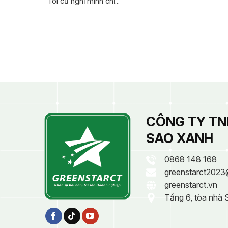
“Tôi cứ nghĩ mình chỉ...
CÔNG TY TN
SAO XANH
0868 148 168
greenstarct2023
greenstarct.vn
Tầng 6, tòa nhà