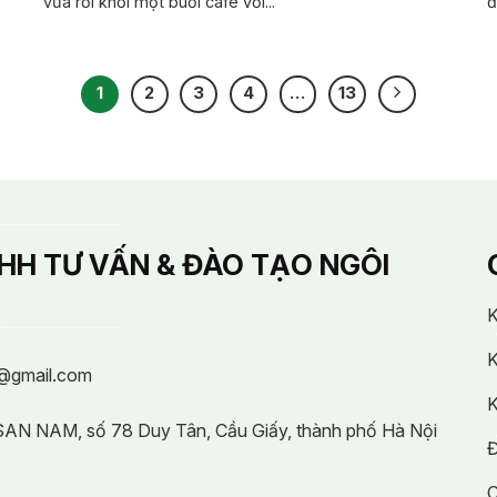
vừa rời khỏi một buổi cafe với...
đ
1
2
3
4
…
13
HH TƯ VẤN & ĐÀO TẠO NGÔI
K
K
@gmail.com
K
 SAN NAM, số 78 Duy Tân, Cầu Giấy, thành phố Hà Nội
Đ
C