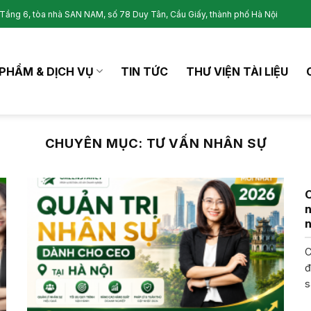
Tầng 6, tòa nhà SAN NAM, số 78 Duy Tân, Cầu Giấy, thành phố Hà Nội
PHẨM & DỊCH VỤ
TIN TỨC
THƯ VIỆN TÀI LIỆU
CHUYÊN MỤC:
TƯ VẤN NHÂN SỰ
n
n
C
đ
s