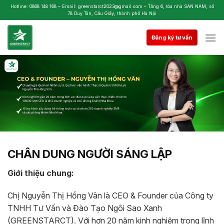
Skip
Hotline: 0868 148 168 – Email: greenstarct2023@gmail.com – Tầng 6, tòa nhà SAN NAM, số
78 Duy Tân, Cầu Giấy, thành phố Hà Nội
to
content
Đăng ký tư vấn
CHÂN DUNG NGƯỜI SÁNG LẬP
Giới thiệu chung:
Chị Nguyễn Thị Hồng Vân là CEO & Founder của Công ty
TNHH Tư Vấn và Đào Tạo Ngôi Sao Xanh
(GREENSTARCT). Với hơn 20 năm kinh nghiệm trong lĩnh