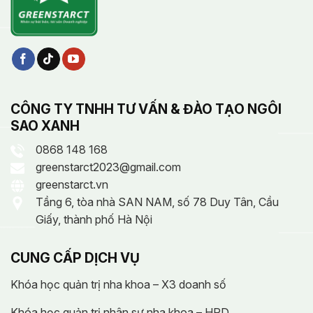
CÔNG TY TNHH TƯ VẤN & ĐÀO TẠO NGÔI
SAO XANH
0868 148 168
greenstarct2023@gmail.com
greenstarct.vn
Tầng 6, tòa nhà SAN NAM, số 78 Duy Tân, Cầu
Giấy, thành phố Hà Nội
CUNG CẤP DỊCH VỤ
Khóa học quản trị nha khoa – X3 doanh số
Khóa học quản trị nhân sự nha khoa – HRD