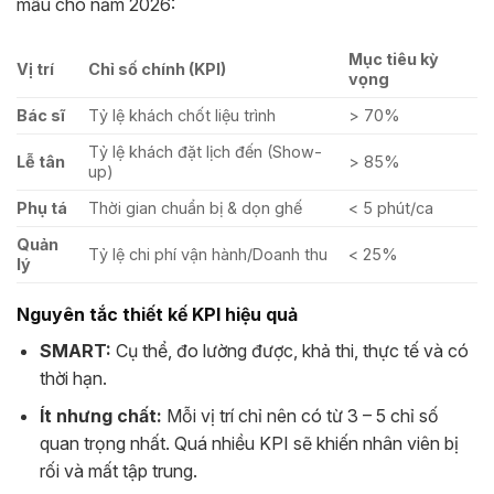
mẫu cho năm 2026:
Mục tiêu kỳ
Vị trí
Chỉ số chính (KPI)
vọng
Bác sĩ
Tỷ lệ khách chốt liệu trình
> 70%
Tỷ lệ khách đặt lịch đến (Show-
Lễ tân
> 85%
up)
Phụ tá
Thời gian chuẩn bị & dọn ghế
< 5 phút/ca
Quản
Tỷ lệ chi phí vận hành/Doanh thu
< 25%
lý
Nguyên tắc thiết kế KPI hiệu quả
SMART:
Cụ thể, đo lường được, khả thi, thực tế và có
thời hạn.
Ít nhưng chất:
Mỗi vị trí chỉ nên có từ 3 – 5 chỉ số
quan trọng nhất. Quá nhiều KPI sẽ khiến nhân viên bị
rối và mất tập trung.