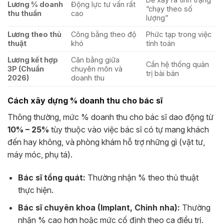
Lương % doanh
Động lực tư vấn rất
“chạy theo số
thu thuần
cao
lượng”
Lương theo thủ
Công bằng theo độ
Phức tạp trong việc
thuật
khó
tính toán
Lương kết hợp
Cân bằng giữa
Cần hệ thống quản
3P (Chuẩn
chuyên môn và
trị bài bản
2026)
doanh thu
Cách xây dựng % doanh thu cho bác sĩ
Thông thường, mức % doanh thu cho bác sĩ dao động từ
10% – 25%
tùy thuộc vào việc bác sĩ có tự mang khách
đến hay không, và phòng khám hỗ trợ những gì (vật tư,
máy móc, phụ tá).
Bác sĩ tổng quát:
Thường nhận % theo thủ thuật
thực hiện.
Bác sĩ chuyên khoa (Implant, Chỉnh nha):
Thường
nhận % cao hơn hoặc mức cố định theo ca điều trị.