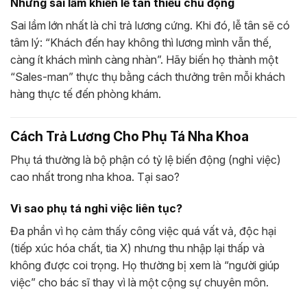
Những sai lầm khiến lễ tân thiếu chủ động
Sai lầm lớn nhất là chỉ trả lương cứng. Khi đó, lễ tân sẽ có
tâm lý: “Khách đến hay không thì lương mình vẫn thế,
càng ít khách mình càng nhàn”. Hãy biến họ thành một
“Sales-man” thực thụ bằng cách thưởng trên mỗi khách
hàng thực tế đến phòng khám.
Cách Trả Lương Cho Phụ Tá Nha Khoa
Phụ tá thường là bộ phận có tỷ lệ biến động (nghỉ việc)
cao nhất trong nha khoa. Tại sao?
Vì sao phụ tá nghỉ việc liên tục?
Đa phần vì họ cảm thấy công việc quá vất vả, độc hại
(tiếp xúc hóa chất, tia X) nhưng thu nhập lại thấp và
không được coi trọng. Họ thường bị xem là “người giúp
việc” cho bác sĩ thay vì là một cộng sự chuyên môn.