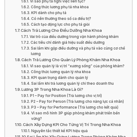
Vì sao phụ tá nghỉ việc liên tục?
Công thức lương phụ tá nha khoa
KPI dành cho phụ tá
Có nên thưởng theo số ca điều trị?
Cách tạo động lực cho phụ tá giỏi
Cách Trả Lương Cho Điều Dưỡng Nha Khoa
Vai trò của điều dưỡng trong vận hành phòng khám
Các tiêu chí đánh giá hiệu suất điều dưỡng
Sai lầm khi gộp điều dưỡng và phụ tá vào cùng cơ chế
lương
Cách Trả Lương Cho Quản Lý Phòng Khám Nha Khoa
Vì sao quản lý là vị trí “xương sống” của phòng khám?
Công thức lương quản lý nha khoa
KPI quan trọng dành cho quản lý
Sai lầm khi trả lương quản lý chỉ theo doanh thu
Lương 3P Trong Nha Khoa Là Gì?
P1 – Pay for Position (Trả lương cho vị trí)
P2 – Pay for Person (Trả lương cho năng lực cá nhân)
P3 – Pay for Performance (Trả lương cho kết quả)
Vì sao mô hình 3P giúp phòng khám phát triển bền
vững?
Cách Xây Dựng KPI Cho Từng Vị Trí Trong Nha Khoa
Nguyên tắc thiết kế KPI hiệu quả
10 Sai Lầm Khi Xây Dựng Lương Trong Phòng Khám Nha