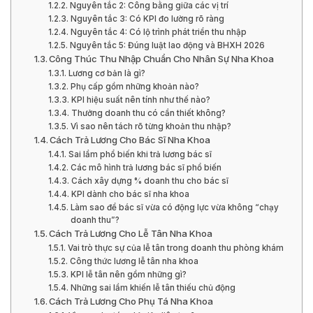
Nguyên tắc 2: Công bằng giữa các vị trí
Nguyên tắc 3: Có KPI đo lường rõ ràng
Nguyên tắc 4: Có lộ trình phát triển thu nhập
Nguyên tắc 5: Đúng luật lao động và BHXH 2026
Công Thúc Thu Nhập Chuẩn Cho Nhân Sự Nha Khoa
Lương cơ bản là gì?
Phụ cấp gồm những khoản nào?
KPI hiệu suất nên tính như thế nào?
Thưởng doanh thu có cần thiết không?
Vì sao nên tách rõ từng khoản thu nhập?
Cách Trả Lương Cho Bác Sĩ Nha Khoa
Sai lầm phổ biến khi trả lương bác sĩ
Các mô hình trả lương bác sĩ phổ biến
Cách xây dựng % doanh thu cho bác sĩ
KPI dành cho bác sĩ nha khoa
Làm sao để bác sĩ vừa có động lực vừa không “chạy
doanh thu”?
Cách Trả Lương Cho Lễ Tân Nha Khoa
Vai trò thực sự của lễ tân trong doanh thu phòng khám
Công thức lương lễ tân nha khoa
KPI lễ tân nên gồm những gì?
Những sai lầm khiến lễ tân thiếu chủ động
Cách Trả Lương Cho Phụ Tá Nha Khoa