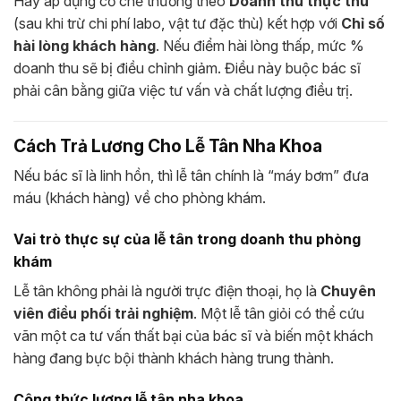
Hãy áp dụng cơ chế thưởng theo
Doanh thu thực thu
(sau khi trừ chi phí labo, vật tư đặc thù) kết hợp với
Chỉ số
hài lòng khách hàng
. Nếu điểm hài lòng thấp, mức %
doanh thu sẽ bị điều chỉnh giảm. Điều này buộc bác sĩ
phải cân bằng giữa việc tư vấn và chất lượng điều trị.
Cách Trả Lương Cho Lễ Tân Nha Khoa
Nếu bác sĩ là linh hồn, thì lễ tân chính là “máy bơm” đưa
máu (khách hàng) về cho phòng khám.
Vai trò thực sự của lễ tân trong doanh thu phòng
khám
Lễ tân không phải là người trực điện thoại, họ là
Chuyên
viên điều phối trải nghiệm
. Một lễ tân giỏi có thể cứu
vãn một ca tư vấn thất bại của bác sĩ và biến một khách
hàng đang bực bội thành khách hàng trung thành.
Công thức lương lễ tân nha khoa