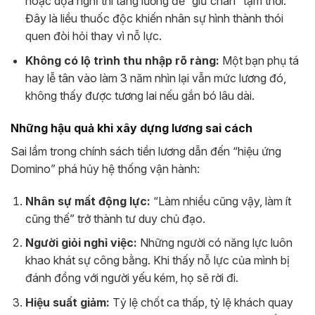
hoặc dọa nghỉ thì tăng lương để “giữ chân” tạm thời.
Đây là liều thuốc độc khiến nhân sự hình thành thói
quen đòi hỏi thay vì nỗ lực.
Không có lộ trình thu nhập rõ ràng:
Một bạn phụ tá
hay lễ tân vào làm 3 năm nhìn lại vẫn mức lương đó,
không thấy được tương lai nếu gắn bó lâu dài.
Những hậu quả khi xây dựng lương sai cách
Sai lầm trong chính sách tiền lương dẫn đến “hiệu ứng
Domino” phá hủy hệ thống vận hành:
Nhân sự mất động lực:
“Làm nhiều cũng vậy, làm ít
cũng thế” trở thành tư duy chủ đạo.
Người giỏi nghỉ việc:
Những người có năng lực luôn
khao khát sự công bằng. Khi thấy nỗ lực của mình bị
đánh đồng với người yếu kém, họ sẽ rời đi.
Hiệu suất giảm:
Tỷ lệ chốt ca thấp, tỷ lệ khách quay