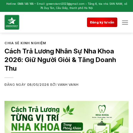
Skip
Hotline: 0868 148 168 – Email: greenstarct2023@gmail.com – Tầng 6, tòa nhà SAN NAM, số
78 Duy Tân, Cầu Giấy, thành phố Hà Nội
to
content
Đăng ký tư vấn
CHIA SẺ KINH NGHIỆM
Cách Trả Lương Nhân Sự Nha Khoa
2026: Giữ Người Giỏi & Tăng Doanh
Thu
ĐĂNG NGÀY
08/05/2026
BỞI
VANH VANH