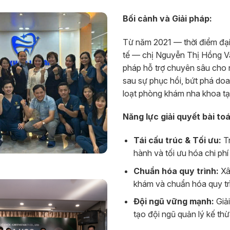
Bối cảnh và Giải pháp:
Từ năm 2021 — thời điểm đại
tế — chị Nguyễn Thị Hồng Vân
pháp hỗ trợ chuyên sâu cho 
sau sự phục hồi, bứt phá do
loạt phòng khám nha khoa tạ
Năng lực giải quyết bài t
Tái cấu trúc & Tối ưu:
Tr
hành và tối ưu hóa chi phí
Chuẩn hóa quy trình:
Xâ
khám và chuẩn hóa quy tr
Đội ngũ vững mạnh:
Giải
tạo đội ngũ quản lý kế th