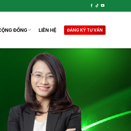
CỘNG ĐỒNG
LIÊN HỆ
ĐĂNG KÝ TƯ VẤN