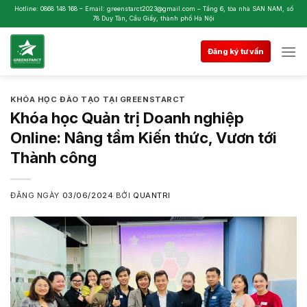
Skip
Hotline: 0868 148 168 – Email: greenstarct2023@gmail.com – Tầng 6, tòa nhà SAN NAM, số
78 Duy Tân, Cầu Giấy, thành phố Hà Nội
to
content
Đăng ký tư vấn
KHÓA HỌC ĐÀO TẠO TẠI GREENSTARCT
Khóa học Quản trị Doanh nghiệp
Online: Nâng tầm Kiến thức, Vươn tới
Thành công
ĐĂNG NGÀY
03/06/2024
BỞI
QUANTRI