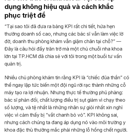
dụng không hiệu quả và cách khắc
phục triệt để
“Tại sao tôi đã đưa ra bảng KPI rất chi tiết, hứa hẹn
thưởng doanh số cao, nhưng các bác sĩ vẫn làm việc lờ
đờ, doanh thu phòng khám vẫn giậm chân tại chỗ?” —
Đây là câu hỏi đầy trăn trở mà một chủ chuỗi nha khoa
lớn tại TP.HCM đã chia sẻ với tôi trong một buổi tư vấn
quản trị.
Nhiều chủ phòng khám tin rằng KPI là “chiếc đũa thần” có
thể ngay lập tức biến một đội ngũ rời rạc thành những cỗ
máy tạo ra lợi nhuận. Nhưng thực tế thường phũ phàng:
bác sĩ phản đối, chất lượng điều trị sụt giảm vì chạy theo
số lượng, và tệ nhất là những nhân sự giỏi nhất xin nghỉ
việc vì cảm thấy bị “vắt chanh bỏ vỏ”. KPI không sai,
nhưng cách chúng ta đang áp dụng nó vào môi trường y
khoa đặc thù thường mắc phải những lỗ hổng chết người.