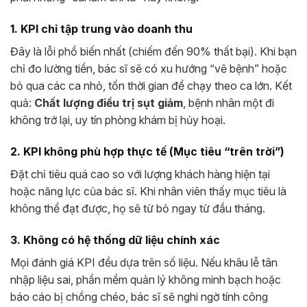
1. KPI chỉ tập trung vào doanh thu
Đây là lỗi phổ biến nhất (chiếm đến 90% thất bại). Khi bạn
chỉ đo lường tiền, bác sĩ sẽ có xu hướng “vẽ bệnh” hoặc
bỏ qua các ca nhỏ, tốn thời gian để chạy theo ca lớn. Kết
quả:
Chất lượng điều trị sụt giảm
, bệnh nhân một đi
không trở lại, uy tín phòng khám bị hủy hoại.
2. KPI không phù hợp thực tế (Mục tiêu “trên trời”)
Đặt chỉ tiêu quá cao so với lượng khách hàng hiện tại
hoặc năng lực của bác sĩ. Khi nhân viên thấy mục tiêu là
không thể đạt được, họ sẽ từ bỏ ngay từ đầu tháng.
3. Không có hệ thống dữ liệu chính xác
Mọi đánh giá KPI đều dựa trên số liệu. Nếu khâu lễ tân
nhập liệu sai, phần mềm quản lý không minh bạch hoặc
báo cáo bị chồng chéo, bác sĩ sẽ nghi ngờ tính công