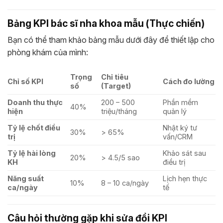
Bảng KPI bác sĩ nha khoa mẫu (Thực chiến)
Bạn có thể tham khảo bảng mẫu dưới đây để thiết lập cho
phòng khám của mình:
Trọng
Chỉ tiêu
Chỉ số KPI
Cách đo lường
số
(Target)
Doanh thu thực
200 – 500
Phần mềm
40%
hiện
triệu/tháng
quản lý
Tỷ lệ chốt điều
Nhật ký tư
30%
> 65%
trị
vấn/CRM
Tỷ lệ hài lòng
Khảo sát sau
20%
> 4.5/5 sao
KH
điều trị
Năng suất
Lịch hẹn thực
10%
8 – 10 ca/ngày
ca/ngày
tế
Câu hỏi thường gặp khi sửa đổi KPI