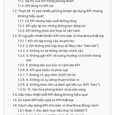
Vai trò của KPI trong phòng khám
KPI đúng vs KPI sai
Thực tế: Vì sao nhiều phòng khám áp dụng KPI nhưng
không hiệu quả?
Có KPI nhưng hiệu suất không tăng
KPI gây áp lực nhưng không tạo động lực
KPI không phản ánh thực tế vận hành
10 nguyên nhân khiến KPI cho bác sĩ nha khoa thất bại
1. KPI chỉ tập trung vào doanh thu
2. KPI không phù hợp thực tế (Mục tiêu “trên trời”)
3. Không có hệ thống dữ liệu chính xác
4. Không gắn KPI với lương thưởng và lộ trình thăng
tiến
5. Không đào tạo bác sĩ cách đạt KPI
6. KPI quá nhiều và phức tạp
7. Không có quy trình (SOP) hỗ trợ
8. Không có sự đồng thuận từ bác sĩ
9. Không theo dõi và đánh giá liên tục (KPI “treo”)
10. Văn hóa phòng khám chưa sẵn sàng
Dấu hiệu nhận biết KPI đang không hiệu quả
So sánh KPI hiệu quả vs KPI thất bại
Cách xây dựng KPI cho bác sĩ nha khoa đúng cách
Bước 1: Xác định mục tiêu thực tế (SMART)