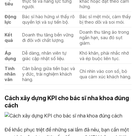
thực tế và năng lực từng
khác hoặc đặt theo cảm
tiêu
người.
hứng.
Động
Bác sĩ hào hứng vì thấy rõ
Bác sĩ mệt mỏi, cảm thấy
lực
quyền lợi và sự tiến bộ.
bị theo dõi và soi mói.
Doanh thu tăng ảo trong
Kết
Doanh thu tăng bền vững
ngắn hạn, sau đó sụt
quả
đi đôi với chất lượng.
giảm.
Áp
Dễ dàng, nhân viên tự
Khó khăn, phải nhắc nhở
dụng
giác cập nhật số liệu.
và ép buộc liên tục.
Tính
Cân bằng giữa tiền bạc và
Chỉ nhìn vào con số, bỏ
nhân
y đức, trải nghiệm khách
qua cảm xúc khách hàng.
văn
hàng.
Cách xây dựng KPI cho bác sĩ nha khoa đúng
cách
Để khắc phục triệt để những sai lầm đã nêu, bạn cần một