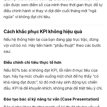
cần được xem điểm số của mình theo thời gian thực để tự
điều chỉnh hành vi thay vì đợi đến cuối tháng mới “ngã
ngửa” vì không đạt chỉ tiêu.
Cách khắc phục KPI không hiệu quả
Nếu hệ thống hiện tại của bạn đang gặp trục trặc, đừng
vội vứt bỏ nó. Hãy tiến hành “phẫu thuật” theo các bước
sau:
Điều chỉnh chỉ tiêu thực tế hơn
Nếu 80% bác sĩ không đạt KPI, lỗi nằm ở mục tiêu của
bạn. hãy hạ mức chuẩn xuống một chút để họ thấy “có
khả năng đạt được”, từ đó mới nảy sinh động lực chiến
đấu. KPI là để khuyến khích, không phải để triệt tiêu ý chí.
Đào tạo bác sĩ kỹ năng tư vấn (Case Presentation)
Bác sĩ nha khoa thường mạnh về kỹ thuật nhưng yếu về