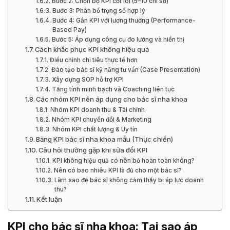
Bước 2: Chọn bộ KPI cốt lõi (5–10 chỉ số)
Bước 3: Phân bổ trọng số hợp lý
Bước 4: Gắn KPI với lương thưởng (Performance-
Based Pay)
Bước 5: Áp dụng công cụ đo lường và hiển thị
Cách khắc phục KPI không hiệu quả
Điều chỉnh chỉ tiêu thực tế hơn
Đào tạo bác sĩ kỹ năng tư vấn (Case Presentation)
Xây dựng SOP hỗ trợ KPI
Tăng tính minh bạch và Coaching liên tục
Các nhóm KPI nên áp dụng cho bác sĩ nha khoa
Nhóm KPI doanh thu & Tài chính
Nhóm KPI chuyển đổi & Marketing
Nhóm KPI chất lượng & Uy tín
Bảng KPI bác sĩ nha khoa mẫu (Thực chiến)
Câu hỏi thường gặp khi sửa đổi KPI
KPI không hiệu quả có nên bỏ hoàn toàn không?
Nên có bao nhiêu KPI là đủ cho một bác sĩ?
Làm sao để bác sĩ không cảm thấy bị áp lực doanh
thu?
Kết luận
KPI cho bác sĩ nha khoa: Tại sao áp