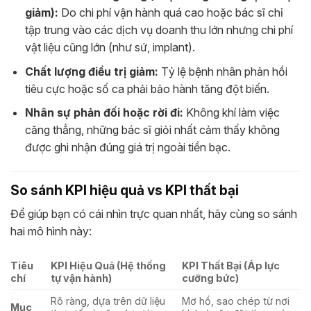
giảm):
Do chi phí vận hành quá cao hoặc bác sĩ chỉ
tập trung vào các dịch vụ doanh thu lớn nhưng chi phí
vật liệu cũng lớn (như sứ, implant).
Chất lượng điều trị giảm:
Tỷ lệ bệnh nhân phản hồi
tiêu cực hoặc số ca phải bảo hành tăng đột biến.
Nhân sự phản đối hoặc rời đi:
Không khí làm việc
căng thẳng, những bác sĩ giỏi nhất cảm thấy không
được ghi nhận đúng giá trị ngoài tiền bạc.
So sánh KPI hiệu quả vs KPI thất bại
Để giúp bạn có cái nhìn trực quan nhất, hãy cùng so sánh
hai mô hình này:
Tiêu
KPI Hiệu Quả (Hệ thống
KPI Thất Bại (Áp lực
chí
tự vận hành)
cưỡng bức)
Rõ ràng, dựa trên dữ liệu
Mơ hồ, sao chép từ nơi
Mục