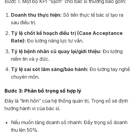
Bước 1. Một bộ KPI “sạch” cho bác sĩ thường bao gồm:
Doanh thu thực hiện:
Số tiền thực tế bác sĩ tạo ra
sau điều trị.
Tỷ lệ chốt kế hoạch điều trị (Case Acceptance
Rate):
Đo lường năng lực tư vấn.
Tỷ lệ bệnh nhân cũ quay lại/giới thiệu:
Đo lường
niềm tin và y đức.
Tỷ lệ sai sót lâm sàng/bảo hành:
Đo lường tay nghề
chuyên môn.
Bước 3: Phân bổ trọng số hợp lý
Đây là “linh hồn” của hệ thống quản trị. Trọng số sẽ định
hướng hành vi của bác sĩ.
Nếu muốn tăng doanh số nhanh: Đẩy trọng số doanh
thu lên 50%.