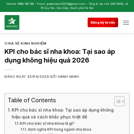
Skip
Hotline: 0868 148 168 – Email: greenstarct2023@gmail.com – Tầng 6, tòa nhà SAN NAM, số
78 Duy Tân, Cầu Giấy, thành phố Hà Nội
to
content
Đăng ký tư vấn
CHIA SẺ KINH NGHIỆM
KPI cho bác sĩ nha khoa: Tại sao áp
dụng không hiệu quả 2026
ĐĂNG NGÀY
23/04/2026
BỞI
VANH VANH
Table of Contents
KPI cho bác sĩ nha khoa: Tại sao áp dụng không
hiệu quả và cách khắc phục triệt để
KPI cho bác sĩ nha khoa là gì?
Định nghĩa KPI trong ngành nha khoa