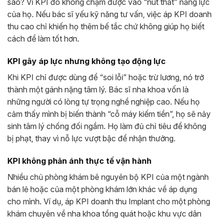
sao? Vì KPI đó không chạm được vào “nút thắt” năng lực
của họ. Nếu bác sĩ yếu kỹ năng tư vấn, việc áp KPI doanh
thu cao chỉ khiến họ thêm bế tắc chứ không giúp họ biết
cách để làm tốt hơn.
KPI gây áp lực nhưng không tạo động lực
Khi KPI chỉ được dùng để “soi lỗi” hoặc trừ lương, nó trở
thành một gánh nặng tâm lý. Bác sĩ nha khoa vốn là
những người có lòng tự trọng nghề nghiệp cao. Nếu họ
cảm thấy mình bị biến thành “cỗ máy kiếm tiền”, họ sẽ nảy
sinh tâm lý chống đối ngầm. Họ làm đủ chỉ tiêu để không
bị phạt, thay vì nỗ lực vượt bậc để nhận thưởng.
KPI không phản ánh thực tế vận hành
Nhiều chủ phòng khám bê nguyên bộ KPI của một ngành
bán lẻ hoặc của một phòng khám lớn khác về áp dụng
cho mình. Ví dụ, áp KPI doanh thu Implant cho một phòng
khám chuyên về nha khoa tổng quát hoặc khu vực dân