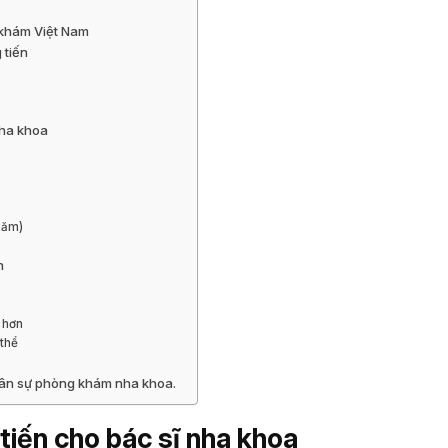
g khám Việt Nam
 tiến
 nha khoa
năm)
n
g hơn
 thể
nhân sự phòng khám nha khoa.
tiến cho bác sĩ nha khoa