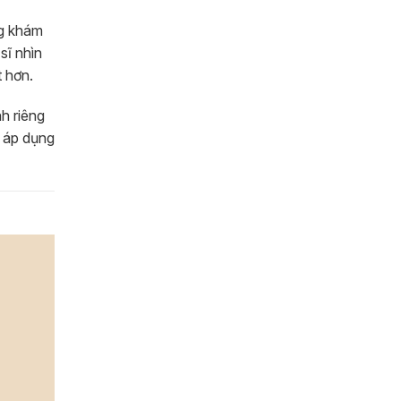
ng khám
sĩ nhìn
 hơn.
h riêng
ụ áp dụng