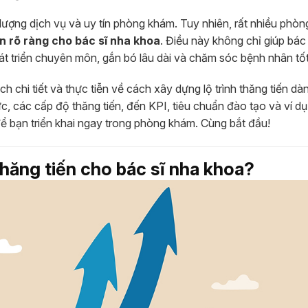
t lượng dịch vụ và uy tín phòng khám. Tuy nhiên, rất nhiều phò
iến rõ ràng cho bác sĩ nha khoa
. Điều này không chỉ giúp bác 
át triển chuyên môn, gắn bó lâu dài và chăm sóc bệnh nhân tốt
 chi tiết và thực tiễn về cách xây dựng lộ trình thăng tiến dàn
ực, các cấp độ thăng tiến, đến KPI, tiêu chuẩn đào tạo và ví d
 để bạn triển khai ngay trong phòng khám. Cùng bắt đầu!
thăng tiến cho bác sĩ nha khoa?