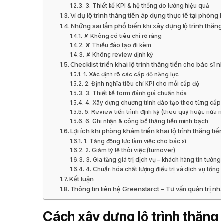
3. Thiết kế KPI & hệ thống đo lường hiệu quả
Ví dụ lộ trình thăng tiến áp dụng thực tế tại phòn
Những sai lầm phổ biến khi xây dựng lộ trình thăng
✘ Không có tiêu chí rõ ràng
✘ Thiếu đào tạo đi kèm
✘ Không review định kỳ
Checklist triển khai lộ trình thăng tiến cho bác sĩ
1. Xác định rõ các cấp độ năng lực
2. Định nghĩa tiêu chí KPI cho mỗi cấp độ
3. Thiết kế form đánh giá chuẩn hóa
4. Xây dựng chương trình đào tạo theo từng cấp
5. Review tiến trình định kỳ (theo quý hoặc nửa 
6. Ghi nhận & công bố thăng tiến minh bạch
Lợi ích khi phòng khám triển khai lộ trình thăng tiế
1. Tăng động lực làm việc cho bác sĩ
2. Giảm tỷ lệ thôi việc (turnover)
3. Gia tăng giá trị dịch vụ – khách hàng tin tưởn
4. Chuẩn hóa chất lượng điều trị và dịch vụ tổng
Kết luận
Thông tin liên hệ Greenstarct – Tư vấn quản trị 
Cách xây dựng lộ trình thăng 