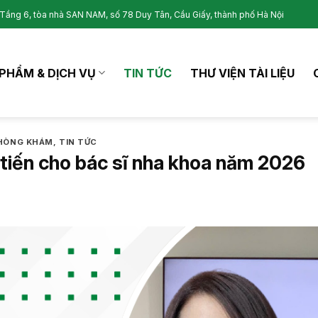
Tầng 6, tòa nhà SAN NAM, số 78 Duy Tân, Cầu Giấy, thành phố Hà Nội
PHẨM & DỊCH VỤ
TIN TỨC
THƯ VIỆN TÀI LIỆU
PHÒNG KHÁM
,
TIN TỨC
 tiến cho bác sĩ nha khoa năm 2026