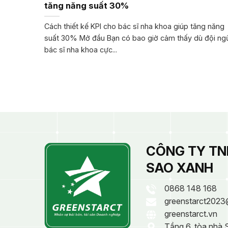
tăng năng suất 30%
Cách thiết kế KPI cho bác sĩ nha khoa giúp tăng năng
suất 30% Mở đầu Bạn có bao giờ cảm thấy dù đội ng
bác sĩ nha khoa cực...
CÔNG TY TN
SAO XANH
0868 148 168
greenstarct2023
greenstarct.vn
Tầng 6, tòa nhà