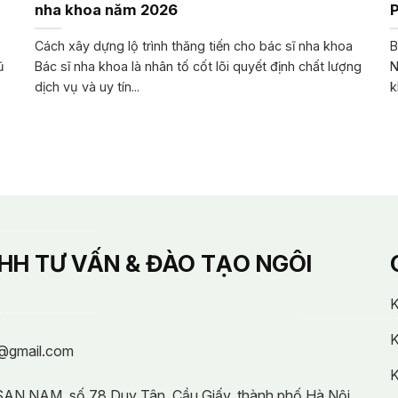
nha khoa năm 2026
Cách xây dựng lộ trình thăng tiến cho bác sĩ nha khoa
B
ũ
Bác sĩ nha khoa là nhân tố cốt lõi quyết định chất lượng
N
dịch vụ và uy tín...
k
HH TƯ VẤN & ĐÀO TẠO NGÔI
K
K
@gmail.com
K
 SAN NAM, số 78 Duy Tân, Cầu Giấy, thành phố Hà Nội