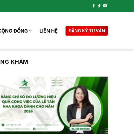
CỘNG ĐỒNG
LIÊN HỆ
ĐĂNG KÝ TƯ VẤN
ÒNG KHÁM