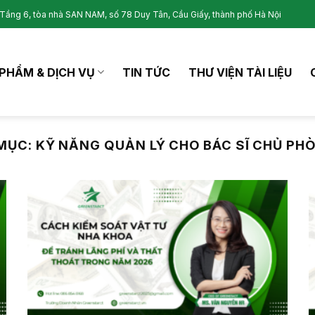
Tầng 6, tòa nhà SAN NAM, số 78 Duy Tân, Cầu Giấy, thành phố Hà Nội
PHẨM & DỊCH VỤ
TIN TỨC
THƯ VIỆN TÀI LIỆU
MỤC:
KỸ NĂNG QUẢN LÝ CHO BÁC SĨ CHỦ PH