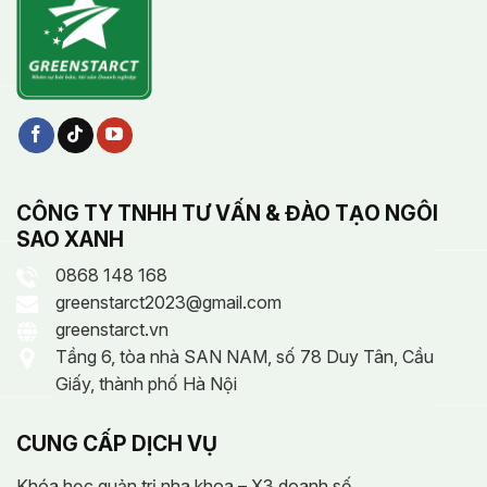
CÔNG TY TNHH TƯ VẤN & ĐÀO TẠO NGÔI
SAO XANH
0868 148 168
greenstarct2023@gmail.com
greenstarct.vn
Tầng 6, tòa nhà SAN NAM, số 78 Duy Tân, Cầu
Giấy, thành phố Hà Nội
CUNG CẤP DỊCH VỤ
Khóa học quản trị nha khoa – X3 doanh số