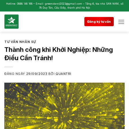
Skip
Hotline: 0868 148 168 – Email: greenstarct2023@gmail.com – Tầng 6, tòa nhà SAN NAM, số
78 Duy Tân, Cầu Giấy, thành phố Hà Nội
to
content
Đăng ký tư vấn
TƯ VẤN NHÂN SỰ
Thành công khi Khởi Nghiệp: Những
Điều Cần Tránh!
ĐĂNG NGÀY
29/09/2023
BỞI
QUANTRI