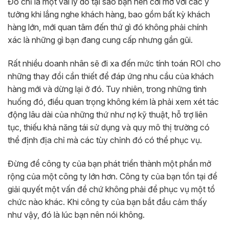
Đó chỉ là một vài lý do tại sao bạn nên cởi mở với các ý
tưởng khi lắng nghe khách hàng, bao gồm bất kỳ khách
hàng lớn, mới quan tâm đến thứ gì đó không phải chính
xác là những gì bạn đang cung cấp nhưng gần gũi.
Rất nhiều doanh nhân sẽ đi xa đến mức tính toán ROI cho
những thay đổi cần thiết để đáp ứng nhu cầu của khách
hàng mới và dừng lại ở đó. Tuy nhiên, trong những tình
huống đó, điều quan trọng không kém là phải xem xét tác
động lâu dài của những thứ như nợ kỹ thuật, hỗ trợ liên
tục, thiếu khả năng tái sử dụng và quy mô thị trường có
thể định địa chỉ mà các tùy chỉnh đó có thể phục vụ.
Đừng để công ty của bạn phát triển thành một phần mở
rộng của một công ty lớn hơn. Công ty của bạn tồn tại để
giải quyết một vấn đề chứ không phải để phục vụ một tổ
chức nào khác. Khi công ty của bạn bắt đầu cảm thấy
như vậy, đó là lúc bạn nên nói không.