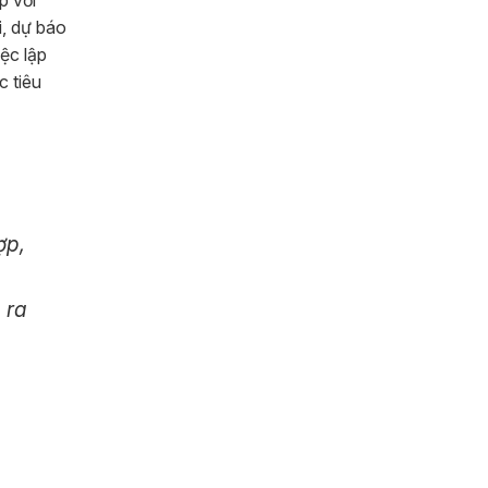
p với
i, dự báo
ệc lập
c tiêu
ợp,
 ra