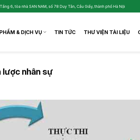
Tầng 6, tòa nhà SAN NAM, số 78 Duy Tân, Cầu Giấy, thành phố Hà Nội
PHẨM & DỊCH VỤ
TIN TỨC
THƯ VIỆN TÀI LIỆU
n lược nhân sự