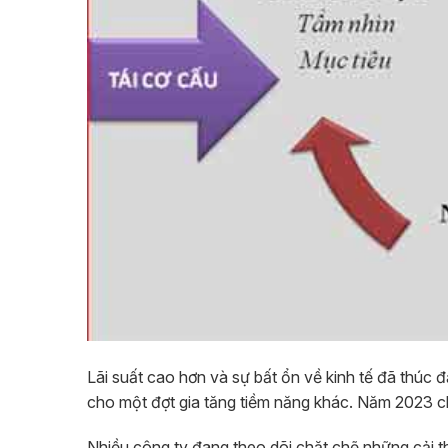
Lãi suất cao hơn và sự bất ổn về kinh tế đã thúc 
cho một đợt gia tăng tiềm năng khác. Năm 2023 chứ
Nhiều công ty đang theo dõi chặt chẽ những cải th