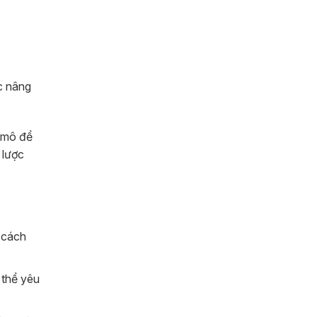
ặc nâng
y mô để
 lược
i cách
 thể yêu