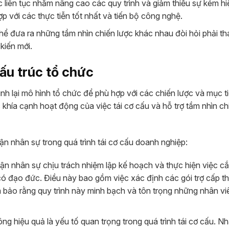
 liên tục nhằm nâng cao các quy trình và giảm thiểu sự kém h
ợp với các thực tiễn tốt nhất và tiến bộ công nghệ.
ể đưa ra những tầm nhìn chiến lược khác nhau đòi hỏi phải th
ến ​​mới.
cấu trúc tổ chức
nh lại mô hình tổ chức để phù hợp với các chiến lược và mục ti
khía cạnh hoạt động của việc tái cơ cấu và hỗ trợ tầm nhìn ch
ận nhân sự trong quá trình tái cơ cấu doanh nghiệp:
ận nhân sự chịu trách nhiệm lập kế hoạch và thực hiện việc cắ
có đạo đức. Điều này bao gồm việc xác định các gói trợ cấp thô
 bảo rằng quy trình này minh bạch và tôn trọng những nhân vi
ng hiệu quả là yếu tố quan trọng trong quá trình tái cơ cấu. N