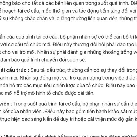
thông báo cho tất cả các bên liên quan trong suốt quá trình. Đi
 hoạch tái cơ cấu, mốc thời gian và tác động tiềm tàng đối vớ
 lý sự không chắc chắn và lo lắng thường liên quan đến những t
n của quá trình tái cơ cấu, bộ phận nhân sự có thể cần bố trí l
với cơ cấu tổ chức mới. Điều này thường đòi hỏi phải đào tạo l
t cho vai trò mới. Nhân sự phải đánh giá những khoảng trống v
 đảm bảo quá trình chuyển đổi suôn sẻ.
ái cấu trúc
: Sau tái cấu trúc, thường cần có sự thay đổi tron
anh mới. Nhân sự đóng một vai trò quan trọng trong việc thúc
hóa hỗ trợ các mục tiêu chiến lược của tổ chức. Điều này bao
ệc mới hỗ trợ mô hình tổ chức được cải tiến.
viên
: Trong suốt quá trình tái cơ cấu, bộ phận nhân sự cần th
ắn kết của nhân viên . Điều này bao gồm tiến hành khảo sát mứ
 thực hiện các sáng kiến ​​để duy trì hoặc cải thiện mức độ gắn 