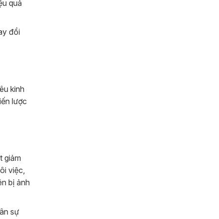
iệu quả
ay đổi
êu kinh
iến lược
t giảm
i việc,
ên bị ảnh
hân sự