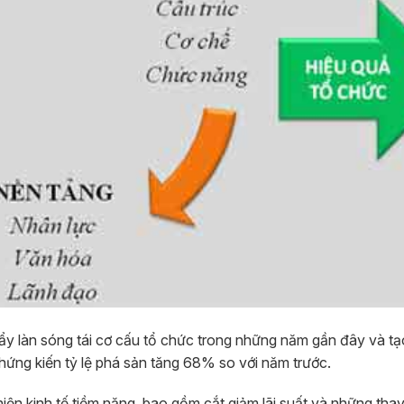
đẩy làn sóng tái cơ cấu tổ chức trong những năm gần đây và tạ
ng kiến ​​tỷ lệ phá sản tăng 68% so với năm trước.
iện kinh tế tiềm năng, bao gồm cắt giảm lãi suất và những thay