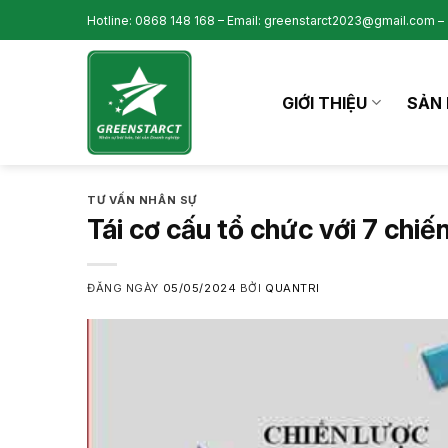
Skip
Hotline: 0868 148 168 – Email: greenstarct2023@gmail.com – 
to
content
GIỚI THIỆU
SẢN 
TƯ VẤN NHÂN SỰ
Tái cơ cấu tổ chức với 7 chiế
ĐĂNG NGÀY
05/05/2024
BỞI
QUANTRI