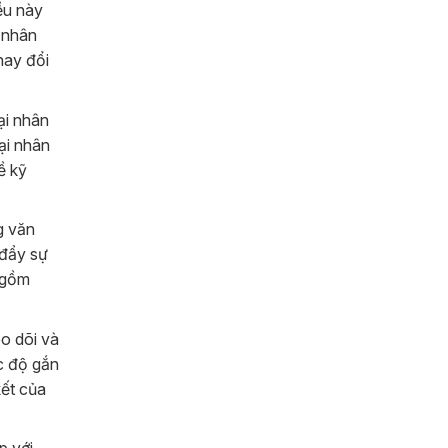
ều này
i nhân
hay đổi
ại nhân
ại nhân
ề kỹ
g văn
 đẩy sự
 gồm
eo dõi và
c độ gắn
kết của