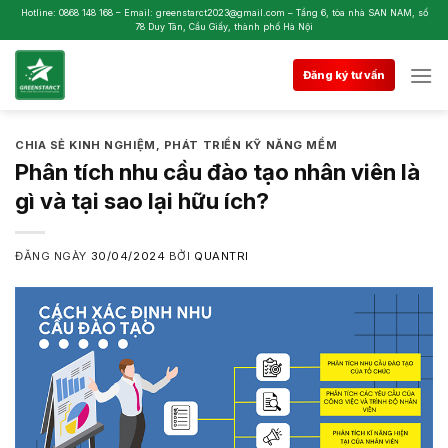
Skip
Hotline: 0868 148 168 – Email: greenstarct2023@gmail.com – Tầng 6, tòa nhà SAN NAM, số
78 Duy Tân, Cầu Giấy, thành phố Hà Nội
to
content
Đăng ký tư vấn
CHIA SẺ KINH NGHIỆM
,
PHÁT TRIỂN KỸ NĂNG MỀM
Phân tích nhu cầu đào tạo nhân viên là
gì và tại sao lại hữu ích?
ĐĂNG NGÀY
30/04/2024
BỞI
QUANTRI