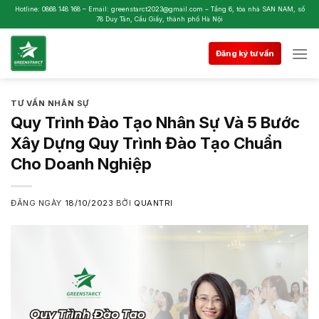
Skip
Hotline: 0868 148 168 – Email: greenstarct2023@gmail.com – Tầng 6, tòa nhà SAN NAM, số
78 Duy Tân, Cầu Giấy, thành phố Hà Nội
to
content
Đăng ký tư vấn
TƯ VẤN NHÂN SỰ
Quy Trình Đào Tạo Nhân Sự Và 5 Bước
Xây Dựng Quy Trình Đào Tạo Chuẩn
Cho Doanh Nghiệp
ĐĂNG NGÀY
18/10/2023
BỞI
QUANTRI