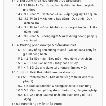
3. Nội dung khóa học chi tiết theo từng phần
3.1. Phần 1 – Các rủi ro pháp lý điển hình trong ngành
nha khoa
3.2. Phần 2 – Cách đọc – Hiểu – Áp dụng luật liên quan
3.3. Phần 3 – Xây dựng hợp đồng – Quy trình – Quy
định nội bộ
3.4. Phần 4 – Quản trị nhân sự phòng khám đúng luật –
đúng người
3.5. Phần 5 – Phòng ngừa & xử lý khủng hoảng pháp lý
– nhân sự
4. Phương pháp đào tạo & điểm khác biệt
4.1. Dạy bằng tình huống thực tế – Có luật sư & chuyên
gia HR đồng hành
4.2. Tài liệu mẫu – Biểu mẫu – Hợp đồng thực chiến
4.3. Thảo luận nhóm – Xử lý case study
4.4. Bài tập ứng dụng tại phòng khám học viên
5. Lợi ích thiết thực khi tham gia khóa học
5.1. Tránh mất tiền – Mất danh tiếng vì thiếu kiến thức
pháp lý
5.2. Bảo vệ bản thân & đội ngũ khỏi rủi ro kiện tụng
5.3. Vận hành phòng khám chuẩn hóa, chuyên nghiệp
5.4. Cập nhật luật mới nhất liên quan đến y tế – Lao
động
6. Phản hồi học viên khóa trước