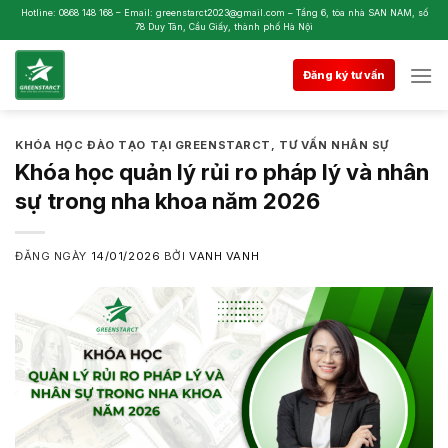
Skip
Hotline: 0868 148 168 – Email: greenstarct2023@gmail.com – Tầng 6, tòa nhà SAN NAM, số
78 Duy Tân, Cầu Giấy, thành phố Hà Nội
to
content
Đăng ký tư vấn
KHÓA HỌC ĐÀO TẠO TẠI GREENSTARCT
,
TƯ VẤN NHÂN SỰ
Khóa học quản lý rủi ro pháp lý và nhân
sự trong nha khoa năm 2026
ĐĂNG NGÀY
14/01/2026
BỞI
VANH VANH