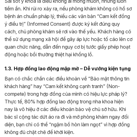
Sai sót y khoa là điều không ai mong muốn, nhưng luôn
tiềm ẩn. Khi rủi ro xảy ra, nếu phòng khám không có hồ sơ
bệnh án chuẩn pháp lý, thiếu các văn bản “Cam kết đồng
ý điều trị” (Informed Consent) được ký kết đúng quy
cách, chủ phòng khám sẽ rơi vào thế yếu. Khách hàng có
thể sử dụng mạng xã hội để gây áp lực hoặc tố cáo lên cơ
quan chức năng, dẫn đến nguy cơ bị tước giấy phép hoạt
động hoặc bồi thường thiệt hại khổng lồ.
1.3. Hợp đồng lao động mập mờ – Dễ vướng kiện tụng
Bạn có chắc chắn các điều khoản về “Bảo mật thông tin
khách hàng” hay “Cam kết không cạnh tranh” (Non-
compete) trong hợp đồng của mình có hiệu lực pháp lý?
Thực tế, 80% hợp đồng lao động trong nha khoa hiện
nay là vô hiệu ở các điều khoản bảo vệ chủ sở hữu. Khi
bác sĩ cộng tác dứt áo ra đi và mở phòng khám ngay đối
diện, bạn chỉ có thể “ngậm bồ hòn làm ngọt” vì hợp đồng
không đủ chặt chẽ để khởi kiện.