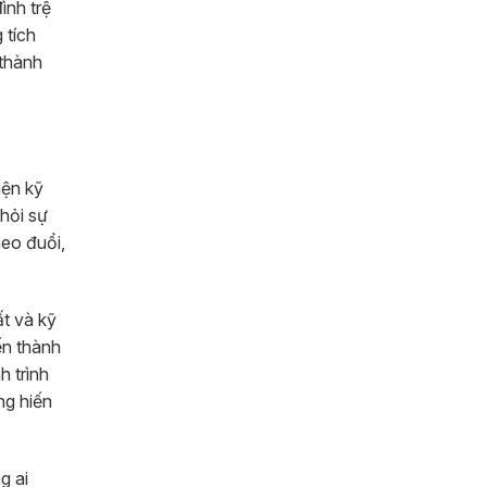
ình trệ
 tích
 thành
iện kỹ
hỏi sự
heo đuổi,
ất và kỹ
ến thành
h trình
ng hiến
g ai