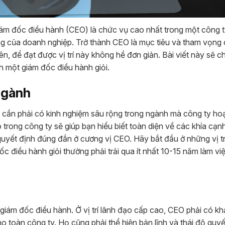
ám đốc điều hành (CEO) là chức vụ cao nhất trong một công t
ng của doanh nghiệp. Trở thành CEO là mục tiêu và tham vọng
ên, để đạt được vị trí này không hề đơn giản. Bài viết này sẽ ch
h một giám đốc điều hành giỏi.
 ngành
ên cần phải có kinh nghiệm sâu rộng trong ngành mà công ty ho
o trong công ty sẽ giúp bạn hiểu biết toàn diện về các khía cạn
uyết định đúng đắn ở cương vị CEO. Hãy bắt đầu ở những vị tr
c điều hành giỏi thường phải trải qua ít nhất 10-15 năm làm vi
 giám đốc điều hành. Ở vị trí lãnh đạo cấp cao, CEO phải có k
o toàn công ty. Họ cũng phải thể hiện bản lĩnh và thái độ quy