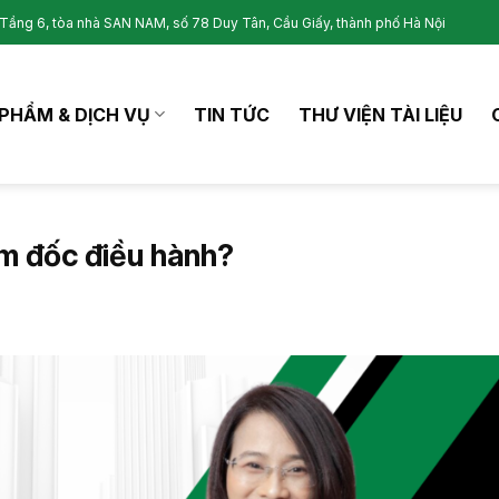
Tầng 6, tòa nhà SAN NAM, số 78 Duy Tân, Cầu Giấy, thành phố Hà Nội
PHẨM & DỊCH VỤ
TIN TỨC
THƯ VIỆN TÀI LIỆU
ám đốc điều hành?