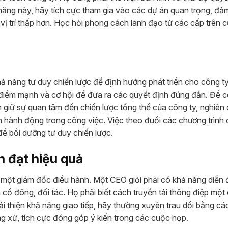
 năng này, hãy tích cực tham gia vào các dự án quan trọng, đ
vị trí thấp hơn. Học hỏi phong cách lãnh đạo từ các cấp trên c
ả năng tư duy chiến lược để định hướng phát triển cho công t
 điểm mạnh và cơ hội để đưa ra các quyết định đúng đắn. Để c
uôn giữ sự quan tâm đến chiến lược tổng thể của công ty, nghiên
 hành động trong công việc. Việc theo đuổi các chương trình
để bồi dưỡng tư duy chiến lược.
n đạt hiệu quả
 một giám đốc điều hành. Một CEO giỏi phải có khả năng diễn đ
cổ đông, đối tác. Họ phải biết cách truyền tải thông điệp một
ải thiện khả năng giao tiếp, hãy thường xuyên trau dồi bằng cá
ứng xử, tích cực đóng góp ý kiến trong các cuộc họp.