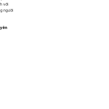
h với
ng người
uyên