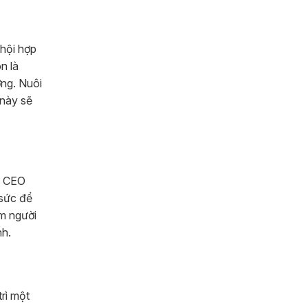
 hội hợp
n là
ớng. Nuôi
 này sẽ
t, CEO
 sức để
ìm người
nh.
trì một