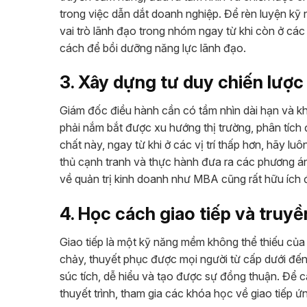
trong việc dẫn dắt doanh nghiệp. Để rèn luyện kỹ
vai trò lãnh đạo trong nhóm ngay từ khi còn ở các 
cách để bồi dưỡng năng lực lãnh đạo.
3. Xây dựng tư duy chiến lược
Giám đốc điều hành cần có tầm nhìn dài hạn và kh
phải nắm bắt được xu hướng thị trường, phân tích
chất này, ngay từ khi ở các vị trí thấp hơn, hãy l
thủ cạnh tranh và thực hành đưa ra các phương án
về quản trị kinh doanh như MBA cũng rất hữu ích 
4. Học cách giao tiếp và truyề
Giao tiếp là một kỹ năng mềm không thể thiếu của
chảy, thuyết phục được mọi người từ cấp dưới đến 
súc tích, dễ hiểu và tạo được sự đồng thuận. Để c
thuyết trình, tham gia các khóa học về giao tiếp 