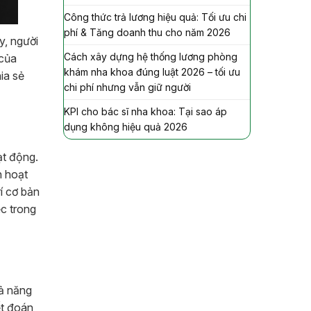
Công thức trả lương hiệu quả: Tối ưu chi
phí & Tăng doanh thu cho năm 2026
y, người
Cách xây dựng hệ thống lương phòng
 của
khám nha khoa đúng luật 2026 – tối ưu
ia sẻ
chi phí nhưng vẫn giữ người
KPI cho bác sĩ nha khoa: Tại sao áp
dụng không hiệu quả 2026
ạt động.
h hoạt
í cơ bản
ệc trong
hả năng
ết đoán