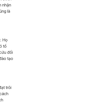
ảm nhận
ũng là
y. Họ
ó tố
 cứu đối
 đào tạo
ạt trôi
 cách
ch