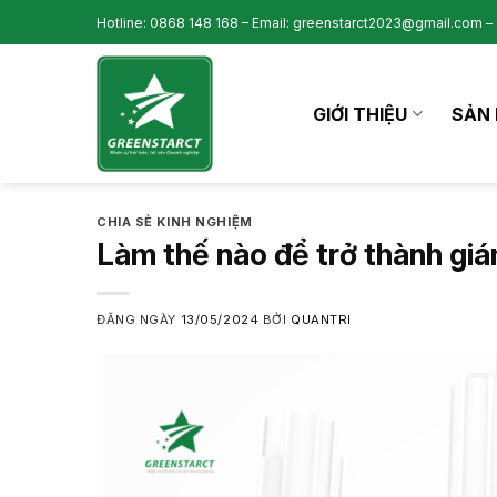
Skip
Hotline: 0868 148 168 – Email: greenstarct2023@gmail.com – 
to
content
GIỚI THIỆU
SẢN 
CHIA SẺ KINH NGHIỆM
Làm thế nào để trở thành gi
ĐĂNG NGÀY
13/05/2024
BỞI
QUANTRI