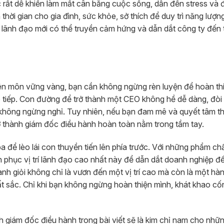
 rất dễ khiến làm mất cân bằng cuộc sống, dẫn đến stress và đ
 thời gian cho gia đình, sức khỏe, sở thích để duy trì năng lượng
i lãnh đạo mới có thể truyền cảm hứng và dẫn dắt công ty đến
ên môn vững vàng, bạn cần không ngừng rèn luyện để hoàn th
o tiếp. Con đường để trở thành một CEO không hề dễ dàng, đòi 
c không ngừng nghỉ. Tuy nhiên, nếu bạn đam mê và quyết tâm t
 trở thành giám đốc điều hành hoàn toàn nằm trong tầm tay.
 để lèo lái con thuyền tiến lên phía trước. Với những phẩm ch
h phục vị trí lãnh đạo cao nhất này để dẫn dắt doanh nghiệp đ
nh giỏi không chỉ là vươn đến một vị trí cao mà còn là một hàn
t sắc. Chỉ khi bạn không ngừng hoàn thiện mình, khát khao cố
 giám đốc điều hành trong bài viết sẽ là kim chỉ nam cho nhữn