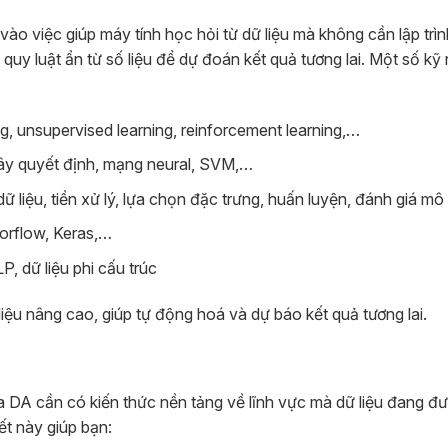
vào việc giúp máy tính học hỏi từ dữ liệu mà không cần lập trìn
quy luật ẩn từ số liệu để dự đoán kết quả tương lai. Một số kỹ
g, unsupervised learning, reinforcement learning,…
cây quyết định, mạng neural, SVM,…
 liệu, tiền xử lý, lựa chọn đặc trưng, huấn luyện, đánh giá mô
sorflow, Keras,…
, dữ liệu phi cấu trúc
iệu nâng cao, giúp tự động hoá và dự báo kết quả tương lai.
ia DA cần có kiến thức nền tảng về lĩnh vực mà dữ liệu đang đ
iết này giúp bạn: