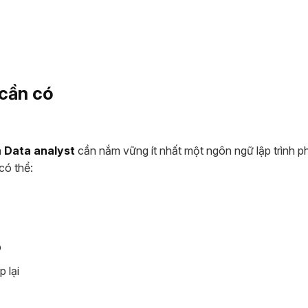
 cần có
a
Data analyst
cần nắm vững ít nhất một ngôn ngữ lập trình p
có thể:
p
p lại