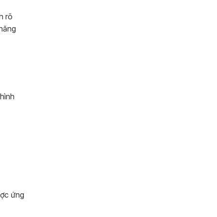
h rõ
 năng
 hình
ược ứng