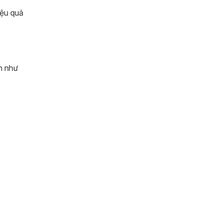
iệu quả
ản như