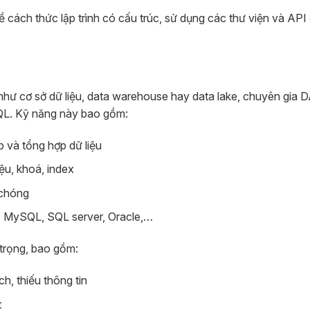
 cách thức lập trình có cấu trúc, sử dụng các thư viện và API
u như cơ sở dữ liệu, data warehouse hay data lake, chuyên gia 
SQL. Kỹ năng này bao gồm:
p và tổng hợp dữ liệu
ệu, khoá, index
 chóng
n: MySQL, SQL server, Oracle,…
 trọng, bao gồm:
ch, thiếu thông tin
t