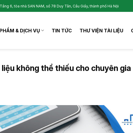
Tầng 6, tòa nhà SAN NAM, số 78 Duy Tân, Cầu Giấy, thành phố Hà Nội
PHẨM & DỊCH VỤ
TIN TỨC
THƯ VIỆN TÀI LIỆU
 liệu không thể thiếu cho chuyên gia