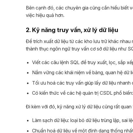
Bên cạnh đó, các chuyên gia cũng cần hiểu biết về
việc hiệu quả hơn.
2. Kỹ năng truy vấn, xử lý dữ liệu
Để trích xuất dữ liệu từ các kho lưu trữ khác nha
thành thục ngôn ngữ truy vấn cơ sở dữ liệu như 
Viết các câu lệnh SQL để truy xuất, lọc, sắp xế
Nắm vững các khái niệm về bảng, quan hệ dữ li
Tối ưu hoá các truy vấn giúp lấy dữ liệu nhanh
Có kiến thức về các hệ quản trị CSDL phổ biế
Đi kèm với đó, kỹ năng xử lý dữ liệu cũng rất quan
Làm sạch dữ liệu: loại bỏ dữ liệu trùng lặp, sai lệ
Chuẩn hoá dữ liệu về một định dạng thống nhấ