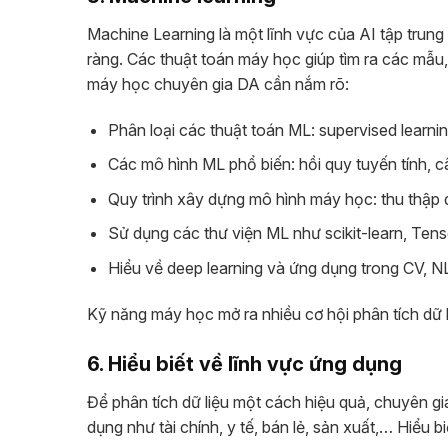
Machine Learning là một lĩnh vực của AI tập trung 
ràng. Các thuật toán máy học giúp tìm ra các mẫu, 
máy học chuyên gia DA cần nắm rõ:
Phân loại các thuật toán ML: supervised learnin
Các mô hình ML phổ biến: hồi quy tuyến tính, 
Quy trình xây dựng mô hình máy học: thu thập dữ
Sử dụng các thư viện ML như scikit-learn, Ten
Hiểu về deep learning và ứng dụng trong CV, NLP
Kỹ năng máy học mở ra nhiều cơ hội phân tích dữ l
6. Hiểu biết về lĩnh vực ứng dụng
Để phân tích dữ liệu một cách hiệu quả, chuyên g
dụng như tài chính, y tế, bán lẻ, sản xuất,… Hiểu b