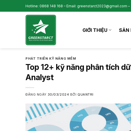
Skip
Hotline: 0868 148 168 – Email: greenstarct2023@gmail.com – 
to
content
GIỚI THIỆU
SẢN 
PHÁT TRIỂN KỸ NĂNG MỀM
Top 12+ kỹ năng phân tích dữ
Analyst
ĐĂNG NGÀY
30/03/2024
BỞI
QUANTRI