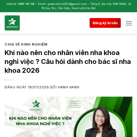
Skip
Hotline: 0868 148 168 – Email: greenstarct2023@gmail.com – Tầng 6, tòa nhà SAN NAM, số
78 Duy Tân, Cầu Giấy, thành phố Hà Nội
to
content
Đăng ký tư vấn
CHIA SẺ KINH NGHIỆM
Khi nào nên cho nhân viên nha khoa
nghỉ việc ? Câu hỏi dành cho bác sĩ nha
khoa 2026
ĐĂNG NGÀY
19/01/2026
BỞI
VANH VANH