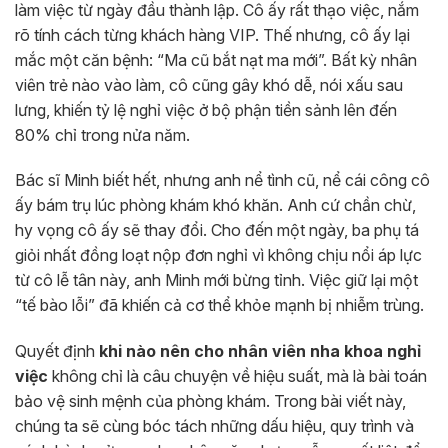
làm việc từ ngày đầu thành lập. Cô ấy rất thạo việc, nắm
rõ tính cách từng khách hàng VIP. Thế nhưng, cô ấy lại
mắc một căn bệnh: “Ma cũ bắt nạt ma mới”. Bất kỳ nhân
viên trẻ nào vào làm, cô cũng gây khó dễ, nói xấu sau
lưng, khiến tỷ lệ nghỉ việc ở bộ phận tiền sảnh lên đến
80% chỉ trong nửa năm.
Bác sĩ Minh biết hết, nhưng anh nể tình cũ, nể cái công cô
ấy bám trụ lúc phòng khám khó khăn. Anh cứ chần chừ,
hy vọng cô ấy sẽ thay đổi. Cho đến một ngày, ba phụ tá
giỏi nhất đồng loạt nộp đơn nghỉ vì không chịu nổi áp lực
từ cô lễ tân này, anh Minh mới bừng tỉnh. Việc giữ lại một
“tế bào lỗi” đã khiến cả cơ thể khỏe mạnh bị nhiễm trùng.
Quyết định
khi nào nên cho nhân viên nha khoa nghỉ
việc
không chỉ là câu chuyện về hiệu suất, mà là bài toán
bảo vệ sinh mệnh của phòng khám. Trong bài viết này,
chúng ta sẽ cùng bóc tách những dấu hiệu, quy trình và