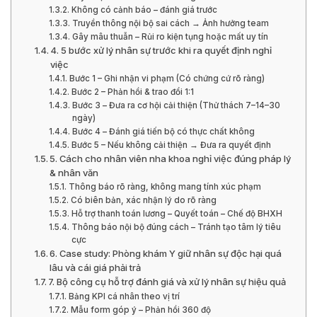
Không có cảnh báo – đánh giá trước
Truyền thông nội bộ sai cách → Ảnh hưởng team
Gây mâu thuẫn – Rủi ro kiện tụng hoặc mất uy tín
4. 5 bước xử lý nhân sự trước khi ra quyết định nghỉ
việc
Bước 1 – Ghi nhận vi phạm (Có chứng cứ rõ ràng)
Bước 2 – Phản hồi & trao đổi 1:1
Bước 3 – Đưa ra cơ hội cải thiện (Thử thách 7–14–30
ngày)
Bước 4 – Đánh giá tiến bộ có thực chất không
Bước 5 – Nếu không cải thiện → Đưa ra quyết định
5. Cách cho nhân viên nha khoa nghỉ việc đúng pháp lý
& nhân văn
Thông báo rõ ràng, không mang tính xúc phạm
Có biên bản, xác nhận lý do rõ ràng
Hỗ trợ thanh toán lương – Quyết toán – Chế độ BHXH
Thông báo nội bộ đúng cách – Tránh tạo tâm lý tiêu
cực
6. Case study: Phòng khám Y giữ nhân sự độc hại quá
lâu và cái giá phải trả
7. Bộ công cụ hỗ trợ đánh giá và xử lý nhân sự hiệu quả
Bảng KPI cá nhân theo vị trí
Mẫu form góp ý – Phản hồi 360 độ