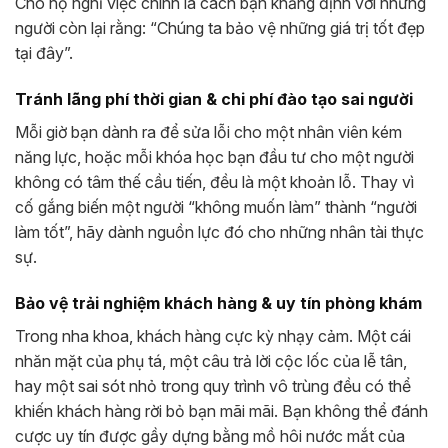
Cho họ nghỉ việc chính là cách bạn khẳng định với những
người còn lại rằng: “Chúng ta bảo vệ những giá trị tốt đẹp
tại đây”.
Tránh lãng phí thời gian & chi phí đào tạo sai người
Mỗi giờ bạn dành ra để sửa lỗi cho một nhân viên kém
năng lực, hoặc mỗi khóa học bạn đầu tư cho một người
không có tâm thế cầu tiến, đều là một khoản lỗ. Thay vì
cố gắng biến một người “không muốn làm” thành “người
làm tốt”, hãy dành nguồn lực đó cho những nhân tài thực
sự.
Bảo vệ trải nghiệm khách hàng & uy tín phòng khám
Trong nha khoa, khách hàng cực kỳ nhạy cảm. Một cái
nhăn mặt của phụ tá, một câu trả lời cộc lốc của lễ tân,
hay một sai sót nhỏ trong quy trình vô trùng đều có thể
khiến khách hàng rời bỏ bạn mãi mãi. Bạn không thể đánh
cược uy tín được gầy dựng bằng mồ hôi nước mắt của