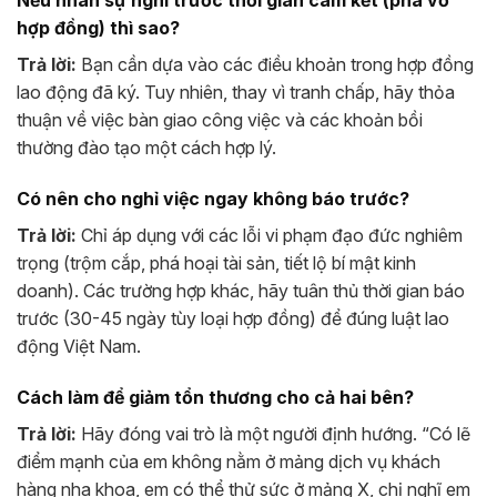
Nếu nhân sự nghỉ trước thời gian cam kết (phá vỡ
hợp đồng) thì sao?
Trả lời:
Bạn cần dựa vào các điều khoản trong hợp đồng
lao động đã ký. Tuy nhiên, thay vì tranh chấp, hãy thỏa
thuận về việc bàn giao công việc và các khoản bồi
thường đào tạo một cách hợp lý.
Có nên cho nghỉ việc ngay không báo trước?
Trả lời:
Chỉ áp dụng với các lỗi vi phạm đạo đức nghiêm
trọng (trộm cắp, phá hoại tài sản, tiết lộ bí mật kinh
doanh). Các trường hợp khác, hãy tuân thủ thời gian báo
trước (30-45 ngày tùy loại hợp đồng) để đúng luật lao
động Việt Nam.
Cách làm để giảm tổn thương cho cả hai bên?
Trả lời:
Hãy đóng vai trò là một người định hướng. “Có lẽ
điểm mạnh của em không nằm ở mảng dịch vụ khách
hàng nha khoa, em có thể thử sức ở mảng X, chị nghĩ em