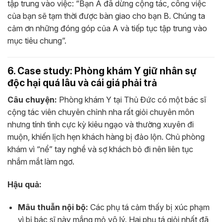
tập trung vào việc: “Bạn A đã dừng cộng tác, công việc
của bạn sẽ tạm thời được bàn giao cho bạn B. Chúng ta
cảm ơn những đóng góp của A và tiếp tục tập trung vào
mục tiêu chung”.
6. Case study: Phòng khám Y giữ nhân sự
độc hại quá lâu và cái giá phải trả
Câu chuyện:
Phòng khám Y tại Thủ Đức có một bác sĩ
cộng tác viên chuyên chỉnh nha rất giỏi chuyên môn
nhưng tính tình cực kỳ kiêu ngạo và thường xuyên đi
muộn, khiến lịch hẹn khách hàng bị đảo lộn. Chủ phòng
khám vì “nể” tay nghề và sợ khách bỏ đi nên liên tục
nhắm mắt làm ngơ.
Hậu quả:
Mâu thuẫn nội bộ:
Các phụ tá cảm thấy bị xúc phạm
vì bị bác sĩ này mắng mỏ vô lý. Hai phụ tá giỏi nhất đã