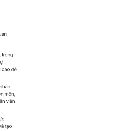
quan
t trong
sự
g cao để
 nhân
ên môn,
ân viên
ực,
và tạo