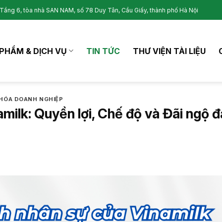
Tầng 6, tòa nhà SAN NAM, số 78 Duy Tân, Cầu Giấy, thành phố Hà Nội
PHẨM & DỊCH VỤ
TIN TỨC
THƯ VIỆN TÀI LIỆU
HÓA DOANH NGHIỆP
milk: Quyền lợi, Chế độ và Đãi ngộ 