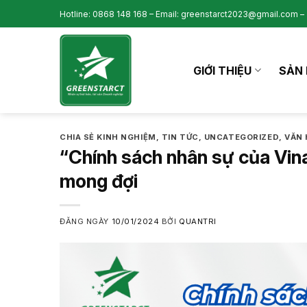
Skip
Hotline: 0868 148 168 – Email: greenstarct2023@gmail.com – 
to
content
GIỚI THIỆU
SẢN 
CHIA SẺ KINH NGHIỆM
,
TIN TỨC
,
UNCATEGORIZED
,
VĂN 
“Chính sách nhân sự của Vina
mong đợi
ĐĂNG NGÀY
10/01/2024
BỞI
QUANTRI