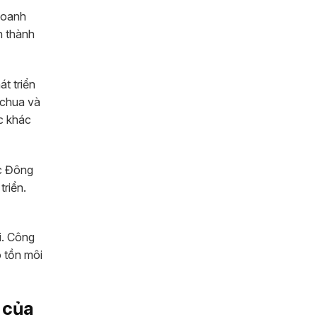
doanh
n thành
t triển
 chua và
c khác
ực Đông
triển.
i. Công
o tồn môi
n của