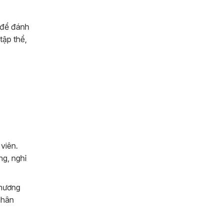
 để đánh
tập thể,
viên.
ng, nghỉ
chương
nhân