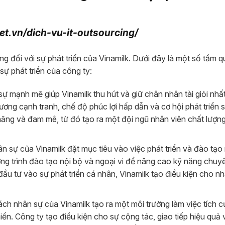
net.vn/dich-vu-it-outsourcing/
g đối với sự phát triển của Vinamilk. Dưới đây là một số tầm 
sự phát triển của công ty:
ự mạnh mẽ giúp Vinamilk thu hút và giữ chân nhân tài giỏi nhấ
ng cạnh tranh, chế độ phúc lợi hấp dẫn và cơ hội phát triển 
 năng và đam mê, từ đó tạo ra một đội ngũ nhân viên chất lượn
ân sự của Vinamilk đặt mục tiêu vào việc phát triển và đào tạo
ng trình đào tạo nội bộ và ngoại vi để nâng cao kỹ năng chuy
ầu tư vào sự phát triển cá nhân, Vinamilk tạo điều kiện cho nh
ách nhân sự của Vinamilk tạo ra một môi trường làm việc tích c
ến. Công ty tạo điều kiện cho sự cộng tác, giao tiếp hiệu quả 