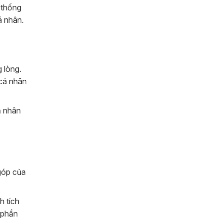
 thống
á nhân.
 lòng.
 cá nhân
ả nhân
góp của
h tích
 phần