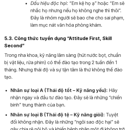
Dấu hiệu độc hại:
“Em kệ họ ạ” hoặc “Em sẽ
nhắc họ nhưng nếu họ không nghe thì thôi”.
Đây là nhóm người sẽ bao che cho sai phạm,
làm mục nát văn hóa phòng khám.
5.3. Công thức tuyển dụng “Attitude First, Skill
Second”
Trong nha khoa, kỹ năng lâm sàng (hút nước bọt, chuẩn
bị vật liệu, rửa phim) có thể đào tạo trong 2 tuần đến 1
tháng. Nhưng thái độ và sự tận tâm là thứ không thể đào
tạo.
Nhân sự loại A (Thái độ tốt – Kỹ năng yếu):
Hãy
nhận ngay và đầu tư đào tạo. Đây sẽ là những “chiến
binh” trung thành của bạn.
Nhân sự loại B (Thái độ tệ – Kỹ năng giỏi):
Tuyệt
đối không nhận. Đây là những “ngôi sao độc hại” sẽ
gây chia rẽ nội bộ và khiến bệnh nhân một đi không trở