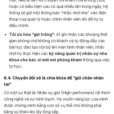
mặt. Nếu lễ tân nói chuyện với khách mà không cười,
hoặc có biểu hiện cau có quá nhiều lần trong ngày, hệ
thống sẽ gửi một thông báo “nhắc nhở nhẹ” vào điện
thoại của quản lý hoặc chính nhân viên đó để họ tự
điều chỉnh.
Tối ưu hóa “giờ trống”:
AI ghi nhận các khoảng thời
gian phòng chờ không có khách và tự động đẩy các
bài học đào tạo nội bộ lên màn hình nhân viên, nhắc
nhở họ thực hiện các
kỹ năng quản trị nhân sự nha
khoa cho bác sĩ mới mở phòng khám
thông qua việc
tự học.
6.4. Chuyển đổi số là chìa khóa để “giữ chân nhân
tài”
Có một sự thật là: Nhân sự giỏi (High-performers) rất thích
công nghệ và sự minh bạch. Họ muốn năng lực của mình
được chứng minh bằng con số cụ thể chứ không phải
bằng sự khéo léo lấy lòng sếp.