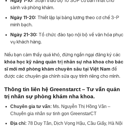
Ngày 1-10:
Soạn thảo bộ 10 SOP cơ bản nhất cho
sảnh và phòng khám.
Ngày 11-20:
Thiết lập lại bảng lương theo cơ chế 3-P
minh bạch.
Ngày 21-30:
Tổ chức đào tạo nội bộ về văn hóa phục
vụ khách hàng.
Nếu bạn cảm thấy quá khó, đừng ngần ngại đăng ký các
khóa học kỹ năng quản trị nhân sự nha khoa cho bác
sĩ mới mở phòng khám chuyên sâu tại Việt Nam
để
được các chuyên gia chỉnh sửa quy trình riêng cho mình.
Thông tin liên hệ Greenstarct – Tư vấn quản
.
trị nhân sự phòng khám nha khoa
Chuyên gia tư vấn:
Ms. Nguyễn Thị Hồng Vân –
Chuyên gia nhân sự tinh gọn GreenstarCT
Địa chỉ:
78 Duy Tân, Dịch Vọng Hậu, Cầu Giấy, Hà Nội