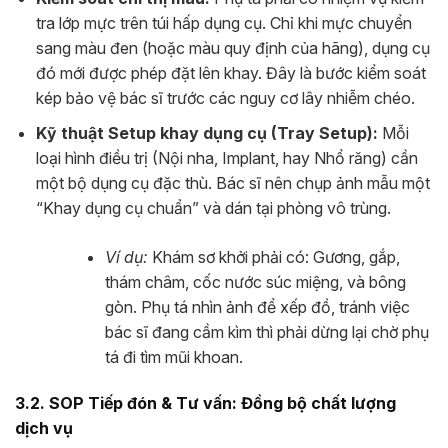
tra lớp mực trên túi hấp dụng cụ. Chỉ khi mực chuyển
sang màu đen (hoặc màu quy định của hãng), dụng cụ
đó mới được phép đặt lên khay. Đây là bước kiểm soát
kép bảo vệ bác sĩ trước các nguy cơ lây nhiễm chéo.
Kỹ thuật Setup khay dụng cụ (Tray Setup):
Mỗi
loại hình điều trị (Nội nha, Implant, hay Nhổ răng) cần
một bộ dụng cụ đặc thù. Bác sĩ nên chụp ảnh mẫu một
“Khay dụng cụ chuẩn” và dán tại phòng vô trùng.
Ví dụ:
Khám sơ khởi phải có: Gương, gắp,
thám châm, cốc nước súc miệng, và bông
gòn. Phụ tá nhìn ảnh để xếp đồ, tránh việc
bác sĩ đang cầm kìm thì phải dừng lại chờ phụ
tá đi tìm mũi khoan.
3.2. SOP Tiếp đón & Tư vấn: Đồng bộ chất lượng
dịch vụ