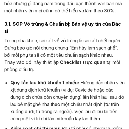
hóa những gì đang nằm trong đầu bạn thành văn bản mà
một nhân viên mới cũng có thể hiểu và làm theo 80%.
3.1. SOP Vô trùng & Chuẩn bị: Bảo vệ uy tín của Bác
sĩ
Trong nha khoa, sai sót về vô trùng là sai sót chết người.
Đừng bao giờ nói chung chung “Em hãy làm sạch ghế”,
bởi mỗi phụ tá sẽ có một tiêu chuẩn sạch khác nhau.
Thay vào đó, hãy thiết lập
Checklist trực quan
tại mỗi
phòng điều trị.
Quy tắc lau khử khuẩn 1 chiều:
Hướng dẫn nhân viên
xịt dung dịch khử khuẩn (ví dụ: Cavicide hoặc các
dung dịch chứa cồn chuyên dụng) lên khăn lau, sau đó
lau bề mặt ghế nha theo một chiều nhất định (từ trên
xuống dưới, từ trong ra ngoài). Việc lau đi lau lại trên
cùng một vị trí chỉ làm vi khuẩn lây lan thêm.
Kiểm soát chỉ thị màu:
Phụ tá phải có nhiệm vụ kiểm