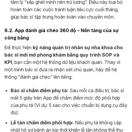
tâm lý “sếp ghét mình nên trừ lương”. Điều này loại bỏ
hoàn toàn các cuộc tranh luận tiêu cực cuối tháng,
giúp bác sĩ tập trung hoàn toàn vào chuyên môn.
6.2. App đánh giá chéo 360 độ – Nền tảng của sự
công bằng
Để thực hiện
kỹ năng quản trị nhân sự nha khoa cho
bác sĩ mới mở phòng khám bằng quy trình SOP và
KPI
, bạn cần một hệ thống dữ liệu khách quan. Thay vì
một mình bác sĩ đưa ra nhận xét chủ quan, hãy để hệ
thống “đánh giá chéo” lên tiếng:
Bác sĩ chấm điểm phụ tá:
Sau mỗi ca điều trị, bác sĩ
mất 5 giây trên App để chấm điểm mức độ phối hợp
của phụ tá (Ví dụ: 5 sao cho việc chuẩn bị dụng cụ đầy
đủ).
Lễ tân chấm điểm phối hợp:
Nếu phụ tá không cập
nhật hồ sơ bệnh án kịp thời khiến lễ tân không thể thu