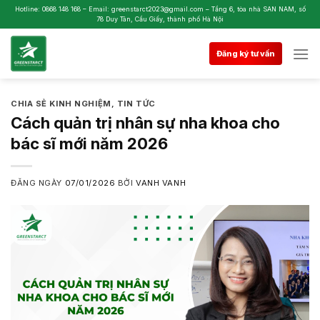
Skip
Hotline: 0868 148 168 – Email: greenstarct2023@gmail.com – Tầng 6, tòa nhà SAN NAM, số
78 Duy Tân, Cầu Giấy, thành phố Hà Nội
to
content
Đăng ký tư vấn
CHIA SẺ KINH NGHIỆM
,
TIN TỨC
Cách quản trị nhân sự nha khoa cho
bác sĩ mới năm 2026
ĐĂNG NGÀY
07/01/2026
BỞI
VANH VANH