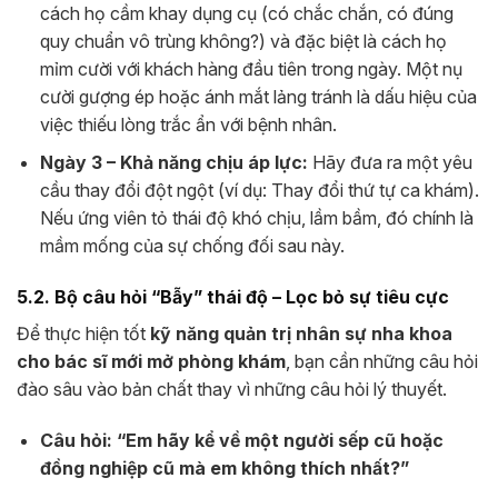
cách họ cầm khay dụng cụ (có chắc chắn, có đúng
quy chuẩn vô trùng không?) và đặc biệt là cách họ
mỉm cười với khách hàng đầu tiên trong ngày. Một nụ
cười gượng ép hoặc ánh mắt lảng tránh là dấu hiệu của
việc thiếu lòng trắc ẩn với bệnh nhân.
Ngày 3 – Khả năng chịu áp lực:
Hãy đưa ra một yêu
cầu thay đổi đột ngột (ví dụ: Thay đổi thứ tự ca khám).
Nếu ứng viên tỏ thái độ khó chịu, lầm bầm, đó chính là
mầm mống của sự chống đối sau này.
5.2. Bộ câu hỏi “Bẫy” thái độ – Lọc bỏ sự tiêu cực
Để thực hiện tốt
kỹ năng quản trị nhân sự nha khoa
cho bác sĩ mới mở phòng khám
, bạn cần những câu hỏi
đào sâu vào bản chất thay vì những câu hỏi lý thuyết.
Câu hỏi: “Em hãy kể về một người sếp cũ hoặc
đồng nghiệp cũ mà em không thích nhất?”