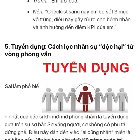
Tránh:
“Em lười quá.”
Nên:
“Checklist sáng nay em bỏ sót 3 mục
vô trùng, điều này gây rủi ro cho bệnh nhân
và ảnh hưởng đến điểm KPI của em.”
5. Tuyển dụng: Cách lọc nhân sự “độc hại” từ
vòng phỏng vấn
Sai lầm phổ biế
n nhất của bác sĩ khi mới mở phòng khám là tuyển dụng
dựa trên sự sợ hãi: Sợ vắng người, sợ không có phụ tá
đứng ghế. Điều này dẫn đến việc “ai cũng nhận” miễn là