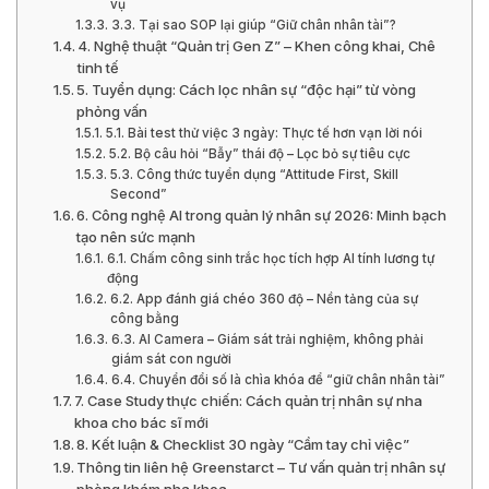
vụ
3.3. Tại sao SOP lại giúp “Giữ chân nhân tài”?
4. Nghệ thuật “Quản trị Gen Z” – Khen công khai, Chê
tinh tế
5. Tuyển dụng: Cách lọc nhân sự “độc hại” từ vòng
phỏng vấn
5.1. Bài test thử việc 3 ngày: Thực tế hơn vạn lời nói
5.2. Bộ câu hỏi “Bẫy” thái độ – Lọc bỏ sự tiêu cực
5.3. Công thức tuyển dụng “Attitude First, Skill
Second”
6. Công nghệ AI trong quản lý nhân sự 2026: Minh bạch
tạo nên sức mạnh
6.1. Chấm công sinh trắc học tích hợp AI tính lương tự
động
6.2. App đánh giá chéo 360 độ – Nền tảng của sự
công bằng
6.3. AI Camera – Giám sát trải nghiệm, không phải
giám sát con người
6.4. Chuyển đổi số là chìa khóa để “giữ chân nhân tài”
7. Case Study thực chiến: Cách quản trị nhân sự nha
khoa cho bác sĩ mới
8. Kết luận & Checklist 30 ngày “Cầm tay chỉ việc”
Thông tin liên hệ Greenstarct – Tư vấn quản trị nhân sự