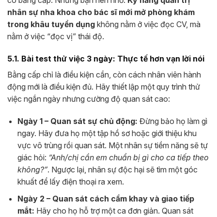
có bằng cấp. Nhưng bạn nên nhớ:
Kỹ năng quản trị
nhân sự nha khoa cho bác sĩ mới mở phòng khám
trong khâu tuyển dụng
không nằm ở việc đọc CV, mà
nằm ở việc “đọc vị” thái độ.
5.1. Bài test thử việc 3 ngày: Thực tế hơn vạn lời nói
Bằng cấp chỉ là điều kiện cần, còn cách nhân viên hành
động mới là điều kiện đủ. Hãy thiết lập một quy trình thử
việc ngắn ngày nhưng cường độ quan sát cao:
Ngày 1 – Quan sát sự chủ động:
Đừng bảo họ làm gì
ngay. Hãy đưa họ một tập hồ sơ hoặc giới thiệu khu
vực vô trùng rồi quan sát. Một nhân sự tiềm năng sẽ tự
giác hỏi:
“Anh/chị cần em chuẩn bị gì cho ca tiếp theo
không?”
. Ngược lại, nhân sự độc hại sẽ tìm một góc
khuất để lấy điện thoại ra xem.
Ngày 2 – Quan sát cách cầm khay và giao tiếp
mắt:
Hãy cho họ hỗ trợ một ca đơn giản. Quan sát