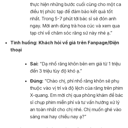
thực hiện những bước cuối cùng cho một ca
điều trị phức tạp để đảm bảo kết quả tốt
nhất. Trong 5-7 phút tới bác sĩ sẽ đón anh
ngay. Mời anh dùng trà hoa cúc và xem qua
tạp chí về chăm sóc răng sứ này nhé ạ.”
Tình huống: Khách hỏi về giá trên Fanpage/Điện
thoại
Sai:
“Dạ nhổ răng khôn bên em giá từ 1 triệu
đến 3 triệu tùy độ khó ạ.”
Đúng:
“Chào chị, phí nhổ răng khôn sẽ phụ
thuộc vào vị trí và độ lệch của răng trên phim
X-quang. Em mời chị qua phòng khám để bác
sĩ chụp phim miễn phí và tư vấn hướng xử lý
an toàn nhất cho chị nhé. Chị muốn ghé vào
sáng mai hay chiều nay ạ?”