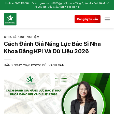
Skip
Hotline: 0868 148 168 – Email: greenstarct2023@gmail.com – Tầng 6, tòa nhà SAN NAM, số
78 Duy Tân, Cầu Giấy, thành phố Hà Nội
to
content
Đăng ký tư vấn
CHIA SẺ KINH NGHIỆM
Cách Đánh Giá Năng Lực Bác Sĩ Nha
Khoa Bằng KPI Và Dữ Liệu 2026
ĐĂNG NGÀY
28/01/2026
BỞI
VANH VANH