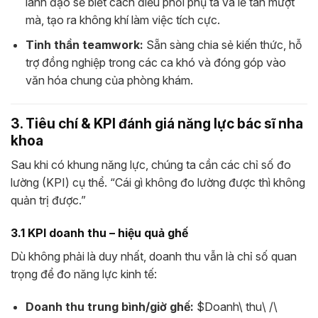
lãnh đạo sẽ biết cách điều phối phụ tá và lễ tân mượt
mà, tạo ra không khí làm việc tích cực.
Tinh thần teamwork:
Sẵn sàng chia sẻ kiến thức, hỗ
trợ đồng nghiệp trong các ca khó và đóng góp vào
văn hóa chung của phòng khám.
3. Tiêu chí & KPI đánh giá năng lực bác sĩ nha
khoa
Sau khi có khung năng lực, chúng ta cần các chỉ số đo
lường (KPI) cụ thể. “Cái gì không đo lường được thì không
quản trị được.”
3.1 KPI doanh thu – hiệu quả ghế
Dù không phải là duy nhất, doanh thu vẫn là chỉ số quan
trọng để đo năng lực kinh tế:
Doanh thu trung bình/giờ ghế:
$Doanh\ thu\ /\