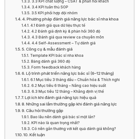
3.3 KPI chất lượng – CSAT & phản hồi khách
3.4 KPI tuân thủ SOP
3.5 KPI phối hợp đội nhóm
4. Phương pháp đánh giá năng lực bác sĩ nha khoa
4.1 Đánh giá qua dữ liệu thực tế
4.2 Đánh giá định kỳ & phản hồi 360 độ
4.3 Đánh giá qua review ca chuyên môn
4.4 Self-Assessment – Tự đánh giá
5. Công cụ & mẫu đánh giá
Template KPI bác sĩ nha khoa
Bảng đánh giá 360 độ
Form feedback khách hàng
6. Lộ trình phát triển năng lực bác sĩ (6–12 tháng)
6.1 Mục tiêu 3 tháng đầu – Chuẩn hóa & Thích nghi
6.2 Mục tiêu 6 tháng – Nâng cao hiệu suất
6.3 Mục tiêu 12 tháng – Khẳng định vị thế
7. Lợi ích khi đánh giá năng lực hiệu quả
8. Những sai lầm thường gặp khi đánh giá năng lực
9. Câu hỏi thường gặp
Bao lâu nên đánh giá bác sĩ một lần?
KPI nào là quan trọng nhất?
Có nên gắn thưởng với kết quả đánh giá không?
10. Kết luận