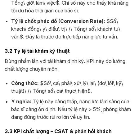
Tổng\ giờ\ làm\ việc$
. Chỉ số này cho thấy khả năng
tối ưu hóa thời gian của bác sĩ.
Tỷ lệ chốt phác đồ (Conversion Rate):
$Số\
khách\ đồng\ ý\ điều\ trị\ /\ Tổng\ số\ khách\ tư\
vấn$
. Đây là thước đo trực tiếp năng lực tư vấn.
3.2 Tỷ lệ tái khám kỹ thuật
Đừng nhầm lẫn với tái khám định kỳ. KPI này đo lường
chất lượng chuyên môn:
Công thức:
$Số\ ca\ phải\ xử\ lý\ lại\ (do\ lỗi\ kỹ\
thuật)\ /\ Tổng\ số\ ca\ thực\ hiện$
.
Ý nghĩa:
Tỷ lệ này càng thấp, năng lực lâm sàng của
bác sĩ càng ổn định. Nếu tỷ lệ này > 5%, phòng khám
đang đứng trước rủi ro lớn về uy tín.
3.3 KPI chất lượng – CSAT & phản hồi khách