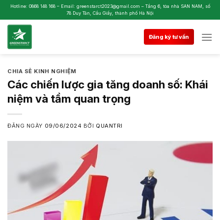
Skip
Hotline: 0868 148 168 – Email: greenstarct2023@gmail.com – Tầng 6, tòa nhà SAN NAM, số
78 Duy Tân, Cầu Giấy, thành phố Hà Nội
to
content
Đăng ký tư vấn
CHIA SẺ KINH NGHIỆM
Các chiến lược gia tăng doanh số: Khái
niệm và tầm quan trọng
ĐĂNG NGÀY
09/06/2024
BỞI
QUANTRI