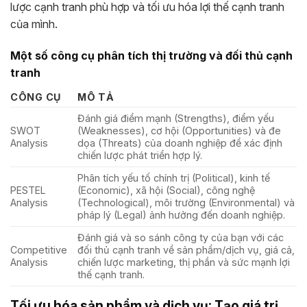
lược cạnh tranh phù hợp và tối ưu hóa lợi thế cạnh tranh
của mình.
Một số công cụ phân tích thị trường và đối thủ cạnh
tranh
CÔNG CỤ
MÔ TẢ
Đánh giá điểm mạnh (Strengths), điểm yếu
SWOT
(Weaknesses), cơ hội (Opportunities) và đe
Analysis
dọa (Threats) của doanh nghiệp để xác định
chiến lược phát triển hợp lý.
Phân tích yếu tố chính trị (Political), kinh tế
PESTEL
(Economic), xã hội (Social), công nghệ
Analysis
(Technological), môi trường (Environmental) và
pháp lý (Legal) ảnh hưởng đến doanh nghiệp.
Đánh giá và so sánh công ty của bạn với các
Competitive
đối thủ cạnh tranh về sản phẩm/dịch vụ, giá cả,
Analysis
chiến lược marketing, thị phần và sức mạnh lợi
thế cạnh tranh.
Tối ưu hóa sản phẩm và dịch vụ: Tạo giá trị