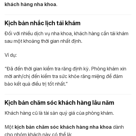
khách hàng nha khoa
.
Kịch bản nhắc lịch tái khám
Đối với nhiều dịch vụ nha khoa, khách hàng cần tái khám
sau một khoảng thời gian nhất định.
Ví dụ:
“Đã đến thời gian kiểm tra răng định kỳ. Phòng khám xin
mời anh/chị đến kiểm tra sức khỏe răng miệng để đảm
bảo kết quả điều trị tốt nhất.”
Kịch bản chăm sóc khách hàng lâu năm
Khách hàng cũ là tài sản quý giá của phòng khám.
Một
kịch bản chăm sóc khách hàng nha khoa
dành
cho nhóm khách này có thể là: