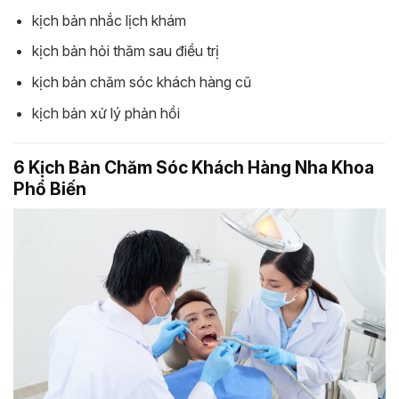
kịch bản nhắc lịch khám
kịch bản hỏi thăm sau điều trị
kịch bản chăm sóc khách hàng cũ
kịch bản xử lý phản hồi
6 Kịch Bản Chăm Sóc Khách Hàng Nha Khoa
Phổ Biến