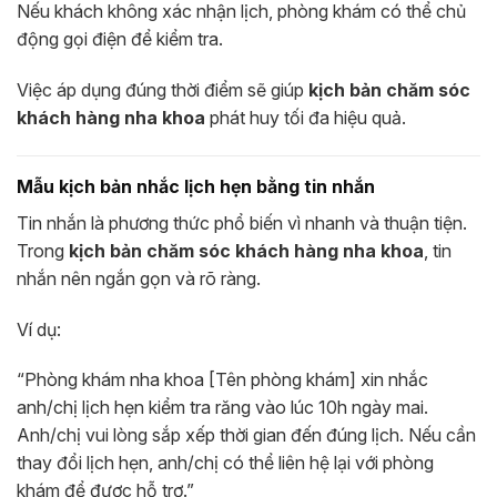
Nếu khách không xác nhận lịch, phòng khám có thể chủ
động gọi điện để kiểm tra.
Việc áp dụng đúng thời điểm sẽ giúp
kịch bản chăm sóc
khách hàng nha khoa
phát huy tối đa hiệu quả.
Mẫu kịch bản nhắc lịch hẹn bằng tin nhắn
Tin nhắn là phương thức phổ biến vì nhanh và thuận tiện.
Trong
kịch bản chăm sóc khách hàng nha khoa
, tin
nhắn nên ngắn gọn và rõ ràng.
Ví dụ:
“Phòng khám nha khoa [Tên phòng khám] xin nhắc
anh/chị lịch hẹn kiểm tra răng vào lúc 10h ngày mai.
Anh/chị vui lòng sắp xếp thời gian đến đúng lịch. Nếu cần
thay đổi lịch hẹn, anh/chị có thể liên hệ lại với phòng
khám để được hỗ trợ.”