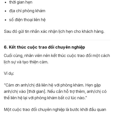
thời gian hẹn
địa chỉ phòng khám
số điện thoại liên hệ
Sau đó gửi tin nhắn xác nhận lịch hẹn cho khách hàng.
6. Kết thúc cuộc trao đổi chuyên nghiệp
Cuối cùng, nhân viên nên kết thúc cuộc trao đổi một cách
lịch sự và tạo thiện cảm.
Ví dụ:
“Cảm ơn anh/chị đã liên hệ với phòng khám. Hẹn gặp
anh/chị vào [thời gian]. Nếu cần hỗ trợ thêm, anh/chị có
thể liên hệ lại với phòng khám bất cứ lúc nào.”
Một cuộc trao đổi chuyên nghiệp là bước khởi đầu quan