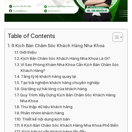
Table of Contents
6 Kịch Bản Chăm Sóc Khách Hàng Nha Khoa
Giới thiệu
Kịch Bản Chăm Sóc Khách Hàng Nha Khoa Là Gì?
Vì Sao Phòng Khám Nha Khoa Cần Kịch Bản Chăm Sóc
Khách Hàng?
Tăng tỷ lệ khách hàng quay lại
Tạo trải nghiệm khách hàng chuyên nghiệp
Gia tăng sự hài lòng của khách hàng
Quy Trình Xây Dựng Kịch Bản Chăm Sóc Khách Hàng
Nha Khoa
Thu thập dữ liệu khách hàng
Phân nhóm khách hàng
Thiết kế nội dung kịch bản
6 Kịch Bản Chăm Sóc Khách Hàng Nha Khoa Phổ Biến
Kịch bản tư vấn khách hàng lần đầu