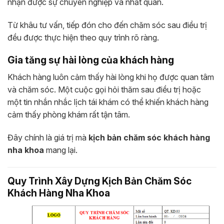
nhận được sự chuyên nghiệp và nhất quán.
Từ khâu tư vấn, tiếp đón cho đến chăm sóc sau điều trị
đều được thực hiện theo quy trình rõ ràng.
Gia tăng sự hài lòng của khách hàng
Khách hàng luôn cảm thấy hài lòng khi họ được quan tâm
và chăm sóc. Một cuộc gọi hỏi thăm sau điều trị hoặc
một tin nhắn nhắc lịch tái khám có thể khiến khách hàng
cảm thấy phòng khám rất tận tâm.
Đây chính là giá trị mà
kịch bản chăm sóc khách hàng
nha khoa
mang lại.
Quy Trình Xây Dựng Kịch Bản Chăm Sóc
Khách Hàng Nha Khoa