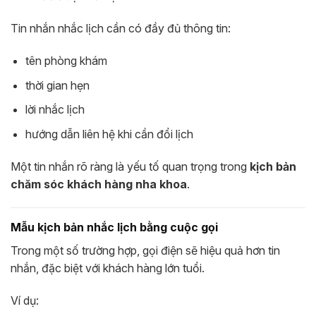
Tin nhắn nhắc lịch cần có đầy đủ thông tin:
tên phòng khám
thời gian hẹn
lời nhắc lịch
hướng dẫn liên hệ khi cần đổi lịch
Một tin nhắn rõ ràng là yếu tố quan trọng trong
kịch bản
chăm sóc khách hàng nha khoa
.
Mẫu kịch bản nhắc lịch bằng cuộc gọi
Trong một số trường hợp, gọi điện sẽ hiệu quả hơn tin
nhắn, đặc biệt với khách hàng lớn tuổi.
Ví dụ: