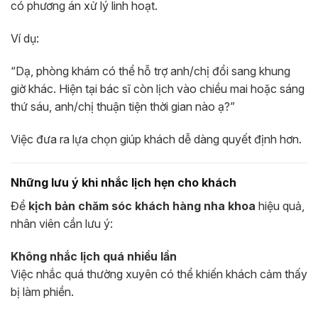
có phương án xử lý linh hoạt.
Ví dụ:
“Dạ, phòng khám có thể hỗ trợ anh/chị đổi sang khung
giờ khác. Hiện tại bác sĩ còn lịch vào chiều mai hoặc sáng
thứ sáu, anh/chị thuận tiện thời gian nào ạ?”
Việc đưa ra lựa chọn giúp khách dễ dàng quyết định hơn.
Những lưu ý khi nhắc lịch hẹn cho khách
Để
kịch bản chăm sóc khách hàng nha khoa
hiệu quả,
nhân viên cần lưu ý:
Không nhắc lịch quá nhiều lần
Việc nhắc quá thường xuyên có thể khiến khách cảm thấy
bị làm phiền.