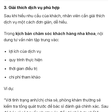
3. Giải thích dịch vụ phù hợp
Sau khi hiểu nhu cầu của khách, nhân viên cần giải thích
dịch vụ một cách đơn giản, dễ hiểu.
Trong
kịch bản chăm sóc khách hàng nha khoa
, nội
dung tư vấn nên tập trung vào:
lợi ích của dịch vụ
quy trình thực hiện
thời gian điều trị
chi phí tham khảo
Ví dụ:
“Với tình trạng anh/chị chia sẻ, phòng khám thường sẽ
kiểm tra tổng quát trước để bác sĩ đánh giá chính xác. Sau