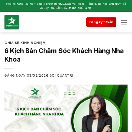
Skip
Hotline: 0868 148 168 – Email: greenstarct2023@gmail.com – Tầng 6, tòa nhà SAN NAM, số
78 Duy Tân, Cầu Giấy, thành phố Hà Nội
to
content
Đăng ký tư vấn
CHIA SẺ KINH NGHIỆM
6 Kịch Bản Chăm Sóc Khách Hàng Nha
Khoa
ĐĂNG NGÀY
03/03/2026
BỞI
QUANTRI