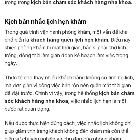
trọng trong
kịch bản chăm sóc khách hàng nha khoa
.
Kịch bản nhắc lịch hẹn khám
Trong quá trình vận hành phòng khám, một vấn đề khá
phổ biến là
khách hàng quên lịch hẹn khám
. Điều này
khiến phòng khám bị mất thời gian, bác sĩ phải chờ lịch
trống, đồng thời làm gián đoạn kế hoạch làm việc trong
ngày.
Thực tế cho thấy nhiều khách hàng không cố tình bỏ lịch,
mà đơn giản vì công việc bận rộn nên quên mất thời gian
đã đặt trước. Chính vì vậy, trong hệ thống
kịch bản chăm
sóc khách hàng nha khoa
, việc nhắc lịch hẹn là một
bước rất quan trọng.
Nếu được thực hiện đúng cách, việc nhắc lịch không chỉ
giúp giảm tình trạng khách không đến khám mà còn thể
hiện sự chuyên nghiệp và chu đáo của phòng khám.