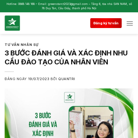
Skip
Hotline: 0868 148 168 – Email: greenstarct2023@gmail.com – Tầng 6, tòa nhà SAN NAM, số
78 Duy Tân, Cầu Giấy, thành phố Hà Nội
to
content
Đăng ký tư vấn
TƯ VẤN NHÂN SỰ
3 BƯỚC ĐÁNH GIÁ VÀ XÁC ĐỊNH NHU
CẦU ĐÀO TẠO CỦA NHÂN VIÊN
ĐĂNG NGÀY
19/07/2023
BỞI
QUANTRI