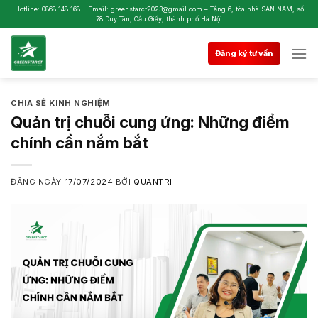
Skip
Hotline: 0868 148 168 – Email: greenstarct2023@gmail.com – Tầng 6, tòa nhà SAN NAM, số
78 Duy Tân, Cầu Giấy, thành phố Hà Nội
to
content
Đăng ký tư vấn
CHIA SẺ KINH NGHIỆM
Quản trị chuỗi cung ứng: Những điểm
chính cần nắm bắt
ĐĂNG NGÀY
17/07/2024
BỞI
QUANTRI