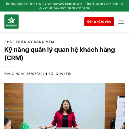
Skip
Hotline: 0868 148 168 – Email: greenstarct2023@gmail.com – Tầng 6, tòa nhà SAN NAM, số
78 Duy Tân, Cầu Giấy, thành phố Hà Nội
to
content
Đăng ký tư vấn
PHÁT TRIỂN KỸ NĂNG MỀM
Kỹ năng quản lý quan hệ khách hàng
(CRM)
ĐĂNG NGÀY
28/05/2024
BỞI
QUANTRI