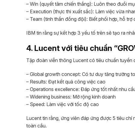
– Win (quyết tâm chiến thắng): Luôn theo đuổi mụ
– Execution (thực thi xuất sắc): Làm việc vừa nha
– Team (tinh thần đồng đội): Biết phối hợp, hỗ trợ
IBM tin rằng sự kết hợp 3 yếu tố trên sẽ tạo ra nhâ
4. Lucent với tiêu chuẩn “GR
Tập đoàn viễn thông Lucent có tiêu chuẩn tuyển
– Global growth concept: Có tư duy tăng trưởng t
– Results: Đạt kết quả công việc cao
– Operations excellence: Đáp ứng tốt nhất nhu cầ
– Widening business: Mở rộng kinh doanh
– Speed: Làm việc với tốc độ cao
Lucent tin rằng, ứng viên đáp ứng được 5 tiêu chí
toàn cầu.