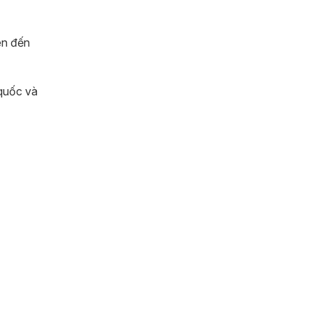
ên đến
 quốc và