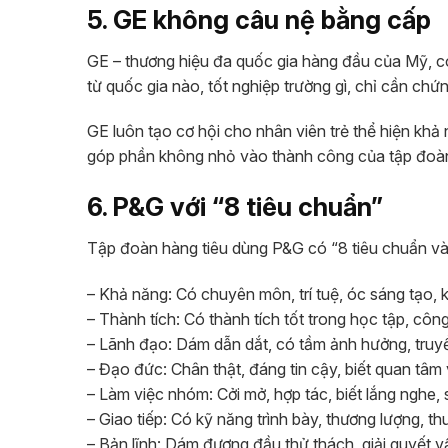
5. GE không câu nệ bằng cấp
GE – thương hiệu đa quốc gia hàng đầu của Mỹ, c
từ quốc gia nào, tốt nghiệp trường gì, chỉ cần chứ
GE luôn tạo cơ hội cho nhân viên trẻ thể hiện kh
góp phần không nhỏ vào thành công của tập đoà
6. P&G với “8 tiêu chuẩn”
Tập đoàn hàng tiêu dùng P&G có “8 tiêu chuẩn vàn
– Khả năng: Có chuyên môn, trí tuệ, óc sáng tạo, k
– Thành tích: Có thành tích tốt trong học tập, cô
– Lãnh đạo: Dám dẫn dắt, có tầm ảnh hưởng, tru
– Đạo đức: Chân thật, đáng tin cậy, biết quan tâm 
– Làm việc nhóm: Cởi mở, hợp tác, biết lắng nghe, 
– Giao tiếp: Có kỹ năng trình bày, thương lượng, th
– Bản lĩnh: Dám đương đầu thử thách, giải quyết v