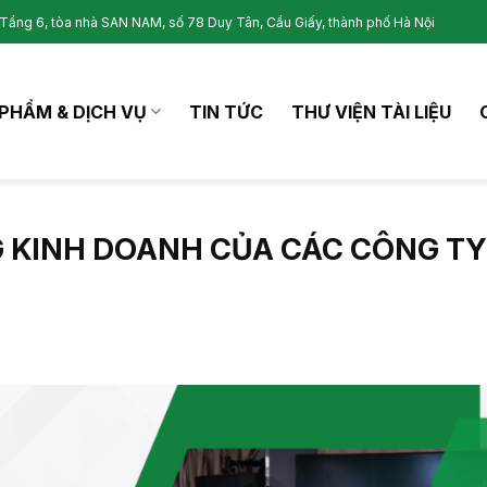
Tầng 6, tòa nhà SAN NAM, số 78 Duy Tân, Cầu Giấy, thành phố Hà Nội
PHẨM & DỊCH VỤ
TIN TỨC
THƯ VIỆN TÀI LIỆU
 KINH DOANH CỦA CÁC CÔNG TY