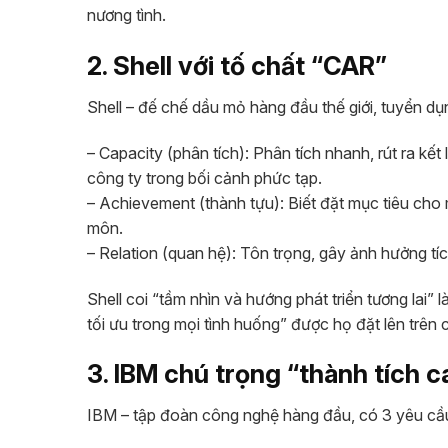
nương tình.
2. Shell với tố chất “CAR”
Shell – đế chế dầu mỏ hàng đầu thế giới, tuyển d
– Capacity (phân tích): Phân tích nhanh, rút ra kế
công ty trong bối cảnh phức tạp.
– Achievement (thành tựu): Biết đặt mục tiêu cho 
môn.
– Relation (quan hệ): Tôn trọng, gây ảnh hưởng tí
Shell coi “tầm nhìn và hướng phát triển tương lai” 
tối ưu trong mọi tình huống” được họ đặt lên trên
3. IBM chú trọng “thành tích c
IBM – tập đoàn công nghệ hàng đầu, có 3 yêu cầu