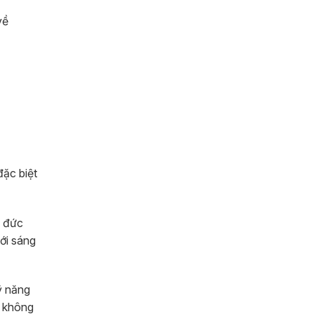
về
đặc biệt
4 đức
ới sáng
ỹ năng
ỏ không