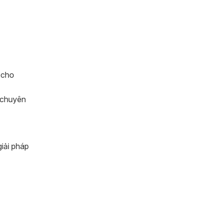
u cho
i chuyên
giải pháp