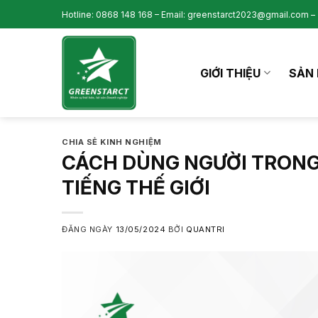
Skip
Hotline: 0868 148 168 – Email: greenstarct2023@gmail.com – 
to
content
GIỚI THIỆU
SẢN 
CHIA SẺ KINH NGHIỆM
CÁCH DÙNG NGƯỜI TRONG
TIẾNG THẾ GIỚI
ĐĂNG NGÀY
13/05/2024
BỞI
QUANTRI