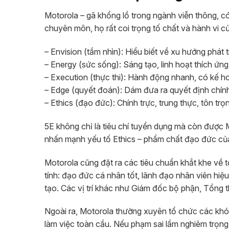
Motorola – gã khổng lồ trong ngành viễn thông, có
chuyên môn, họ rất coi trọng tố chất và hành vi c
– Envision (tầm nhìn): Hiểu biết về xu hướng phát 
– Energy (sức sống): Sáng tạo, linh hoạt thích ứn
– Execution (thực thi): Hành động nhanh, có kế ho
– Edge (quyết đoán): Dám đưa ra quyết định chính 
– Ethics (đạo đức): Chính trực, trung thực, tôn trọ
5E không chỉ là tiêu chí tuyển dụng mà còn được 
nhấn mạnh yếu tố Ethics – phẩm chất đạo đức của
Motorola cũng đặt ra các tiêu chuẩn khắt khe về t
tính: đạo đức cá nhân tốt, lãnh đạo nhân viên hiệ
tạo. Các vị trí khác như Giám đốc bộ phận, Tổng t
Ngoài ra, Motorola thường xuyên tổ chức các khó
làm việc toàn cầu. Nếu phạm sai lầm nghiêm trọng 