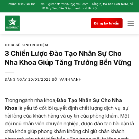
Skip
Hotline: 0868 148 168 – Email: greenstarct2023@gmail.com – Tầng 6, tòa nhà SAN NAM, số
78 Duy Tân, Cầu Giấy, thành phố Hà Nội
to
content
Đăng ký tư vấn
CHIA SẺ KINH NGHIỆM
3 Chiến Lược Đào Tạo Nhân Sự Cho
Nha Khoa Giúp Tăng Trưởng Bền Vững
ĐĂNG NGÀY
20/03/2025
BỞI
VANH VANH
Trong ngành nha khoa,
Đào Tạo Nhân Sự Cho Nha
Khoa
là yếu tố cốt lõi quyết định chất lượng dịch vụ, sự
hài lòng của khách hàng và uy tín của phòng khám. Một
đội ngũ nhân viên chuyên nghiệp, được đào tạo bài bản là
chìa khóa giúp phòng khám không chỉ giữ chân khách
hàng mà còn phát triển bền vững trong môi trường cạnh