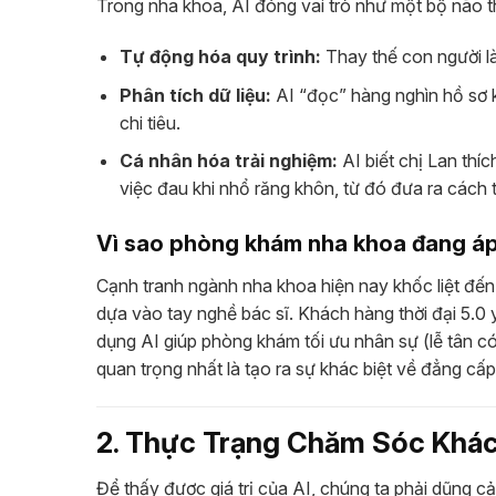
Trong nha khoa, AI đóng vai trò như một bộ não 
Tự động hóa quy trình:
Thay thế con người là
Phân tích dữ liệu:
AI “đọc” hàng nghìn hồ sơ k
chi tiêu.
Cá nhân hóa trải nghiệm:
AI biết chị Lan thí
việc đau khi nhổ răng khôn, từ đó đưa ra cách t
Vì sao phòng khám nha khoa đang áp
Cạnh tranh ngành nha khoa hiện nay khốc liệt đến
dựa vào tay nghề bác sĩ. Khách hàng thời đại 5.0 
dụng AI giúp phòng khám tối ưu nhân sự (lễ tân có
quan trọng nhất là tạo ra sự khác biệt về đẳng cấp
2. Thực Trạng Chăm Sóc Khác
Để thấy được giá trị của AI, chúng ta phải dũng