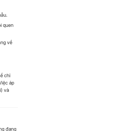
hẫu.
ói quen
ắng về
ể chỉ
Việc áp
i) và
ống đang