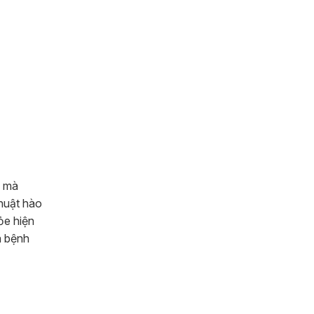
ụ mà
thuật hào
ỏe hiện
à bệnh