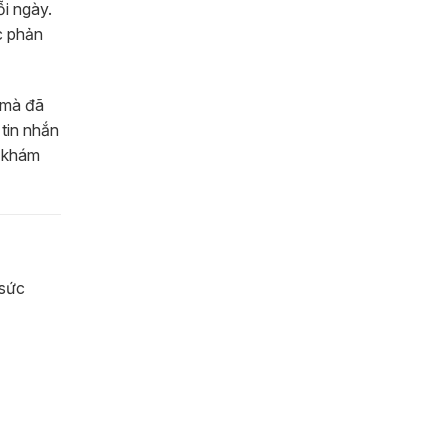
i ngày.
c phản
, mà đã
 tin nhắn
i khám
 sức