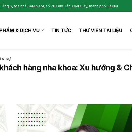
Tầng 6, tòa nhà SAN NAM, số 78 Duy Tân, Cầu Giấy, thành phố Hà Nội
PHẨM & DỊCH VỤ
TIN TỨC
THƯ VIỆN TÀI LIỆU
ÂN SỰ
khách hàng nha khoa: Xu hướng & C