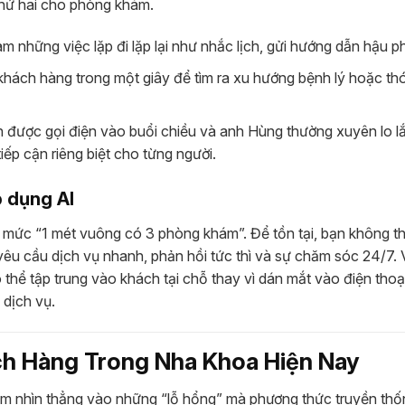
thứ hai cho phòng khám.
m những việc lặp đi lặp lại như nhắc lịch, gửi hướng dẫn hậu p
hách hàng trong một giây để tìm ra xu hướng bệnh lý hoặc th
ch được gọi điện vào buổi chiều và anh Hùng thường xuyên lo l
iếp cận riêng biệt cho từng người.
 dụng AI
 mức “1 mét vuông có 3 phòng khám”. Để tồn tại, bạn không th
yêu cầu dịch vụ nhanh, phản hồi tức thì và sự chăm sóc 24/7. 
 thể tập trung vào khách tại chỗ thay vì dán mắt vào điện thoạ
 dịch vụ.
h Hàng Trong Nha Khoa Hiện Nay
 cảm nhìn thẳng vào những “lỗ hổng” mà phương thức truyền th