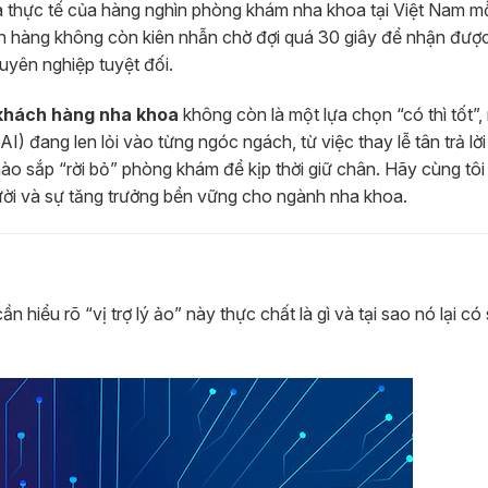
à thực tế của hàng nghìn phòng khám nha khoa tại Việt Nam mỗ
h hàng không còn kiên nhẫn chờ đợi quá 30 giây để nhận đượ
yên nghiệp tuyệt đối.
 khách hàng nha khoa
không còn là một lựa chọn “có thì tốt”
AI) đang len lỏi vào từng ngóc ngách, từ việc thay lễ tân trả lời
ào sắp “rời bỏ” phòng khám để kịp thời giữ chân. Hãy cùng tô
ười và sự tăng trưởng bền vững cho ngành nha khoa.
ần hiểu rõ “vị trợ lý ảo” này thực chất là gì và tại sao nó lại có