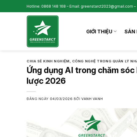
Skip
Hotline: 0868 148 168 – Email: greenstarct2023@gmail.com – 
to
content
GIỚI THIỆU
SẢN 
CHIA SẺ KINH NGHIỆM
,
CÔNG NGHỆ TRONG QUẢN LÝ NH
Ứng dụng AI trong chăm sóc 
lược 2026
ĐĂNG NGÀY
04/03/2026
BỞI
VANH VANH