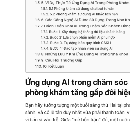
5. Ví Dụ Thực Tế Ứng Dụng AI Trong Phòng Khá
5.1 Phòng khám sử dụng chatbot tư vấn
5.2 Phòng khám sử dụng AI nhắc lịch hẹn
6. Các Công Nghệ AI Được Sử Dụng Trong Nha K
7. Cách Triển Khai AI Trong Chăm Sóc Khách Hà
Bước 1: Xây dựng hệ thống dữ liệu khách hàng
Bước 2: Lựa chọn phần mềm AI phù hợp
Bước 3: Tự động hóa quy trình CSKH
Bước 4: Đào tạo nhân viên sử dụng AI
8. Những Lưu Ý Khi Ứng Dụng AI Trong Nha Khoa
9. Câu Hỏi Thường Gặp
10. Kết Luận
Ứng dụng AI trong chăm sóc 
phòng khám tăng gấp đôi hi
Bạn hãy tưởng tượng một buổi sáng thứ Hai tại ph
sảnh, và cô lễ tân duy nhất vừa phải thanh toán, vừ
vì bác sĩ vào trễ. Giữa “mê hồn trận” đó, một cuộc g