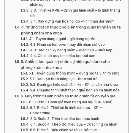
nhân sự
3.3. Thiết kế KPIs – đánh giá hiệu suất – lộ trình thăng
tiến
3.4. Xây dựng văn hóa nội bộ – tinh thần đội nhóm
4. Những thách thức phổ biến trong quản trị nhân sự tại
phòng khám nha khoa
4.1. Tuyển đúng người – giữ đúng người
4.2. Nhân sự turnover (thay đổi nhân sự) cao
4.3. Rào cản kỹ năng mềm – giao tiếp – phối hợp
4.4. Chưa có quy trình đào tạo bài bản
5. Chiến lược quản trị nhân sự hiệu quả dành cho
phòng khám nha khoa
5.1. Tuyển dụng thông minh – dùng mô tả vị trí rõ ràng
5.2. Đào tạo theo năng lực – theo vai trò
5.3. Đánh giá hiệu suất định kỳ – KPI chuẩn nha khoa
5.4. Chương trình phát triển nghề nghiệp cá nhân hóa
6. Quy trình tư vấn nhân sự thực chiến từ chuyên gia
6.1. Bước 1: Đánh giá hiện trạng đội ngũ (HR Audit)
6.2. Bước 2: Thiết kế lộ trình đào tạo – KPI –
Onboarding
6.3. Bước 3: Triển khai đào tạo thực hành
6.4. Bước 4: Theo dõi hiệu quả – Coaching cá nhân
6.5. Bước 5: Điều chỉnh và tối ưu liên tục