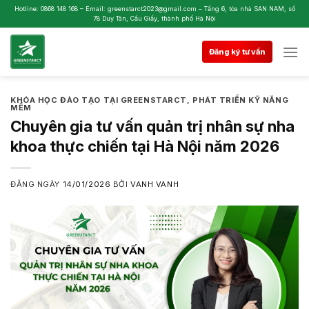
Skip
Hotline: 0868 148 168 – Email: greenstarct2023@gmail.com – Tầng 6, tòa nhà SAN NAM, số
78 Duy Tân, Cầu Giấy, thành phố Hà Nội
to
content
Đăng ký tư vấn
KHÓA HỌC ĐÀO TẠO TẠI GREENSTARCT
,
PHÁT TRIỂN KỸ NĂNG
MỀM
Chuyên gia tư vấn quản trị nhân sự nha
khoa thực chiến tại Hà Nội năm 2026
ĐĂNG NGÀY
14/01/2026
BỞI
VANH VANH