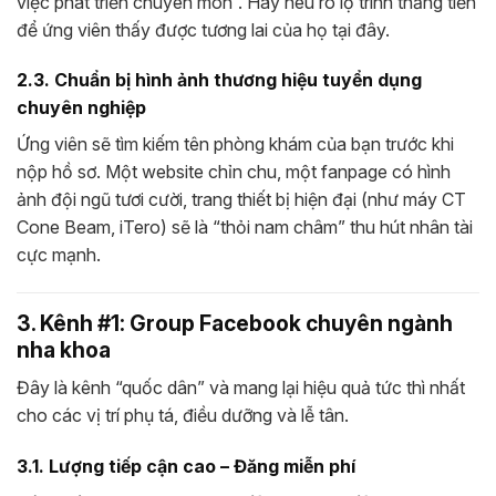
việc phát triển chuyên môn”. Hãy nêu rõ lộ trình thăng tiến
để ứng viên thấy được tương lai của họ tại đây.
2.3. Chuẩn bị hình ảnh thương hiệu tuyển dụng
chuyên nghiệp
Ứng viên sẽ tìm kiếm tên phòng khám của bạn trước khi
nộp hồ sơ. Một website chỉn chu, một fanpage có hình
ảnh đội ngũ tươi cười, trang thiết bị hiện đại (như máy CT
Cone Beam, iTero) sẽ là “thỏi nam châm” thu hút nhân tài
cực mạnh.
3. Kênh #1: Group Facebook chuyên ngành
nha khoa
Đây là kênh “quốc dân” và mang lại hiệu quả tức thì nhất
cho các vị trí phụ tá, điều dưỡng và lễ tân.
3.1. Lượng tiếp cận cao – Đăng miễn phí