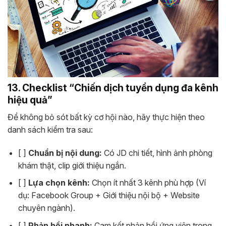
13. Checklist “Chiến dịch tuyển dụng đa kênh
hiệu quả”
Để không bỏ sót bất kỳ cơ hội nào, hãy thực hiện theo
danh sách kiểm tra sau:
[ ]
Chuẩn bị nội dung:
Có JD chi tiết, hình ảnh phòng
khám thật, clip giới thiệu ngắn.
[ ]
Lựa chọn kênh:
Chọn ít nhất 3 kênh phù hợp (Ví
dụ: Facebook Group + Giới thiệu nội bộ + Website
chuyên ngành).
[ ]
Phản hồi nhanh:
Cam kết phản hồi ứng viên trong