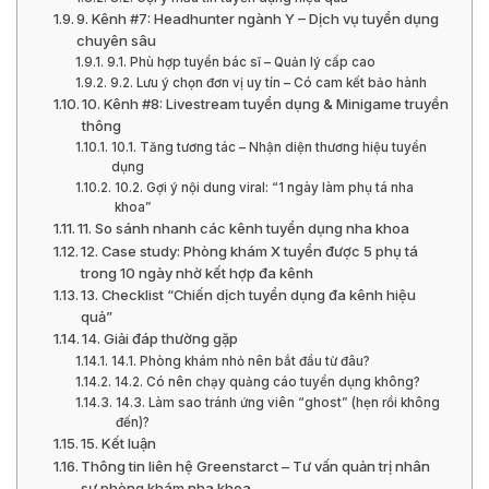
9. Kênh #7: Headhunter ngành Y – Dịch vụ tuyển dụng
chuyên sâu
9.1. Phù hợp tuyển bác sĩ – Quản lý cấp cao
9.2. Lưu ý chọn đơn vị uy tín – Có cam kết bảo hành
10. Kênh #8: Livestream tuyển dụng & Minigame truyền
thông
10.1. Tăng tương tác – Nhận diện thương hiệu tuyển
dụng
10.2. Gợi ý nội dung viral: “1 ngày làm phụ tá nha
khoa”
11. So sánh nhanh các kênh tuyển dụng nha khoa
12. Case study: Phòng khám X tuyển được 5 phụ tá
trong 10 ngày nhờ kết hợp đa kênh
13. Checklist “Chiến dịch tuyển dụng đa kênh hiệu
quả”
14. Giải đáp thường gặp
14.1. Phòng khám nhỏ nên bắt đầu từ đâu?
14.2. Có nên chạy quảng cáo tuyển dụng không?
14.3. Làm sao tránh ứng viên “ghost” (hẹn rồi không
đến)?
15. Kết luận
Thông tin liên hệ Greenstarct – Tư vấn quản trị nhân
sự phòng khám nha khoa.