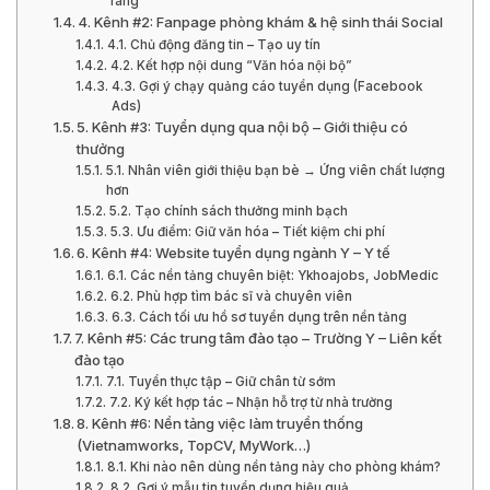
ràng
4. Kênh #2: Fanpage phòng khám & hệ sinh thái Social
4.1. Chủ động đăng tin – Tạo uy tín
4.2. Kết hợp nội dung “Văn hóa nội bộ”
4.3. Gợi ý chạy quảng cáo tuyển dụng (Facebook
Ads)
5. Kênh #3: Tuyển dụng qua nội bộ – Giới thiệu có
thưởng
5.1. Nhân viên giới thiệu bạn bè → Ứng viên chất lượng
hơn
5.2. Tạo chính sách thưởng minh bạch
5.3. Ưu điểm: Giữ văn hóa – Tiết kiệm chi phí
6. Kênh #4: Website tuyển dụng ngành Y – Y tế
6.1. Các nền tảng chuyên biệt: Ykhoajobs, JobMedic
6.2. Phù hợp tìm bác sĩ và chuyên viên
6.3. Cách tối ưu hồ sơ tuyển dụng trên nền tảng
7. Kênh #5: Các trung tâm đào tạo – Trường Y – Liên kết
đào tạo
7.1. Tuyển thực tập – Giữ chân từ sớm
7.2. Ký kết hợp tác – Nhận hỗ trợ từ nhà trường
8. Kênh #6: Nền tảng việc làm truyền thống
(Vietnamworks, TopCV, MyWork…)
8.1. Khi nào nên dùng nền tảng này cho phòng khám?
8.2. Gợi ý mẫu tin tuyển dụng hiệu quả