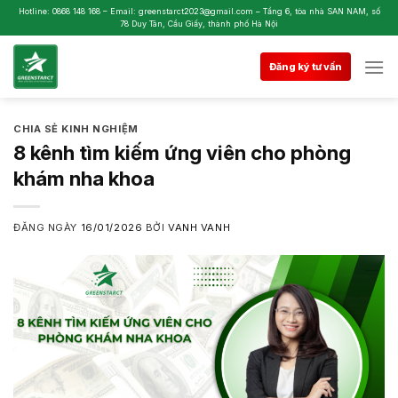
Skip
Hotline: 0868 148 168 – Email: greenstarct2023@gmail.com – Tầng 6, tòa nhà SAN NAM, số
78 Duy Tân, Cầu Giấy, thành phố Hà Nội
to
content
Đăng ký tư vấn
CHIA SẺ KINH NGHIỆM
8 kênh tìm kiếm ứng viên cho phòng
khám nha khoa
ĐĂNG NGÀY
16/01/2026
BỞI
VANH VANH