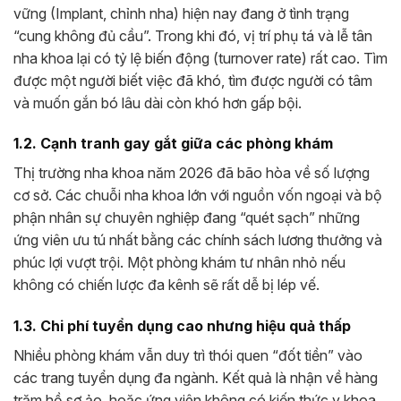
vững (Implant, chỉnh nha) hiện nay đang ở tình trạng
“cung không đủ cầu”. Trong khi đó, vị trí phụ tá và lễ tân
nha khoa lại có tỷ lệ biến động (turnover rate) rất cao. Tìm
được một người biết việc đã khó, tìm được người có tâm
và muốn gắn bó lâu dài còn khó hơn gấp bội.
1.2. Cạnh tranh gay gắt giữa các phòng khám
Thị trường nha khoa năm 2026 đã bão hòa về số lượng
cơ sở. Các chuỗi nha khoa lớn với nguồn vốn ngoại và bộ
phận nhân sự chuyên nghiệp đang “quét sạch” những
ứng viên ưu tú nhất bằng các chính sách lương thưởng và
phúc lợi vượt trội. Một phòng khám tư nhân nhỏ nếu
không có chiến lược đa kênh sẽ rất dễ bị lép vế.
1.3. Chi phí tuyển dụng cao nhưng hiệu quả thấp
Nhiều phòng khám vẫn duy trì thói quen “đốt tiền” vào
các trang tuyển dụng đa ngành. Kết quả là nhận về hàng
trăm hồ sơ ảo, hoặc ứng viên không có kiến thức y khoa