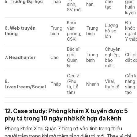
5. Trường Đại học
Thấp
đào
gian
sinh,
hạn
tạo
huấn
SV mới
luyện
Khối
Độ
Lượng
6. Web truyền
Trung
văn
Trung
khớp
hồ sơ
thống
bình
phòng,
bình
ngàn
lớn
CSKH
Y thấ
Bác sĩ
Chuyên
giỏi,
Trung
nghiệp,
Chi ph
7. Headhunter
Cao
Quản
bình
bảo
đắt đ
lý
mật
Gen Z
Cần k
8.
(Phụ
Viral,
năng
Thấp
Nhanh
Livestream/Social
tá, Lễ
thực tế
sáng
tân)
tạo
12. Case study: Phòng khám X tuyển được 5
phụ tá trong 10 ngày nhờ kết hợp đa kênh
Phòng khám X tại Quận 7 từng rơi vào tình trạng thiếu
người trầm trọng khi mở thêm tầng điều trị mới. Thay vì chỉ