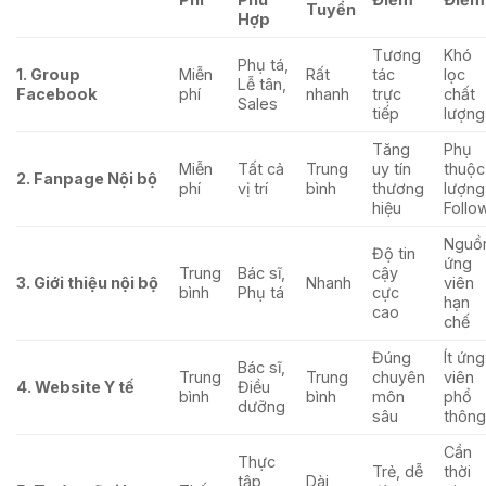
Tuyển
Hợp
Tương
Khó
Phụ tá,
1. Group
Miễn
Rất
tác
lọc
Lễ tân,
Facebook
phí
nhanh
trực
chất
Sales
tiếp
lượng
Tăng
Phụ
Miễn
Tất cả
Trung
uy tín
thuộc
2. Fanpage Nội bộ
phí
vị trí
bình
thương
lượng
hiệu
Follo
Nguồ
Độ tin
ứng
Trung
Bác sĩ,
cậy
3. Giới thiệu nội bộ
Nhanh
viên
bình
Phụ tá
cực
hạn
cao
chế
Đúng
Ít ứng
Bác sĩ,
Trung
Trung
chuyên
viên
4. Website Y tế
Điều
bình
bình
môn
phổ
dưỡng
sâu
thôn
Cần
Thực
Trẻ, dễ
thời
tập
Dài