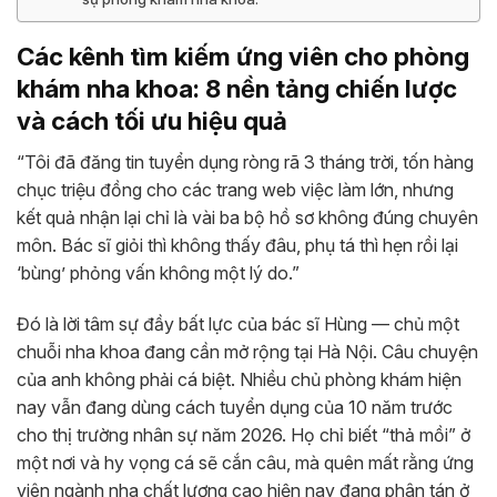
Các kênh tìm kiếm ứng viên cho phòng
khám nha khoa: 8 nền tảng chiến lược
và cách tối ưu hiệu quả
“Tôi đã đăng tin tuyển dụng ròng rã 3 tháng trời, tốn hàng
chục triệu đồng cho các trang web việc làm lớn, nhưng
kết quả nhận lại chỉ là vài ba bộ hồ sơ không đúng chuyên
môn. Bác sĩ giỏi thì không thấy đâu, phụ tá thì hẹn rồi lại
‘bùng’ phỏng vấn không một lý do.”
Đó là lời tâm sự đầy bất lực của bác sĩ Hùng — chủ một
chuỗi nha khoa đang cần mở rộng tại Hà Nội. Câu chuyện
của anh không phải cá biệt. Nhiều chủ phòng khám hiện
nay vẫn đang dùng cách tuyển dụng của 10 năm trước
cho thị trường nhân sự năm 2026. Họ chỉ biết “thả mồi” ở
một nơi và hy vọng cá sẽ cắn câu, mà quên mất rằng ứng
viên ngành nha chất lượng cao hiện nay đang phân tán ở