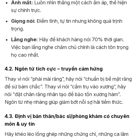
Ánh mắt:
Luôn nhìn thẳng một cách ấm áp, thể hiện
sự chính trực.
Giọng nói:
Điềm tĩnh, tự tin nhưng không quá trịnh
trọng.
Lắng nghe:
Hãy để khách hàng nói 70% thời gian.
Việc bạn lắng nghe chăm chú chính là cách tôn trọng
họ cao nhất.
4.2. Ngôn từ tích cực – truyền cảm hứng
Thay vì nói “phải mài răng”, hãy nói “chuẩn bị bề mặt răng
để sứ bám chắc”. Thay vì nói “cắm trụ vào xương”, hãy
nói “đặt chân răng nhân tạo để bảo tồn xương hàm”.
Ngôn từ nhẹ nhàng giúp giảm bớt nỗi sợ hãi tiềm thức.
4.3. Định vị bản thân/bác sĩ/phòng khám có chuyên
môn & uy tín
Hãy khéo léo lồng ghép những chứng chỉ, những ca lâm