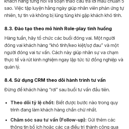
khách hàng từng hỏi và soạn thảo câu trả lời mẫu chuẩn 5
sao. Việc tập luyện hằng ngày giúp nhân viên phản ứng tự
nhiên, tự tin và không bị lúng túng khi gặp khách khó tính.
8.3. Đào tạo theo mô hình Role-play tình huống
Hàng tuần, hãy tổ chức các buổi đóng vai. Một người
đóng vai khách hàng “khó tính/keo kiệt/sợ đau” và một
người đóng vai tư vấn. Cách này giúp nhân sự va chạm
thực tế và rút kinh nghiệm ngay lập tức từ đồng nghiệp và
quản lý.
8.4. Sử dụng CRM theo dõi hành trình tư vấn
Đừng để khách hàng “rơi” sau buổi tư vấn đầu tiên.
Theo dõi tỷ lệ chốt:
Biết được bước nào trong quy
trình đang làm khách hàng chần chừ nhất.
Chăm sóc sau tư vấn (Follow-up):
Gửi thêm các
thông tin bổ ích hoặc các ca điều trị thành công qua