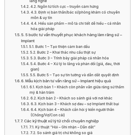
lắng nghe
4.2. Ngôn từ tích cực – truyền cảm hứng
4.3. Định vị bản thân/bác sĩ/phòng khám có chuyên
môn & uy tín
4.4. Hiểu sản phẩm – mô tả chi tiết dễ hiểu – cá nhân
hóa giải pháp
5. 5 bước tư vấn thuyết phục khách hàng làm răng sứ –
Implant
5.1. Bước 1 – Tạo thiện cảm ban đầu
5.2. Bước 2 – Khai thác nhu cầu thật sự
5.3. Bước 3 – Trình bày giải pháp cá nhân hóa
5.4. Bước 4 – Xử lý lo lắng và phản đối (giá, đau, thời
gian)
5.5. Bước 5 – Tạo sự tin tưởng và dẫn dắt quyết định
6. Mẫu kịch bản tư vấn răng sứ – Implant hiệu quả
6.1. Kịch bản 1 – Khách còn phân vân giữa răng sứ thẩm
mỹ & hàn trám
6.2. Kịch bản 2 – Khách so sánh giá với nơi khác
6.3. Kịch bản 3 – Khách sợ đau – sợ Implant thất bại
6.4. Kịch bản 4 – Khách cần hỏi ý kiến người thân
(Chồng/Vợ/Con cái)
7. Các kỹ thuật xử lý từ chối chuyên nghiệp
7.1. Kỹ thuật “Hỏi – Ghi nhận – Dẫn dắt”
7.2. So sánh giá trị chứ không so giá