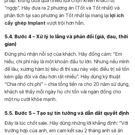
pháp. Đừng đưa quá nhiều lựa chọn khiến khách bị
“ngợp”. Hãy đưa ra 2 phương án (Tốt và Tốt nhất) và
phân tích tại sao phương án Tốt nhất lại mang lại
lợi ích
cấy ghép Implant
vượt trội hơn hẳn.
5.4. Bước 4 – Xử lý lo lắng và phản đối (giá, đau, thời
gian)
Đừng phủ nhận nỗi sợ của khách. Hãy đồng cảm: “Em
hiểu, chi phí này là một khoản đầu tư lớn. Nhưng nếu mình
để lâu, xương hàm bị tiêu đi thì sau này việc điều trị sẽ tốn
kém gấp đôi và đau hơn rất nhiều”. Hãy dùng kỹ thuật
“Chia nhỏ chi phí” – chia tổng tiền ra cho 20 năm sử dụng,
khách sẽ thấy mỗi ngày họ chỉ tốn vài ngàn đồng cho
một nụ cười khỏe mạnh.
5.5. Bước 5 – Tạo sự tin tưởng và dẫn dắt quyết định
Đây là lúc chốt sale. Hãy dùng những lời khẳng định: “Với
trường hợp của anh, em cam kết sau 2 tháng anh sẽ ăn