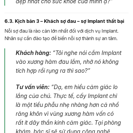
đẹp nhất cho sức khỏe của mình ạ?”
6.3. Kịch bản 3 – Khách sợ đau – sợ Implant thất bại
Nỗi sợ đau là rào cản lớn nhất đối với dịch vụ Implant.
Nhân sự cần đào tạo để biến nỗi sợ thành sự an tâm.
Khách hàng:
“Tôi nghe nói cắm Implant
vào xương hàm đau lắm, nhỡ nó không
tích hợp rồi rụng ra thì sao?”
Tư vấn viên:
“Dạ, em hiểu cảm giác lo
lắng của chú. Thực tế, cấy Implant chỉ
là một tiểu phẫu nhẹ nhàng hơn cả nhổ
răng khôn vì vùng xương hàm vốn có
rất ít dây thần kinh cảm giác. Tại phòng
khám, bác sĩ sẽ sử dụng công nghệ