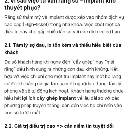
2. Vì sao việc tư vấn răng sứ – Implant khó
thuyết phục?
Răng sứ thẩm mỹ và Implant được xếp vào nhóm dịch vụ
cao cấp (High-ticket) trong nha khoa. Việc chốt một ca
điều trị này khó gấp nhiều lần so với các dịch vụ cơ bản.
2.1. Tâm lý sợ đau, lo tốn kém và thiếu hiểu biết của
khách
Đa số khách hàng khi nghe đến “cấy ghép” hay “mài
răng” đều hình dung ra những cơn đau kinh khủng. Kết
hợp với việc chi phí cho một trụ Implant hay một bộ răng
sứ đôi khi bằng cả gia tài của một người lao động, tâm lý
phòng vệ sẽ tự động kích hoạt. Khách hàng thường chưa
hiểu hết
lợi ích cấy ghép Implant
về lâu dài so với các
phương pháp truyền thống, dẫn đến việc họ chỉ nhìn vào
con số trước mắt.
2.2. Giá trị điều trị cao => cần niềm tin tuyệt đối