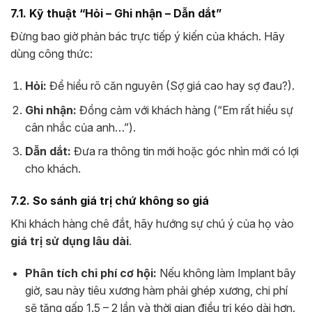
7.1. Kỹ thuật “Hỏi – Ghi nhận – Dẫn dắt”
Đừng bao giờ phản bác trực tiếp ý kiến của khách. Hãy
dùng công thức:
Hỏi:
Để hiểu rõ căn nguyên (Sợ giá cao hay sợ đau?).
Ghi nhận:
Đồng cảm với khách hàng (“Em rất hiểu sự
cân nhắc của anh…”).
Dẫn dắt:
Đưa ra thông tin mới hoặc góc nhìn mới có lợi
cho khách.
7.2. So sánh giá trị chứ không so giá
Khi khách hàng chê đắt, hãy hướng sự chú ý của họ vào
giá trị sử dụng lâu dài
.
Phân tích chi phí cơ hội:
Nếu không làm Implant bây
giờ, sau này tiêu xương hàm phải ghép xương, chi phí
sẽ tăng gấp 1.5 – 2 lần và thời gian điều trị kéo dài hơn.