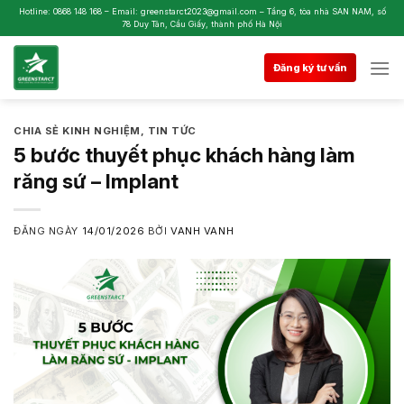
Skip
Hotline: 0868 148 168 – Email: greenstarct2023@gmail.com – Tầng 6, tòa nhà SAN NAM, số
78 Duy Tân, Cầu Giấy, thành phố Hà Nội
to
content
Đăng ký tư vấn
CHIA SẺ KINH NGHIỆM
,
TIN TỨC
5 bước thuyết phục khách hàng làm
răng sứ – Implant
ĐĂNG NGÀY
14/01/2026
BỞI
VANH VANH