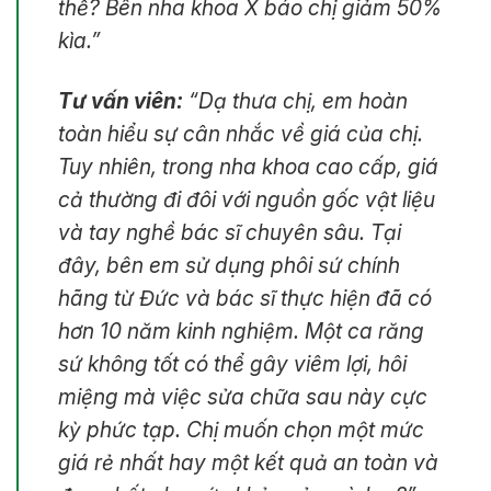
thế? Bên nha khoa X báo chị giảm 50%
kìa.”
Tư vấn viên:
“Dạ thưa chị, em hoàn
toàn hiểu sự cân nhắc về giá của chị.
Tuy nhiên, trong nha khoa cao cấp, giá
cả thường đi đôi với nguồn gốc vật liệu
và tay nghề bác sĩ chuyên sâu. Tại
đây, bên em sử dụng phôi sứ chính
hãng từ Đức và bác sĩ thực hiện đã có
hơn 10 năm kinh nghiệm. Một ca răng
sứ không tốt có thể gây viêm lợi, hôi
miệng mà việc sửa chữa sau này cực
kỳ phức tạp. Chị muốn chọn một mức
giá rẻ nhất hay một kết quả an toàn và