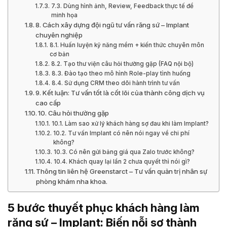
7.3. Dùng hình ảnh, Review, Feedback thực tế để
minh họa
8. Cách xây dựng đội ngũ tư vấn răng sứ – Implant
chuyên nghiệp
8.1. Huấn luyện kỹ năng mềm + kiến thức chuyên môn
cơ bản
8.2. Tạo thư viện câu hỏi thường gặp (FAQ nội bộ)
8.3. Đào tạo theo mô hình Role-play tình huống
8.4. Sử dụng CRM theo dõi hành trình tư vấn
9. Kết luận: Tư vấn tốt là cốt lõi của thành công dịch vụ
cao cấp
10. Câu hỏi thường gặp
10.1. Làm sao xử lý khách hàng sợ đau khi làm Implant?
10.2. Tư vấn Implant có nên nói ngay về chi phí
không?
10.3. Có nên gửi bảng giá qua Zalo trước không?
10.4. Khách quay lại lần 2 chưa quyết thì nói gì?
Thông tin liên hệ Greenstarct – Tư vấn quản trị nhân sự
phòng khám nha khoa.
5 bước thuyết phục khách hàng làm
răng sứ – Implant: Biến nỗi sợ thành