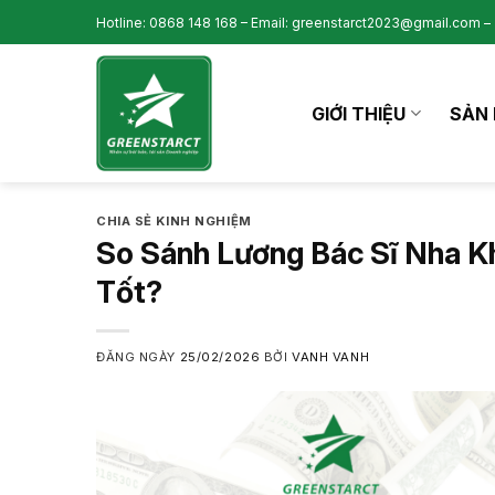
Skip
Hotline: 0868 148 168 – Email: greenstarct2023@gmail.com – 
to
content
GIỚI THIỆU
SẢN 
CHIA SẺ KINH NGHIỆM
So Sánh Lương Bác Sĩ Nha K
Tốt?
ĐĂNG NGÀY
25/02/2026
BỞI
VANH VANH