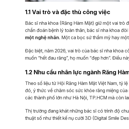
1.1 Vai trò và đặc thù công việc
Bác sĩ nha khoa (Răng Hàm Mặt) giữ một vai trò đặ
chẩn đoán bệnh lý toàn thân, bác sĩ nha khoa đòi 
một nghệ nhân
. Một ca bọc sứ thẩm mỹ hay một 
Đặc biệt, năm 2026, vai trò của bác sĩ nha khoa
muốn “hết đau răng”, họ muốn “đẹp hơn”. Điều này 
1.2 Nhu cầu nhân lực ngành Răng Hàm
Theo số liệu từ Hội Răng Hàm Mặt Việt Nam, tỷ lệ 
đó, ý thức về chăm sóc sức khỏe răng miệng của 
các thành phố lớn như Hà Nội, TP.HCM mà còn lan 
Thị trường đang khát những bác sĩ có trình độ ch
thuật số như thiết kế nụ cười 3D (Digital Smile De