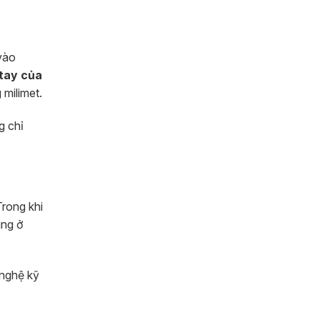
 vào
 tay của
milimet.
g chỉ
Trong khi
ung ở
 nghệ kỹ