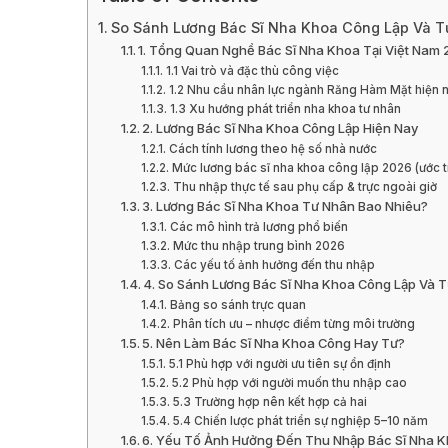
So Sánh Lương Bác Sĩ Nha Khoa Công Lập Và T
1. Tổng Quan Nghề Bác Sĩ Nha Khoa Tại Việt Nam
1.1 Vai trò và đặc thù công việc
1.2 Nhu cầu nhân lực ngành Răng Hàm Mặt hiện 
1.3 Xu hướng phát triển nha khoa tư nhân
2. Lương Bác Sĩ Nha Khoa Công Lập Hiện Nay
Cách tính lương theo hệ số nhà nước
Mức lương bác sĩ nha khoa công lập 2026 (ước t
Thu nhập thực tế sau phụ cấp & trực ngoài giờ
3. Lương Bác Sĩ Nha Khoa Tư Nhân Bao Nhiêu?
Các mô hình trả lương phổ biến
Mức thu nhập trung bình 2026
Các yếu tố ảnh hưởng đến thu nhập
4. So Sánh Lương Bác Sĩ Nha Khoa Công Lập Và T
Bảng so sánh trực quan
Phân tích ưu – nhược điểm từng môi trường
5. Nên Làm Bác Sĩ Nha Khoa Công Hay Tư?
5.1 Phù hợp với người ưu tiên sự ổn định
5.2 Phù hợp với người muốn thu nhập cao
5.3 Trường hợp nên kết hợp cả hai
5.4 Chiến lược phát triển sự nghiệp 5–10 năm
6. Yếu Tố Ảnh Hưởng Đến Thu Nhập Bác Sĩ Nha 