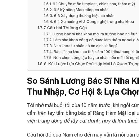
6.1 Chuyên môn (Implant, chỉnh nha, thẩm mỹ)
6.2 Kỹ năng Marketing cá nhân
6.3 Xây dựng thương hiệu cá nhân
6.4 Xu hướng AI & Công nghệ trong nha khoa
7. Câu Hỏi Thường Gặp
Lương bác sĩ nha khoa mới ra trường bao nhiêu?
Làm nha khoa công có được làm thêm ngoài giờ
Nha khoa tư nhân có ổn định không?
Bác sĩ nha khoa có thể kiếm 100 triệu/tháng kh
Nên chọn công lập hay tư nhân nếu mới tốt nghi
8. Kết Luận: Lựa Chọn Phù Hợp Mới Là Quan Trọn
So Sánh Lương Bác Sĩ Nha 
Thu Nhập, Cơ Hội & Lựa Chọ
Tôi nhớ mãi buổi tối của 10 năm trước, khi ngồi 
cầm trên tay tấm bằng bác sĩ Răng Hàm Mặt loại ư
viện trung ương để lấy cái danh, hay đi làm thu
Câu hỏi đó của Nam cho đến nay vẫn là nỗi trăn tr