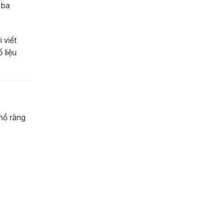
 ba
 viết
 liệu
nhổ răng