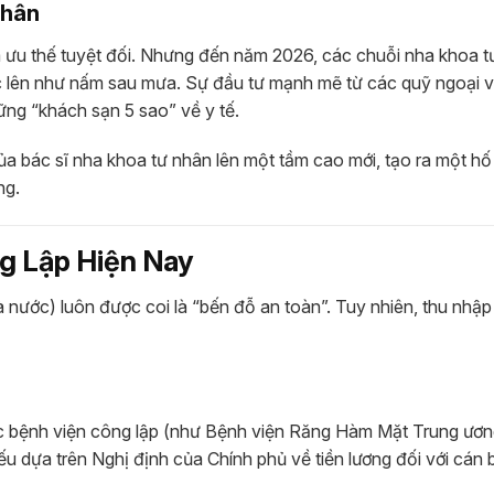
nhân
m ưu thế tuyệt đối. Nhưng đến năm 2026, các chuỗi nha khoa t
 lên như nấm sau mưa. Sự đầu tư mạnh mẽ từ các quỹ ngoại 
ng “khách sạn 5 sao” về y tế.
a bác sĩ nha khoa tư nhân lên một tầm cao mới, tạo ra một h
ng.
g Lập Hiện Nay
 nước) luôn được coi là “bến đỗ an toàn”. Tuy nhiên, thu nhập
ác bệnh viện công lập (như Bệnh viện Răng Hàm Mặt Trung ươ
u dựa trên Nghị định của Chính phủ về tiền lương đối với cán 