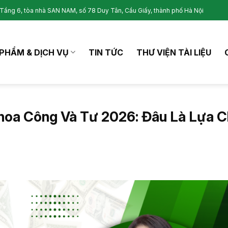
Tầng 6, tòa nhà SAN NAM, số 78 Duy Tân, Cầu Giấy, thành phố Hà Nội
PHẨM & DỊCH VỤ
TIN TỨC
THƯ VIỆN TÀI LIỆU
hoa Công Và Tư 2026: Đâu Là Lựa 