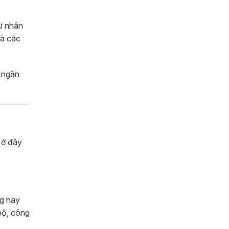
ư nhân
và các
ố ngăn
 ở đây
ng hay
bộ, công