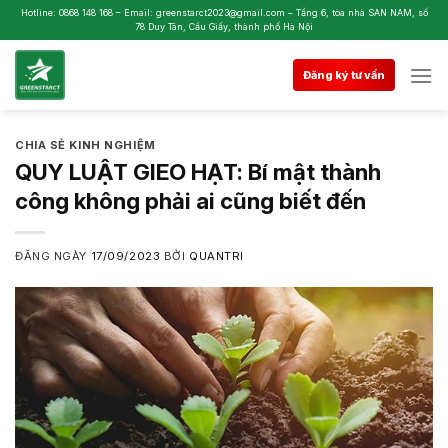
Skip
Hotline: 0868 148 168 – Email: greenstarct2023@gmail.com – Tầng 6, tòa nhà SAN NAM, số
78 Duy Tân, Cầu Giấy, thành phố Hà Nội
to
content
Đăng ký tư vấn
CHIA SẺ KINH NGHIỆM
QUY LUẬT GIEO HẠT: Bí mật thành
công không phải ai cũng biết đến
ĐĂNG NGÀY
17/09/2023
BỞI
QUANTRI