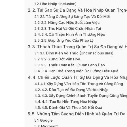
Hòa Nhập (Inclusion)
2. Tại Sao Sự Đa Dạng Và Hòa Nhập Quan Trọ
2.1. Tăng Cường Sự Sáng Tạo Và Đổi Mới
2.2. Nâng Cao Hiệu Suất Làm Việc
2.3. Thu Hút Và Giữ Chân Nhân Tài
2.4. Cải Thiện Hình Ảnh Thương Hiệu
2.5. Đáp Ứng Yêu Cầu Pháp Lý
3. Thách Thức Trong Quản Trị Sự Đa Dạng Và 
3.1. Định Kiến Vô Thức (Unconscious Bias)
3.2. Xung Đột Văn Hóa
3.3. Thiếu Cam Kết Từ Ban Lãnh Đạo
3.4. Hạn Chế Trong Việc Đo Lường Hiệu Quả
4. Chiến Lược Quản Trị Sự Đa Dạng Và Hòa Nh
4.1. Xây Dựng Văn Hóa Tôn Trọng Và Công Bằng
4.2. Đào Tạo Về Đa Dạng Và Hòa Nhập
4.3. Xây Dựng Chính Sách Tuyển Dụng Công Bằn
4.4. Tạo Ra Nền Tảng Hòa Nhập
4.5. Đánh Giá Và Theo Dõi Kết Quả
5. Những Tấm Gương Điển Hình Về Quản Trị Đa
Google
Microsoft