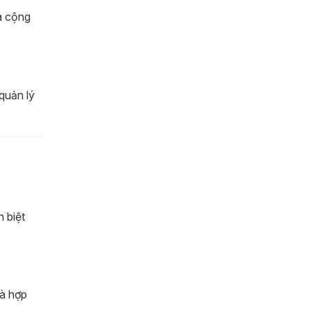
à cộng
quản lý
 biệt
và hợp