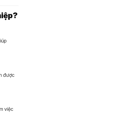
hiệp?
iúp
nh được
m việc