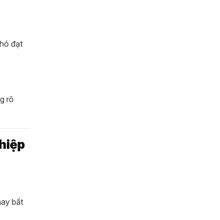
hó đạt
g rõ
hiệp
hay bất