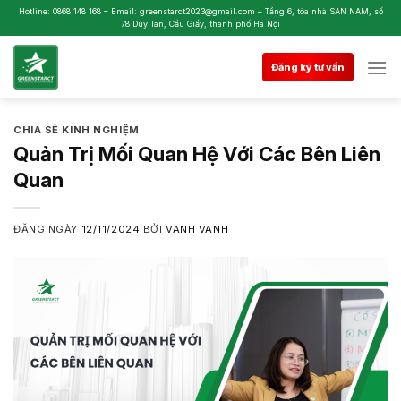
Skip
Hotline: 0868 148 168 – Email: greenstarct2023@gmail.com – Tầng 6, tòa nhà SAN NAM, số
78 Duy Tân, Cầu Giấy, thành phố Hà Nội
to
content
Đăng ký tư vấn
CHIA SẺ KINH NGHIỆM
Quản Trị Mối Quan Hệ Với Các Bên Liên
Quan
ĐĂNG NGÀY
12/11/2024
BỞI
VANH VANH