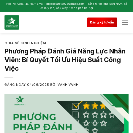
Skip
Hotline: 0868 148 168 – Email: greenstarct2023@gmail.com – Tầng 6, tòa nhà SAN NAM, số
78 Duy Tân, Cầu Giấy, thành phố Hà Nội
to
content
Đăng ký tư vấn
CHIA SẺ KINH NGHIỆM
Phương Pháp Đánh Giá Năng Lực Nhân
Viên: Bí Quyết Tối Ưu Hiệu Suất Công
Việc
ĐĂNG NGÀY
04/06/2025
BỞI
VANH VANH