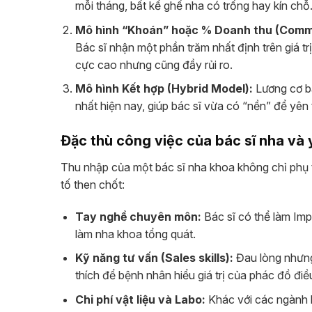
mỗi tháng, bất kể ghế nha có trống hay kín chỗ
Mô hình “Khoán” hoặc % Doanh thu (Comm
Bác sĩ nhận một phần trăm nhất định trên giá tr
cực cao nhưng cũng đầy rủi ro.
Mô hình Kết hợp (Hybrid Model):
Lương cơ b
nhất hiện nay, giúp bác sĩ vừa có “nền” để yên
Đặc thù công việc của bác sĩ nha và
Thu nhập của một bác sĩ nha khoa không chỉ phụ t
tố then chốt:
Tay nghề chuyên môn:
Bác sĩ có thể làm Impl
làm nha khoa tổng quát.
Kỹ năng tư vấn (Sales skills):
Đau lòng nhưng 
thích để bệnh nhân hiểu giá trị của phác đồ điề
Chi phí vật liệu và Labo:
Khác với các ngành k