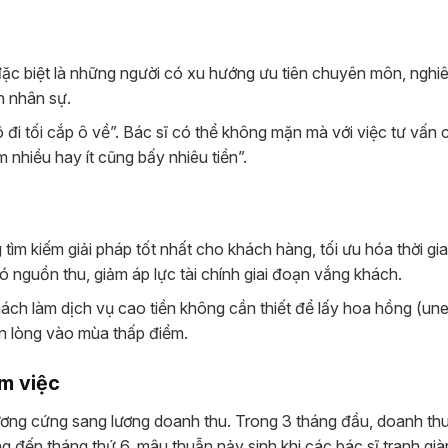
đặc biệt là những người có xu hướng ưu tiên chuyên môn, nghi
h nhân sự.
 ô đi tối cắp ô về”. Bác sĩ có thể không mặn mà với việc tư vấn 
nhiều hay ít cũng bấy nhiêu tiền”.
tìm kiếm giải pháp tốt nhất cho khách hàng, tối ưu hóa thời gi
có nguồn thu, giảm áp lực tài chính giai đoạn vắng khách.
ách làm dịch vụ cao tiền không cần thiết để lấy hoa hồng (une
ản lòng vào mùa thấp điểm.
àm việc
ơng cứng sang lương doanh thu. Trong 3 tháng đầu, doanh thu
 đến tháng thứ 6, mâu thuẫn nảy sinh khi các bác sĩ tranh gi