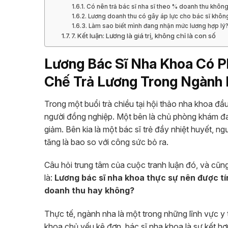
Có nên trả bác sĩ nha sĩ theo % doanh thu khôn
Lương doanh thu có gây áp lực cho bác sĩ khôn
Làm sao biết mình đang nhận mức lương hợp lý
7. Kết luận: Lương là giá trị, không chỉ là con số
Lương Bác Sĩ Nha Khoa Có P
Chế Trả Lương Trong Ngành
Trong một buổi trà chiều tại hội thảo nha khoa đầ
người đồng nghiệp. Một bên là chủ phòng khám đan
giảm. Bên kia là một bác sĩ trẻ đầy nhiệt huyết, n
tăng là bao so với công sức bỏ ra.
Câu hỏi trung tâm của cuộc tranh luận đó, và cũn
là:
Lương bác sĩ nha khoa thực sự nên được tí
doanh thu hay không?
Thực tế, ngành nha là một trong những lĩnh vực y 
khoa chủ yếu kê đơn, bác sĩ nha khoa là sự kết h