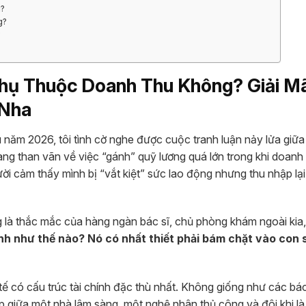
g?
g?
?
hụ Thuộc Doanh Thu Không? Giải M
 Nha
u năm 2026, tôi tình cờ nghe được cuộc tranh luận nảy lửa giữa
g than vãn về việc “gánh” quỹ lương quá lớn trong khi doanh 
gười cảm thấy mình bị “vắt kiệt” sức lao động nhưng thu nhập lạ
g là thắc mắc của hàng ngàn bác sĩ, chủ phòng khám ngoài kia,
nh như thế nào? Nó có nhất thiết phải bám chặt vào con 
tế có cấu trúc tài chính đặc thù nhất. Không giống như các bác
ợp giữa một nhà lâm sàng, một nghệ nhân thủ công và đôi khi l