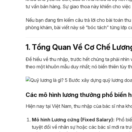
tư vấn bán hàng. Sự giao thoa này khiến cho việc 
Nếu bạn đang tìm kiếm câu trả lời cho bài toán t
phòng khám, bài viết này sẽ “bóc tách” từng lớp c
1. Tổng Quan Về Cơ Chế Lươ
Để hiểu về thu nhập, trước hết chúng ta phải nhì
theo một khuôn mẫu duy nhất; nó biến thiên tùy thuộ
Các mô hình lương thưởng phổ biến h
Hiện nay tại Việt Nam, thu nhập của bác sĩ nha kh
Mô hình Lương cứng (Fixed Salary):
Phổ biế
tuyệt đối về nhân sự hoặc các bác sĩ mới ra t