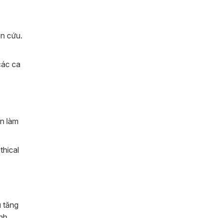
ên cứu.
các ca
an làm
thical
 tăng
ành