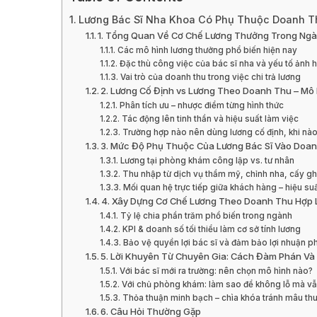
Lương Bác Sĩ Nha Khoa Có Phụ Thuộc Doanh T
1. Tổng Quan Về Cơ Chế Lương Thưởng Trong Ng
Các mô hình lương thưởng phổ biến hiện nay
Đặc thù công việc của bác sĩ nha và yếu tố ảnh 
Vai trò của doanh thu trong việc chi trả lương
2. Lương Cố Định vs Lương Theo Doanh Thu – Mô
Phân tích ưu – nhược điểm từng hình thức
Tác động lên tinh thần và hiệu suất làm việc
Trường hợp nào nên dùng lương cố định, khi nà
3. Mức Độ Phụ Thuộc Của Lương Bác Sĩ Vào Doanh
Lương tại phòng khám công lập vs. tư nhân
Thu nhập từ dịch vụ thẩm mỹ, chỉnh nha, cấy g
Mối quan hệ trực tiếp giữa khách hàng – hiệu su
4. Xây Dựng Cơ Chế Lương Theo Doanh Thu Hợp 
Tỷ lệ chia phần trăm phổ biến trong ngành
KPI & doanh số tối thiểu làm cơ sở tính lương
Bảo vệ quyền lợi bác sĩ và đảm bảo lợi nhuận 
5. Lời Khuyên Từ Chuyên Gia: Cách Đàm Phán Và
Với bác sĩ mới ra trường: nên chọn mô hình nào?
Với chủ phòng khám: làm sao để không lỗ mà vẫn
Thỏa thuận minh bạch – chìa khóa tránh mâu thu
6. Câu Hỏi Thường Gặp