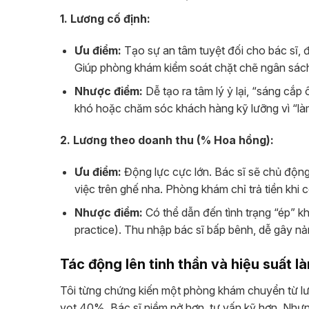
1. Lương cố định:
Ưu điểm:
Tạo sự an tâm tuyệt đối cho bác sĩ, 
Giúp phòng khám kiểm soát chặt chẽ ngân sác
Nhược điểm:
Dễ tạo ra tâm lý ỷ lại, “sáng cắp
khó hoặc chăm sóc khách hàng kỹ lưỡng vì “làm 
2. Lương theo doanh thu (% Hoa hồng):
Ưu điểm:
Động lực cực lớn. Bác sĩ sẽ chủ động 
việc trên ghế nha. Phòng khám chỉ trả tiền khi 
Nhược điểm:
Có thể dẫn đến tình trạng “ép” kh
practice). Thu nhập bác sĩ bấp bênh, dễ gây n
Tác động lên tinh thần và hiệu suất l
Tôi từng chứng kiến một phòng khám chuyển từ lư
vọt 40%. Bác sĩ niềm nở hơn, tư vấn kỹ hơn. Nhưng