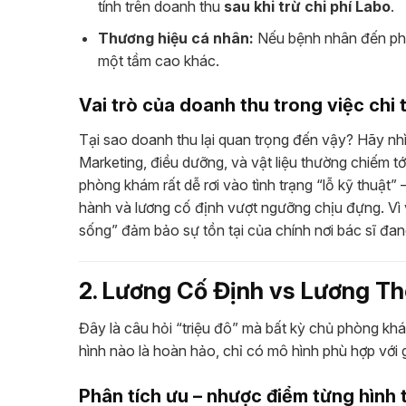
tính trên doanh thu
sau khi trừ chi phí Labo
.
Thương hiệu cá nhân:
Nếu bệnh nhân đến phò
một tầm cao khác.
Vai trò của doanh thu trong việc chi 
Tại sao doanh thu lại quan trọng đến vậy? Hãy nh
Marketing, điều dưỡng, và vật liệu thường chiếm t
phòng khám rất dễ rơi vào tình trạng “lỗ kỹ thuật
hành và lương cố định vượt ngưỡng chịu đựng. Vì 
sống” đảm bảo sự tồn tại của chính nơi bác sĩ đan
2. Lương Cố Định vs Lương T
Đây là câu hỏi “triệu đô” mà bất kỳ chủ phòng kh
hình nào là hoàn hảo, chỉ có mô hình phù hợp với 
Phân tích ưu – nhược điểm từng hình 