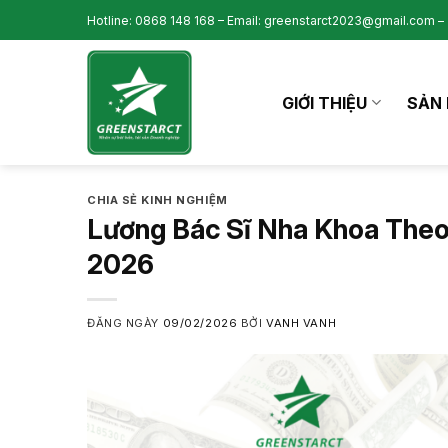
Skip
Hotline: 0868 148 168 – Email: greenstarct2023@gmail.com – 
to
content
GIỚI THIỆU
SẢN 
CHIA SẺ KINH NGHIỆM
Lương Bác Sĩ Nha Khoa Theo
2026
ĐĂNG NGÀY
09/02/2026
BỞI
VANH VANH