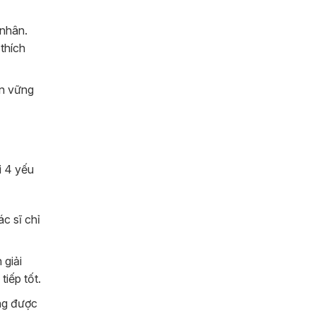
nhân.
 thích
ền vững
i 4 yếu
ác sĩ chỉ
 giải
tiếp tốt.
ờng được