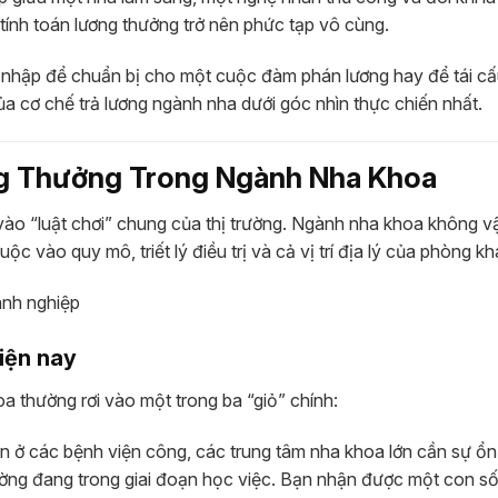
tính toán lương thưởng trở nên phức tạp vô cùng.
hu nhập để chuẩn bị cho một cuộc đàm phán lương hay để tái cấ
ủa cơ chế trả lương ngành nha dưới góc nhìn thực chiến nhất.
ng Thưởng Trong Ngành Nha Khoa
n vào “luật chơi” chung của thị trường. Ngành nha khoa không 
c vào quy mô, triết lý điều trị và cả vị trí địa lý của phòng k
iện nay
oa thường rơi vào một trong ba “giỏ” chính:
n ở các bệnh viện công, các trung tâm nha khoa lớn cần sự ổn
rường đang trong giai đoạn học việc. Bạn nhận được một con s