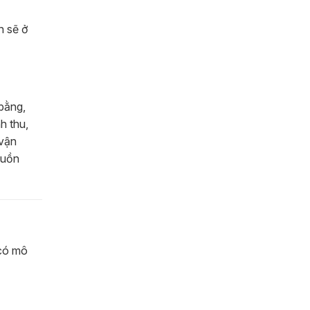
n sẽ ở
bằng,
h thu,
 vận
guồn
 có mô