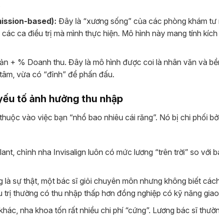
.
ission-based):
Đây là “xương sống” của các phòng khám tư 
ị các ca điều trị mà mình thực hiện. Mô hình này mang tính kích
ản + % Doanh thu. Đây là mô hình được coi là nhân văn và b
 tâm, vừa có “đỉnh” để phấn đấu.
 yếu tố ảnh hưởng thu nhập
huộc vào việc bạn “nhổ bao nhiêu cái răng”. Nó bị chi phối bở
ant, chỉnh nha Invisalign luôn có mức lương “trên trời” so với b
là sự thật, một bác sĩ giỏi chuyên môn nhưng không biết cách
u trị thường có thu nhập thấp hơn đồng nghiệp có kỹ năng giao 
hác, nha khoa tốn rất nhiều chi phí “cứng”. Lương bác sĩ thư