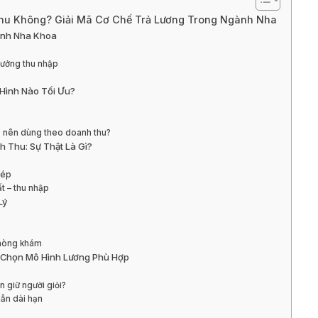
hu Không? Giải Mã Cơ Chế Trả Lương Trong Ngành Nha
ành Nha Khoa
hưởng thu nhập
 Hình Nào Tối Ưu?
o nên dùng theo doanh thu?
 Thu: Sự Thật Là Gì?
hép
ất – thu nhập
Lý
phòng khám
 Chọn Mô Hình Lương Phù Hợp
 giữ người giỏi?
ẫn dài hạn