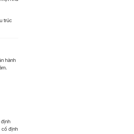
u trúc
vận hành
hám.
 định
ố cố định