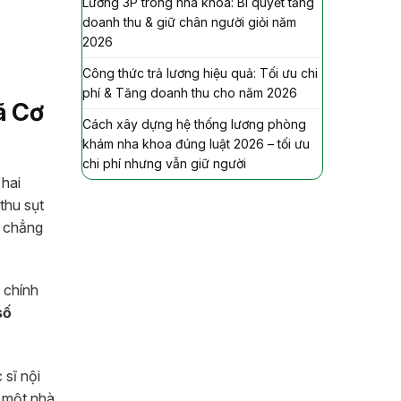
Lương 3P trong nha khoa: Bí quyết tăng
doanh thu & giữ chân người giỏi năm
2026
Công thức trả lương hiệu quả: Tối ưu chi
phí & Tăng doanh thu cho năm 2026
ã Cơ
Cách xây dựng hệ thống lương phòng
khám nha khoa đúng luật 2026 – tối ưu
chi phí nhưng vẫn giữ người
 hai
thu sụt
i chẳng
 chính
số
 sĩ nội
à một nhà