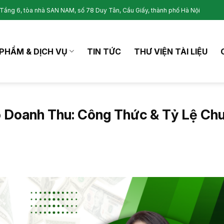
Tầng 6, tòa nhà SAN NAM, số 78 Duy Tân, Cầu Giấy, thành phố Hà Nội
PHẨM & DỊCH VỤ
TIN TỨC
THƯ VIỆN TÀI LIỆU
 Doanh Thu: Công Thức & Tỷ Lệ Ch