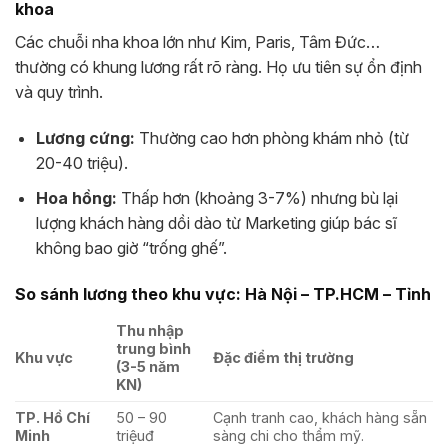
khoa
Các chuỗi nha khoa lớn như Kim, Paris, Tâm Đức…
thường có khung lương rất rõ ràng. Họ ưu tiên sự ổn định
và quy trình.
Lương cứng:
Thường cao hơn phòng khám nhỏ (từ
20-40 triệu).
Hoa hồng:
Thấp hơn (khoảng 3-7%) nhưng bù lại
lượng khách hàng dồi dào từ Marketing giúp bác sĩ
không bao giờ “trống ghế”.
So sánh lương theo khu vực: Hà Nội – TP.HCM – Tỉnh
Thu nhập
trung bình
Khu vực
Đặc điểm thị trường
(3-5 năm
KN)
TP. Hồ Chí
50 – 90
Cạnh tranh cao, khách hàng sẵn
Minh
triệuđ
sàng chi cho thẩm mỹ.