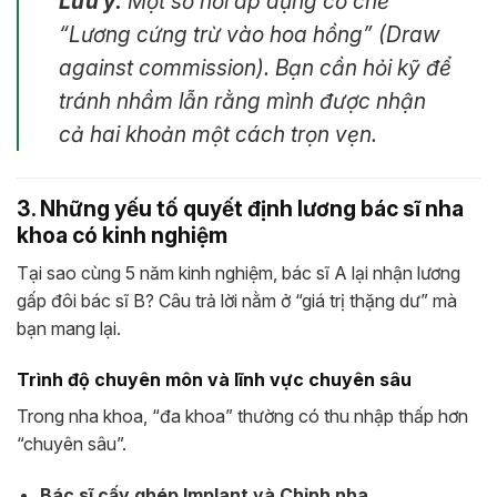
Lưu ý:
Một số nơi áp dụng cơ chế
“Lương cứng trừ vào hoa hồng” (Draw
against commission). Bạn cần hỏi kỹ để
tránh nhầm lẫn rằng mình được nhận
cả hai khoản một cách trọn vẹn.
3. Những yếu tố quyết định lương bác sĩ nha
khoa có kinh nghiệm
Tại sao cùng 5 năm kinh nghiệm, bác sĩ A lại nhận lương
gấp đôi bác sĩ B? Câu trả lời nằm ở “giá trị thặng dư” mà
bạn mang lại.
Trình độ chuyên môn và lĩnh vực chuyên sâu
Trong nha khoa, “đa khoa” thường có thu nhập thấp hơn
“chuyên sâu”.
Bác sĩ cấy ghép Implant và Chỉnh nha