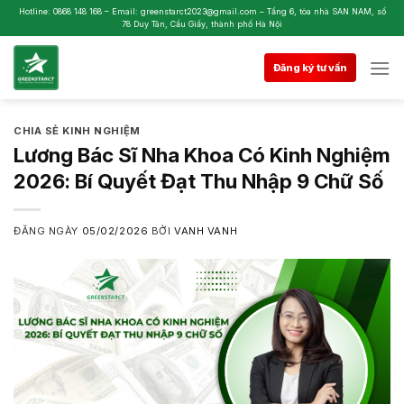
Skip
Hotline: 0868 148 168 – Email: greenstarct2023@gmail.com – Tầng 6, tòa nhà SAN NAM, số
78 Duy Tân, Cầu Giấy, thành phố Hà Nội
to
content
Đăng ký tư vấn
CHIA SẺ KINH NGHIỆM
Lương Bác Sĩ Nha Khoa Có Kinh Nghiệm
2026: Bí Quyết Đạt Thu Nhập 9 Chữ Số
ĐĂNG NGÀY
05/02/2026
BỞI
VANH VANH