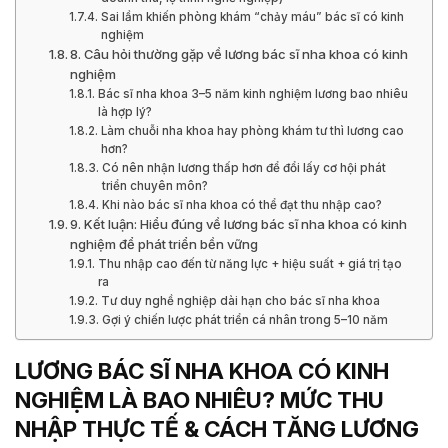
Sai lầm khiến phòng khám “chảy máu” bác sĩ có kinh
nghiệm
8. Câu hỏi thường gặp về lương bác sĩ nha khoa có kinh
nghiệm
Bác sĩ nha khoa 3–5 năm kinh nghiệm lương bao nhiêu
là hợp lý?
Làm chuỗi nha khoa hay phòng khám tư thì lương cao
hơn?
Có nên nhận lương thấp hơn để đổi lấy cơ hội phát
triển chuyên môn?
Khi nào bác sĩ nha khoa có thể đạt thu nhập cao?
9. Kết luận: Hiểu đúng về lương bác sĩ nha khoa có kinh
nghiệm để phát triển bền vững
Thu nhập cao đến từ năng lực + hiệu suất + giá trị tạo
ra
Tư duy nghề nghiệp dài hạn cho bác sĩ nha khoa
Gợi ý chiến lược phát triển cá nhân trong 5–10 năm
LƯƠNG BÁC SĨ NHA KHOA CÓ KINH
NGHIỆM LÀ BAO NHIÊU? MỨC THU
NHẬP THỰC TẾ & CÁCH TĂNG LƯƠNG