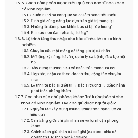
5. Cách đàm phán lương hiệu quả cho bác sĩ nha khoa
có kinh nghiệm
Chuẩn bị hồ sơ năng lực và ca lâm sàng tiêu biểu
Định giá đúng năng lực dựa trên giá trị mang lại
Những lỗi đàm phán khiến bác sĩ bị “ép lương”
Khi nào nên đàm phán lại lương?
6. Lộ trình tăng thu nhập cho bác sĩ nha khoa có kinh
nghiệm
Chuyên sâu một mảng để tăng giá trị cá nhân
Mở rộng kỹ năng: tư vấn, quản lý ca bệnh, đào tạo nội
bộ
Xây dựng thương hiệu cá nhân trên mạng xã hội
Hợp tác, nhận ca theo doanh thu, cộng tác chuyên
môn
Lộ trình từ bác sĩ điều trị → bác sĩ trưởng → đồng hành
phát triển phòng khám
7. Góc nhìn của chủ phòng khám: Trả lương bác sĩ nha
khoa có kinh nghiệm sao cho giữ được người giỏi?
Nguyên tắc xây dựng khung lương theo năng lực và
hiệu quả
Cân bằng giữa chi phí nhân sự và lợi nhuận phòng
khám
Chính sách giữ chân bác sĩ giỏi (đào tạo, chia sẻ
doanh thu, lộ trình nghề nghiệp)