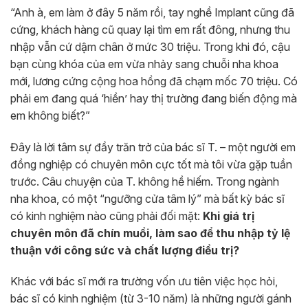
“Anh à, em làm ở đây 5 năm rồi, tay nghề Implant cũng đã
cứng, khách hàng cũ quay lại tìm em rất đông, nhưng thu
nhập vẫn cứ dậm chân ở mức 30 triệu. Trong khi đó, cậu
bạn cùng khóa của em vừa nhảy sang chuỗi nha khoa
mới, lương cứng cộng hoa hồng đã chạm mốc 70 triệu. Có
phải em đang quá ‘hiền’ hay thị trường đang biến động mà
em không biết?”
Đây là lời tâm sự đầy trăn trở của bác sĩ T. – một người em
đồng nghiệp có chuyên môn cực tốt mà tôi vừa gặp tuần
trước. Câu chuyện của T. không hề hiếm. Trong ngành
nha khoa, có một “ngưỡng cửa tâm lý” mà bất kỳ bác sĩ
có kinh nghiệm nào cũng phải đối mặt:
Khi giá trị
chuyên môn đã chín muồi, làm sao để thu nhập tỷ lệ
thuận với công sức và chất lượng điều trị?
Khác với bác sĩ mới ra trường vốn ưu tiên việc học hỏi,
bác sĩ có kinh nghiệm (từ 3-10 năm) là những người gánh