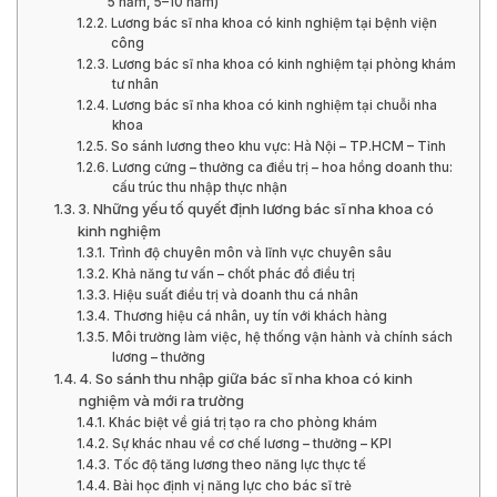
5 năm, 5–10 năm)
Lương bác sĩ nha khoa có kinh nghiệm tại bệnh viện
công
Lương bác sĩ nha khoa có kinh nghiệm tại phòng khám
tư nhân
Lương bác sĩ nha khoa có kinh nghiệm tại chuỗi nha
khoa
So sánh lương theo khu vực: Hà Nội – TP.HCM – Tỉnh
Lương cứng – thưởng ca điều trị – hoa hồng doanh thu:
cấu trúc thu nhập thực nhận
3. Những yếu tố quyết định lương bác sĩ nha khoa có
kinh nghiệm
Trình độ chuyên môn và lĩnh vực chuyên sâu
Khả năng tư vấn – chốt phác đồ điều trị
Hiệu suất điều trị và doanh thu cá nhân
Thương hiệu cá nhân, uy tín với khách hàng
Môi trường làm việc, hệ thống vận hành và chính sách
lương – thưởng
4. So sánh thu nhập giữa bác sĩ nha khoa có kinh
nghiệm và mới ra trường
Khác biệt về giá trị tạo ra cho phòng khám
Sự khác nhau về cơ chế lương – thưởng – KPI
Tốc độ tăng lương theo năng lực thực tế
Bài học định vị năng lực cho bác sĩ trẻ