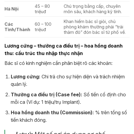
45 – 80
Chú trọng bằng cấp, chuyên
Hà Nội
triệuđ
môn sâu, khách hàng kỹ tính.
Khan hiếm bác sĩ giỏi, chủ
Các
60 – 100
phòng khám thường phải “trải
Tỉnh/Thành
triệuđ
thảm đỏ” đón bác sĩ từ phố về.
Lương cứng – thưởng ca điều trị – hoa hồng doanh
thu: cấu trúc thu nhập thực nhận
Bác sĩ có kinh nghiệm cần phân biệt rõ các khoản:
Lương cứng:
Chi trả cho sự hiện diện và trách nhiệm
quản lý.
Thưởng ca điều trị (Case fee):
Số tiền cố định cho
mỗi ca (Ví dụ: 1 triệu/trụ Implant).
Hoa hồng doanh thu (Commission):
% trên tổng số
tiền khách đóng.