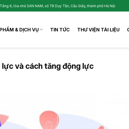
Tầng 6, tòa nhà SAN NAM, số 78 Duy Tân, Cầu Giấy, thành phố Hà Nội
PHẨM & DỊCH VỤ
TIN TỨC
THƯ VIỆN TÀI LIỆU
g lực và cách tăng động lực