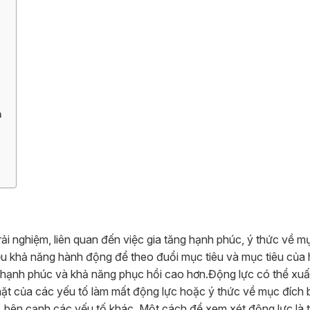
n
rải nghiệm, liên quan đến việc gia tăng hạnh phúc, ý thức về m
ều khả năng hành động để theo đuổi mục tiêu và mục tiêu của
, hạnh phúc và khả năng phục hồi cao hơn.
Động lực có thể xuấ
mặt của các yếu tố làm mất động lực hoặc ý thức về mục đích 
y, bên cạnh các yếu tố khác. Một cách để xem xét động lực là 