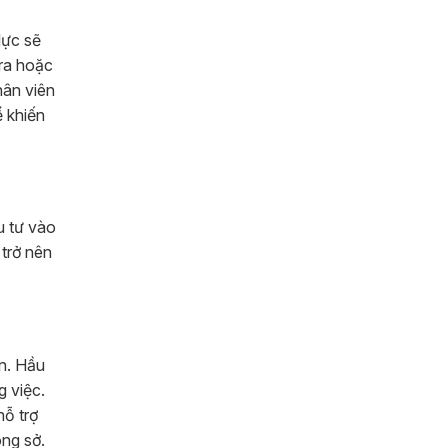
lực sẽ
 ra hoặc
hân viên
ể khiến
u tư vào
 trở nên
ơn. Hầu
g việc.
hỗ trợ
ông sở.