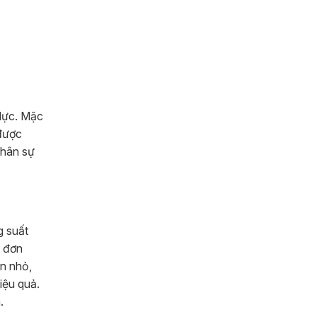
 lực. Mặc
 được
nhân sự
g suất
y đơn
ạn nhỏ,
iệu quả.
.