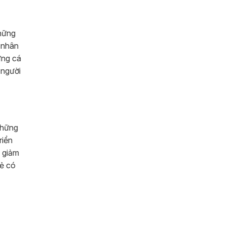
những
g nhân
ững cá
 người
những
riển
p giảm
vẻ có