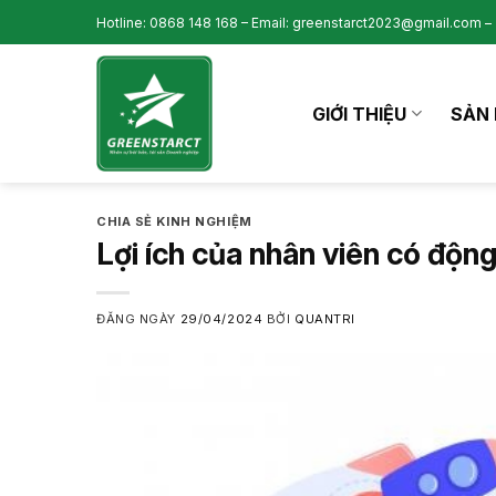
Skip
Hotline: 0868 148 168 – Email: greenstarct2023@gmail.com – 
to
content
GIỚI THIỆU
SẢN 
CHIA SẺ KINH NGHIỆM
Lợi ích của nhân viên có độn
ĐĂNG NGÀY
29/04/2024
BỞI
QUANTRI