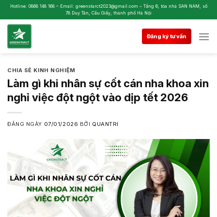
Skip
Hotline: 0868 148 168 – Email: greenstarct2023@gmail.com – Tầng 6, tòa nhà SAN NAM, số
78 Duy Tân, Cầu Giấy, thành phố Hà Nội
to
content
Đăng ký tư vấn
CHIA SẺ KINH NGHIỆM
Làm gì khi nhân sự cốt cán nha khoa xin
nghỉ việc đột ngột vào dịp tết 2026
ĐĂNG NGÀY
07/01/2026
BỞI
QUANTRI