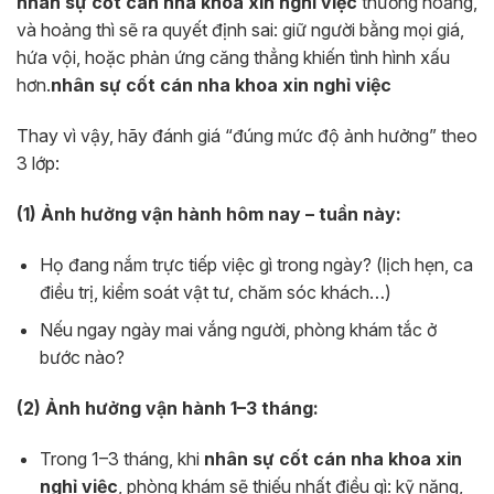
nhân sự cốt cán nha khoa xin nghỉ việc
thường hoảng,
và hoảng thì sẽ ra quyết định sai: giữ người bằng mọi giá,
hứa vội, hoặc phản ứng căng thẳng khiến tình hình xấu
hơn.
nhân sự cốt cán nha khoa xin nghỉ việc
Thay vì vậy, hãy đánh giá “đúng mức độ ảnh hưởng” theo
3 lớp:
(1) Ảnh hưởng vận hành hôm nay – tuần này:
Họ đang nắm trực tiếp việc gì trong ngày? (lịch hẹn, ca
điều trị, kiểm soát vật tư, chăm sóc khách…)
Nếu ngay ngày mai vắng người, phòng khám tắc ở
bước nào?
(2) Ảnh hưởng vận hành 1–3 tháng:
Trong 1–3 tháng, khi
nhân sự cốt cán nha khoa xin
nghỉ việc
, phòng khám sẽ thiếu nhất điều gì: kỹ năng,