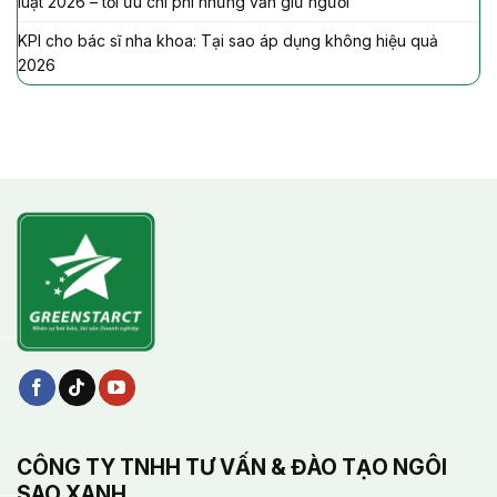
luật 2026 – tối ưu chi phí nhưng vẫn giữ người
KPI cho bác sĩ nha khoa: Tại sao áp dụng không hiệu quả
2026
CÔNG TY TNHH TƯ VẤN & ĐÀO TẠO NGÔI
SAO XANH