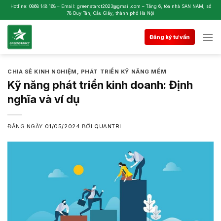
Skip
Hotline: 0868 148 168 – Email: greenstarct2023@gmail.com – Tầng 6, tòa nhà SAN NAM, số
78 Duy Tân, Cầu Giấy, thành phố Hà Nội
to
content
Đăng ký tư vấn
CHIA SẺ KINH NGHIỆM
,
PHÁT TRIỂN KỸ NĂNG MỀM
Kỹ năng phát triển kinh doanh: Định
nghĩa và ví dụ
ĐĂNG NGÀY
01/05/2024
BỞI
QUANTRI