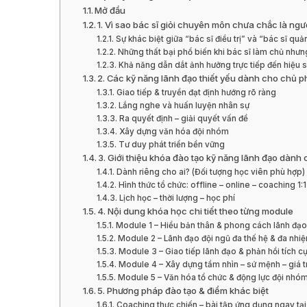
Mở đầu
1. Vì sao bác sĩ giỏi chuyên môn chưa chắc là ngườ
Sự khác biệt giữa “bác sĩ điều trị” và “bác sĩ quản
Những thất bại phổ biến khi bác sĩ làm chủ nhưn
Khả năng dẫn dắt ảnh hưởng trực tiếp đến hiệu 
2. Các kỹ năng lãnh đạo thiết yếu dành cho chủ
Giao tiếp & truyền đạt định hướng rõ ràng
Lắng nghe và huấn luyện nhân sự
Ra quyết định – giải quyết vấn đề
Xây dựng văn hóa đội nhóm
Tư duy phát triển bền vững
3. Giới thiệu khóa đào tạo kỹ năng lãnh đạo dành 
Dành riêng cho ai? (Đối tượng học viên phù hợp)
Hình thức tổ chức: offline – online – coaching 1:1
Lịch học – thời lượng – học phí
4. Nội dung khóa học chi tiết theo từng module
Module 1 – Hiểu bản thân & phong cách lãnh đạo
Module 2 – Lãnh đạo đội ngũ đa thế hệ & đa nhi
Module 3 – Giao tiếp lãnh đạo & phản hồi tích c
Module 4 – Xây dựng tầm nhìn – sứ mệnh – giá trị
Module 5 – Văn hóa tổ chức & động lực đội nhó
5. Phương pháp đào tạo & điểm khác biệt
Coaching thực chiến – bài tập ứng dụng ngay t