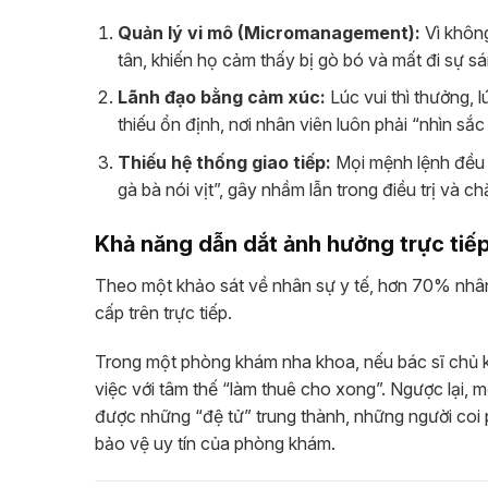
Quản lý vi mô (Micromanagement):
Vì không
tân, khiến họ cảm thấy bị gò bó và mất đi sự sá
Lãnh đạo bằng cảm xúc:
Lúc vui thì thưởng, 
thiếu ổn định, nơi nhân viên luôn phải “nhìn sắ
Thiếu hệ thống giao tiếp:
Mọi mệnh lệnh đều t
gà bà nói vịt”, gây nhầm lẫn trong điều trị và 
Khả năng dẫn dắt ảnh hưởng trực tiếp
Theo một khảo sát về nhân sự y tế, hơn 70% nhân v
cấp trên trực tiếp.
Trong một phòng khám nha khoa, nếu bác sĩ chủ k
việc với tâm thế “làm thuê cho xong”. Ngược lại, 
được những “đệ tử” trung thành, những người coi
bảo vệ uy tín của phòng khám.