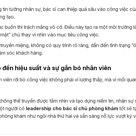
 tin tưởng nhân sự, bác sĩ can thiệp quá sâu vào công việc của 
ng tạo.
lúc buồn thì trách mắng vô cớ. Điều này tạo ra một môi trường l
c mặt” chủ thay vì nhìn vào mục tiêu công việc.
ruyền miệng, không có quy trình rõ ràng, dẫn đến tình trạng “
chăm sóc khách hàng.
 đến hiệu suất và sự gắn bó nhân viên
iên rời bỏ công việc không phải vì lương thấp, mà vì mối qua
hông thể truyền được tầm nhìn và tạo dựng niềm tin, nhân sự 
một người có
leadership cho bác sĩ chủ phòng khám
tốt sẽ t
 phòng khám như ngôi nhà thứ hai và sẵn sàng nỗ lực vượt kỳ 