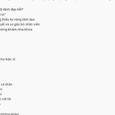
i lãnh đạo tốt?
 trị”
g thiếu kỹ năng lãnh đạo
suất và sự gắn bó nhân viên
 phòng khám nha khoa
cho bác sĩ
 cá nhân
ệm
ực
 cốt lõi
m
ại phòng khám