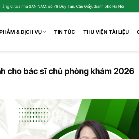
Tầng 6, tòa nhà SAN NAM, số 78 Duy Tân, Cầu Giấy, thành phố Hà Nội
PHẨM & DỊCH VỤ
TIN TỨC
THƯ VIỆN TÀI LIỆU
nh cho bác sĩ chủ phòng khám 2026