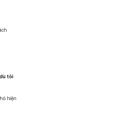
rách
dù tôi
nhỏ hiện