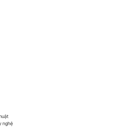
huật
ay nghệ