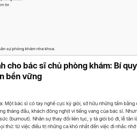
ềm tin
 nhân sự phòng khám nha khoa.
h cho bác sĩ chủ phòng khám: Bí qu
ển bền vững
a: Một bác sĩ có tay nghề cực kỳ giỏi, sở hữu những tấm bằng
g tháng đầu, khách đông nghịt vì tiếng vang của bác sĩ. Nhưn
sức (burnout). Nhân sự thay đổi liên tục, y tá giỏi bỏ đi, lễ tân 
ọi thứ: từ việc điều trị những ca khó nhất đến việc đi nhắc nh