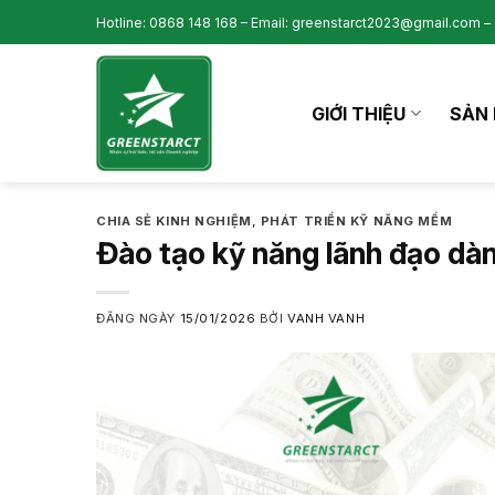
Skip
Hotline: 0868 148 168 – Email: greenstarct2023@gmail.com – 
to
content
GIỚI THIỆU
SẢN 
CHIA SẺ KINH NGHIỆM
,
PHÁT TRIỂN KỸ NĂNG MỀM
Đào tạo kỹ năng lãnh đạo dà
ĐĂNG NGÀY
15/01/2026
BỞI
VANH VANH