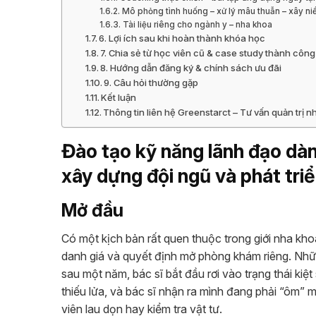
Mô phỏng tình huống – xử lý mâu thuẫn – xây ni
Tài liệu riêng cho ngành y – nha khoa
6. Lợi ích sau khi hoàn thành khóa học
7. Chia sẻ từ học viên cũ & case study thành công
8. Hướng dẫn đăng ký & chính sách ưu đãi
9. Câu hỏi thường gặp
Kết luận
Thông tin liên hệ Greenstarct – Tư vấn quản trị
Đào tạo kỹ năng lãnh đạo dàn
xây dựng đội ngũ và phát tri
Mở đầu
Có một kịch bản rất quen thuộc trong giới nha kho
danh giá và quyết định mở phòng khám riêng. Nhữn
sau một năm, bác sĩ bắt đầu rơi vào trạng thái kiệt 
thiếu lửa, và bác sĩ nhận ra mình đang phải “ôm” m
viên lau dọn hay kiểm tra vật tư.