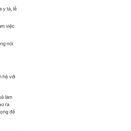
y tá, lễ
àm việc
ông nói
n hệ với
sẽ làm
ạo ra
vọng để