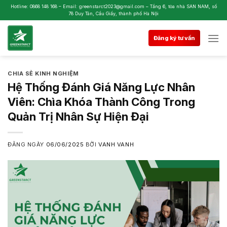
Skip
Hotline: 0868 148 168 – Email: greenstarct2023@gmail.com – Tầng 6, tòa nhà SAN NAM, số
78 Duy Tân, Cầu Giấy, thành phố Hà Nội
to
content
Đăng ký tư vấn
CHIA SẺ KINH NGHIỆM
Hệ Thống Đánh Giá Năng Lực Nhân
Viên: Chìa Khóa Thành Công Trong
Quản Trị Nhân Sự Hiện Đại
ĐĂNG NGÀY
06/06/2025
BỞI
VANH VANH