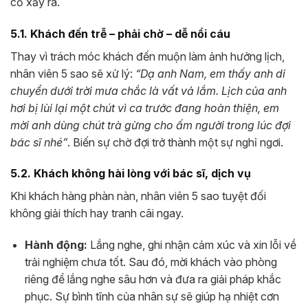
cố xảy ra.
5.1. Khách đến trễ – phải chờ – dễ nổi cáu
Thay vì trách móc khách đến muộn làm ảnh hưởng lịch,
nhân viên 5 sao sẽ xử lý:
“Dạ anh Nam, em thấy anh di
chuyển dưới trời mưa chắc là vất vả lắm. Lịch của anh
hơi bị lùi lại một chút vì ca trước đang hoàn thiện, em
mời anh dùng chút trà gừng cho ấm người trong lúc đợi
bác sĩ nhé”
. Biến sự chờ đợi trở thành một sự nghỉ ngơi.
5.2. Khách không hài lòng với bác sĩ, dịch vụ
Khi khách hàng phàn nàn, nhân viên 5 sao tuyệt đối
không giải thích hay tranh cãi ngay.
Hành động:
Lắng nghe, ghi nhận cảm xúc và xin lỗi về
trải nghiệm chưa tốt. Sau đó, mời khách vào phòng
riêng để lắng nghe sâu hơn và đưa ra giải pháp khắc
phục. Sự bình tĩnh của nhân sự sẽ giúp hạ nhiệt cơn