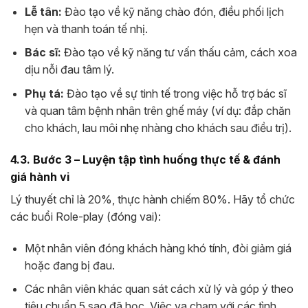
Lễ tân:
Đào tạo về kỹ năng chào đón, điều phối lịch
hẹn và thanh toán tế nhị.
Bác sĩ:
Đào tạo về kỹ năng tư vấn thấu cảm, cách xoa
dịu nỗi đau tâm lý.
Phụ tá:
Đào tạo về sự tinh tế trong việc hỗ trợ bác sĩ
và quan tâm bệnh nhân trên ghế máy (ví dụ: đắp chăn
cho khách, lau môi nhẹ nhàng cho khách sau điều trị).
4.3. Bước 3 – Luyện tập tình huống thực tế & đánh
giá hành vi
Lý thuyết chỉ là 20%, thực hành chiếm 80%. Hãy tổ chức
các buổi Role-play (đóng vai):
Một nhân viên đóng khách hàng khó tính, đòi giảm giá
hoặc đang bị đau.
Các nhân viên khác quan sát cách xử lý và góp ý theo
tiêu chuẩn 5 sao đã học. Việc va chạm với các tình