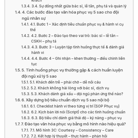
khách
3.4. Sự đồng nhất giữa bác sĩ, lễ tân, phụ tá và quản lý
4. Các bước đào tạo văn hóa phục vụ 5 sao cho đội
ngũ nhân sự
4.1. Bước 1 – Xác định tiêu chuẩn phục vụ & hành vi cụ
thể
4.2. Bước 2 – Đào tạo theo vai trò: bác sĩ – lễ tân –
CSKH – phụ tá
4.3. Bước 3 – Luyện tập tình huống thực tế & đánh giá
hành vi
4.4. Bước 4 – Ghi nhận – khen thưởng – điều chỉnh liên
tục
5. Tình huống phục vụ thường gặp & cách huấn luyện
đội ngũ xử lý 5 sao
5.1. Khách đến trễ – phải chờ – dễ nổi cáu
5.2. Khách không hài lòng với bác sĩ, dịch vụ
5.3. Khách đánh giá xấu – đội ngũ phản ứng thế nào?
6. Xây dựng bộ tiêu chuẩn dịch vụ 5 sao nội bộ
6.1. Checklist hành vi theo từng vị trí (SOP Phục vụ)
6.2. Kịch bản lời nói (Script) cho các tình huống chuẩn
6.3. Bộ tiêu chí đánh giá thái độ – kỹ năng – phục vụ
7. Đào tạo văn hóa phục vụ bằng mô hình nào hiệu quả?
7.1. Mô hình 3C: Courtesy – Consistency – Care
7.2. Kết hợp lý thuyết – thực hành – phản hồi