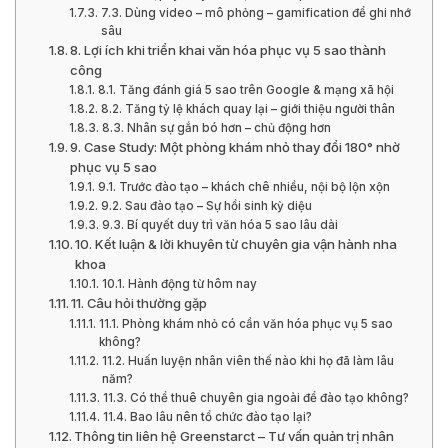
7.3. Dùng video – mô phỏng – gamification để ghi nhớ
sâu
8. Lợi ích khi triển khai văn hóa phục vụ 5 sao thành
công
8.1. Tăng đánh giá 5 sao trên Google & mạng xã hội
8.2. Tăng tỷ lệ khách quay lại – giới thiệu người thân
8.3. Nhân sự gắn bó hơn – chủ động hơn
9. Case Study: Một phòng khám nhỏ thay đổi 180° nhờ
phục vụ 5 sao
9.1. Trước đào tạo – khách chê nhiều, nội bộ lộn xộn
9.2. Sau đào tạo – Sự hồi sinh kỳ diệu
9.3. Bí quyết duy trì văn hóa 5 sao lâu dài
10. Kết luận & lời khuyên từ chuyên gia vận hành nha
khoa
10.1. Hành động từ hôm nay
11. Câu hỏi thường gặp
11.1. Phòng khám nhỏ có cần văn hóa phục vụ 5 sao
không?
11.2. Huấn luyện nhân viên thế nào khi họ đã làm lâu
năm?
11.3. Có thể thuê chuyên gia ngoài để đào tạo không?
11.4. Bao lâu nên tổ chức đào tạo lại?
Thông tin liên hệ Greenstarct – Tư vấn quản trị nhân