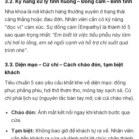
3.2. Kỹ năng xử lý tình huống – Đồng cảm – Bình tĩnh
Nha khoa là nơi khách hàng thường xuyên ở trạng thái
căng thẳng hoặc đau đớn. Nhân viên cần có kỹ năng
“đọc vị” cảm xúc. Sự đồng cảm (Empathy) là thành tố 5
sao quan trọng nhất:
“Em biết là việc tiểu phẫu này làm
chị hơi lo lắng, em sẽ ngồi cạnh và hỗ trợ chị suốt quá
trình nhé”
.
3.3. Diện mạo – Cử chỉ – Cách chào đón, tạm biệt
khách
Tiêu chuẩn 5 sao yêu cầu khắt khe về diện mạo: đồng
phục phẳng phiu, hơi thở thơm tho, móng tay sạch sẽ. Cử
chỉ phải lịch sự (nguyên tắc bàn tay mở, cái cúi chào nhẹ).
Chào đón:
Ánh mắt kết nối ngay khi khách bước qua
cửa.
Tạm biệt:
Không bao giờ để khách tự ra về. Nhân viên
cần tiễn khách ra cửa và dành một lời chúc chân thành