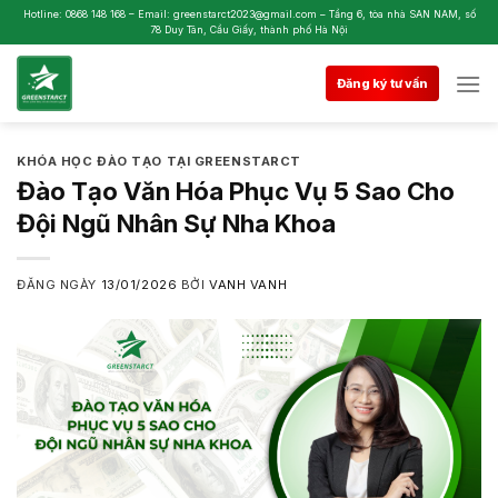
Skip
Hotline: 0868 148 168 – Email: greenstarct2023@gmail.com – Tầng 6, tòa nhà SAN NAM, số
78 Duy Tân, Cầu Giấy, thành phố Hà Nội
to
content
Đăng ký tư vấn
KHÓA HỌC ĐÀO TẠO TẠI GREENSTARCT
Đào Tạo Văn Hóa Phục Vụ 5 Sao Cho
Đội Ngũ Nhân Sự Nha Khoa
ĐĂNG NGÀY
13/01/2026
BỞI
VANH VANH