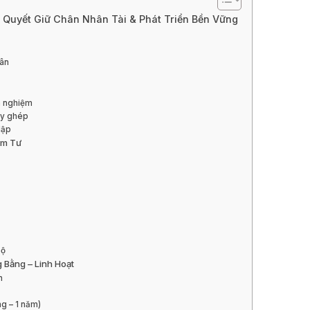
 Quyết Giữ Chân Nhân Tài & Phát Triển Bền Vững
hân
nh nghiệm
ấy ghép
lập
ám Tư
bộ
 Bằng – Linh Hoạt
n
ng – 1 năm)