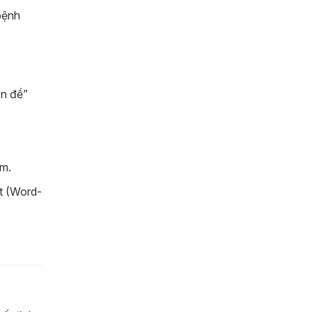
bệnh
ấn đề”
ém.
ất (Word-