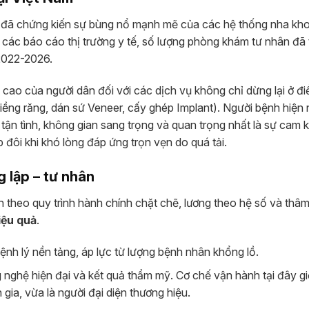
m đã chứng kiến sự bùng nổ mạnh mẽ của các hệ thống nha kh
các báo cáo thị trường y tế, số lượng phòng khám tư nhân đã
2022-2026.
cao của người dân đối với các dịch vụ không chỉ dừng lại ở điề
niềng răng, dán sứ Veneer, cấy ghép Implant). Người bệnh hiện
ận tình, không gian sang trọng và quan trọng nhất là sự cam k
 đôi khi khó lòng đáp ứng trọn vẹn do quá tải.
 lập – tư nhân
theo quy trình hành chính chặt chẽ, lương theo hệ số và thâm 
iệu quả
.
 bệnh lý nền tảng, áp lực từ lượng bệnh nhân khổng lồ.
 nghệ hiện đại và kết quả thẩm mỹ. Cơ chế vận hành tại đây g
gia, vừa là người đại diện thương hiệu.