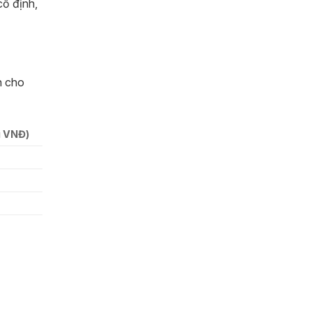
cố định,
n cho
u VNĐ)