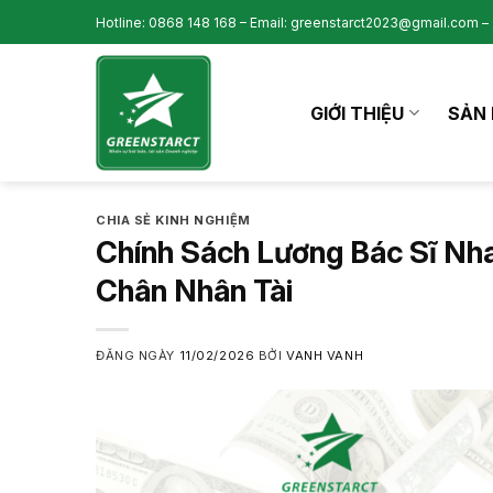
Skip
Hotline: 0868 148 168 – Email: greenstarct2023@gmail.com – 
to
content
GIỚI THIỆU
SẢN 
CHIA SẺ KINH NGHIỆM
Chính Sách Lương Bác Sĩ Nh
Chân Nhân Tài
ĐĂNG NGÀY
11/02/2026
BỞI
VANH VANH