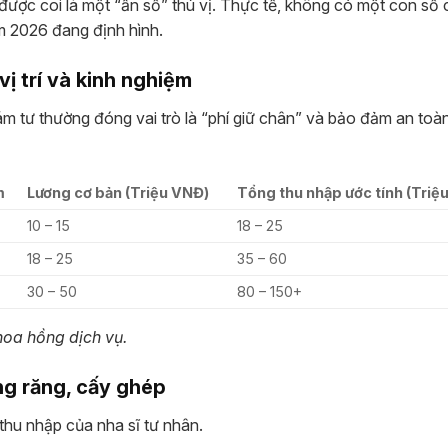
ược coi là một “ẩn số” thú vị. Thực tế, không có một con số 
m 2026 đang định hình.
vị trí và kinh nghiệm
m tư thường đóng vai trò là “phí giữ chân” và bảo đảm an toà
m
Lương cơ bản (Triệu VNĐ)
Tổng thu nhập ước tính (Triệ
10 – 15
18 – 25
18 – 25
35 – 60
30 – 50
80 – 150+
oa hồng dịch vụ.
ng răng, cấy ghép
 thu nhập của nha sĩ tư nhân.