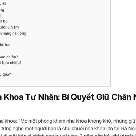
 Sĩ
ộng
ĩ
ội bộ
Giỏi 5 Năm
h hàng hài lòng
hủ lực
 bao nhiêu?
là bao nhiêu?
u quả?
a Khoa Tư Nhân: Bí Quyết Giữ Chân
 nha khoa: “Mở một phòng khám nha khoa không khó, nhưng gi
Tôi từng nghe một người bạn là chủ chuỗi nha khoa lớn tại Hà Nộ
i một bác sĩ chỉnh nha trụ cột sau 3 năm gắn bó, chỉ vì một l