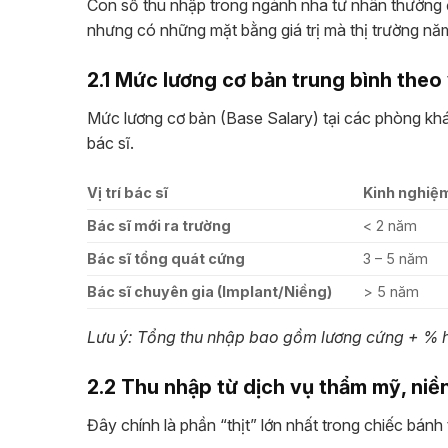
Con số thu nhập trong ngành nha tư nhân thường đ
nhưng có những mặt bằng giá trị mà thị trường nă
2.1 Mức lương cơ bản trung bình theo 
Mức lương cơ bản (Base Salary) tại các phòng khá
bác sĩ.
Vị trí bác sĩ
Kinh nghiệ
Bác sĩ mới ra trường
< 2 năm
Bác sĩ tổng quát cứng
3 – 5 năm
Bác sĩ chuyên gia (Implant/Niềng)
> 5 năm
Lưu ý: Tổng thu nhập bao gồm lương cứng + % h
2.2 Thu nhập từ dịch vụ thẩm mỹ, niề
Đây chính là phần “thịt” lớn nhất trong chiếc bánh