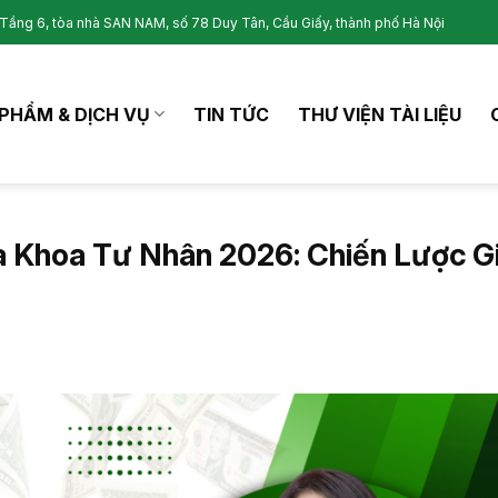
Tầng 6, tòa nhà SAN NAM, số 78 Duy Tân, Cầu Giấy, thành phố Hà Nội
PHẨM & DỊCH VỤ
TIN TỨC
THƯ VIỆN TÀI LIỆU
a Khoa Tư Nhân 2026: Chiến Lược G