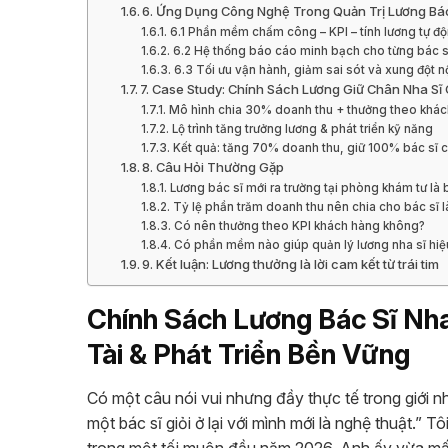
6. Ứng Dụng Công Nghệ Trong Quản Trị Lương Bác
6.1 Phần mềm chấm công – KPI – tính lương tự đ
6.2 Hệ thống báo cáo minh bạch cho từng bác s
6.3 Tối ưu vận hành, giảm sai sót và xung đột n
7. Case Study: Chính Sách Lương Giữ Chân Nha Sĩ 
Mô hình chia 30% doanh thu + thưởng theo khác
Lộ trình tăng trưởng lương & phát triển kỹ năng
Kết quả: tăng 70% doanh thu, giữ 100% bác sĩ c
8. Câu Hỏi Thường Gặp
Lương bác sĩ mới ra trường tại phòng khám tư là
Tỷ lệ phần trăm doanh thu nên chia cho bác sĩ 
Có nên thưởng theo KPI khách hàng không?
Có phần mềm nào giúp quản lý lương nha sĩ hiệ
9. Kết luận: Lương thưởng là lời cam kết từ trái tim
Chính Sách Lương Bác Sĩ Nh
Tài & Phát Triển Bền Vững
Có một câu nói vui nhưng đầy thực tế trong giới
một bác sĩ giỏi ở lại với mình mới là nghệ thuật.” 
trong một tối muộn đầu năm 2026. Anh ấy vừa mất đ