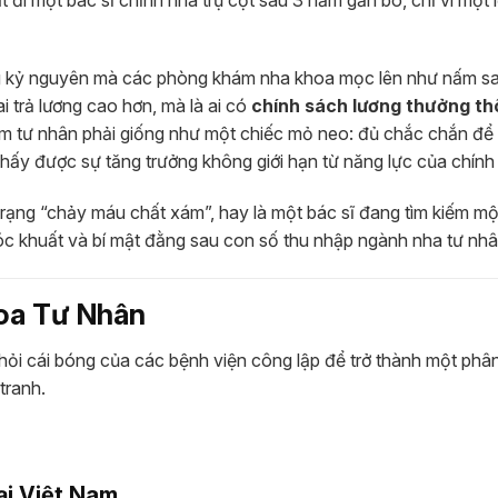
ng kỷ nguyên mà các phòng khám nha khoa mọc lên như nấm s
i trả lương cao hơn, mà là ai có
chính sách lương thưởng t
hám tư nhân phải giống như một chiếc mỏ neo: đủ chắc chắn để 
thấy được sự tăng trưởng không giới hạn từ năng lực của chính
rạng “chảy máu chất xám”, hay là một bác sĩ đang tìm kiếm m
góc khuất và bí mật đằng sau con số thu nhập ngành nha tư nhâ
oa Tư Nhân
khỏi cái bóng của các bệnh viện công lập để trở thành một phâ
tranh.
ại Việt Nam