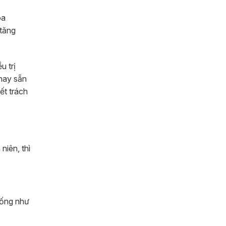
oa
 tăng
u trị
 nay sẵn
ết trách
niên, thì
iống như