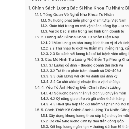
Chính Sách Lương Bác Sĩ Nha Khoa Tư Nhân: Bí
1. Tổng Quan Về Nghề Nha Khoa Tư Nhân
Xu hướng phát triển phòng khám tư tại Việt Nam
Khác biệt trong cơ chế vận hành công lập – tư n
Vai trò bác sĩ nha trong mô hình kinh doanh tư
2. Lương Bác Sĩ Nha Khoa Tư Nhân Hiện Nay
2.1 Mức lương cơ bản trung bình theo vị trí và ki
2.2 Thu nhập từ dịch vụ thẩm mỹ, niềng răng, c
2.3 So sánh với lương bác sĩ tại bệnh viện công 
3. Các Mô Hình Trả Lương Phổ Biến Tại Phòng Kh
3.1 Lương cố định + thưởng doanh thu dịch vụ
3.2 Trả theo phần trăm doanh số (20–40%)
3.3 Gắn lương với KPI và đánh giá định kỳ
3.4 Cơ chế chia lợi nhuận theo vị trí chủ lực
4. Yếu Tố Ảnh Hưởng Đến Chính Sách Lương
4.1 Số lượng bệnh nhân và dịch vụ chuyên môn
4.2 Kỹ năng giao tiếp và giữ chân khách hàng
4.3 Hiệu quả hợp tác đội nhóm và phản hồi nội 
5. Cách Thiết Kế Chính Sách Lương Tư Nhân Công
Xây dựng khung lương theo cấp bậc chuyên mô
Cơ chế tăng lương định kỳ dựa trên đóng góp
Kết hợp lương ngắn hạn + thưởng dài hạn (6 thá