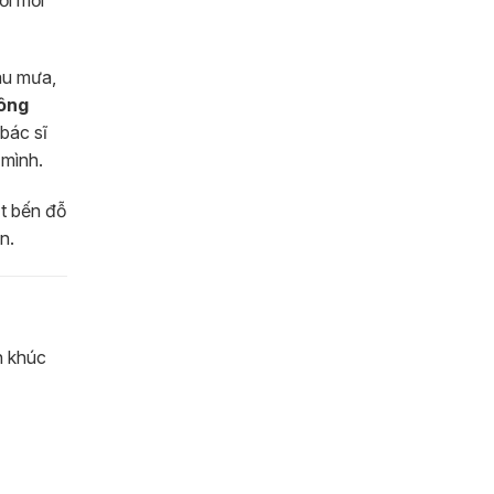
au mưa,
hông
bác sĩ
 mình.
ột bến đỗ
n.
n khúc