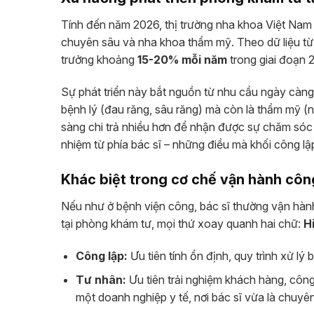
Tính đến năm 2026, thị trường nha khoa Việt Na
chuyên sâu và nha khoa thẩm mỹ. Theo dữ liệu từ 
trưởng khoảng
15-20% mỗi năm
trong giai đoạn 
Sự phát triển này bắt nguồn từ nhu cầu ngày càng 
bệnh lý (đau răng, sâu răng) mà còn là thẩm mỹ (
sàng chi trả nhiều hơn để nhận được sự chăm sóc t
nhiệm từ phía bác sĩ – những điều mà khối công lập
Khác biệt trong cơ chế vận hành công
Nếu như ở bệnh viện công, bác sĩ thường vận hành 
tại phòng khám tư, mọi thứ xoay quanh hai chữ:
H
Công lập:
Ưu tiên tính ổn định, quy trình xử lý
Tư nhân:
Ưu tiên trải nghiệm khách hàng, công
một doanh nghiệp y tế, nơi bác sĩ vừa là chuyên 