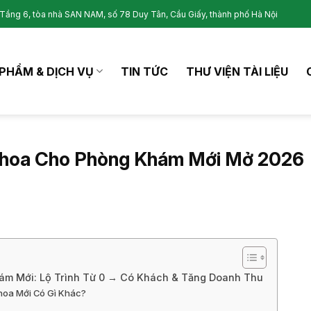
Tầng 6, tòa nhà SAN NAM, số 78 Duy Tân, Cầu Giấy, thành phố Hà Nội
PHẨM & DỊCH VỤ
TIN TỨC
THƯ VIỆN TÀI LIỆU
Khoa Cho Phòng Khám Mới Mở 2026
ám Mới: Lộ Trình Từ 0 → Có Khách & Tăng Doanh Thu
hoa Mới Có Gì Khác?