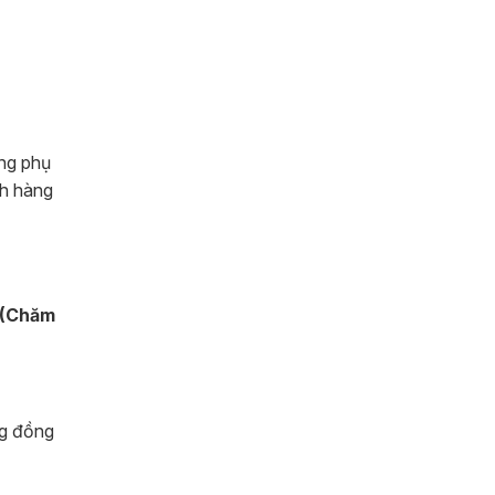
ing phụ
ch hàng
 (Chăm
ng đồng