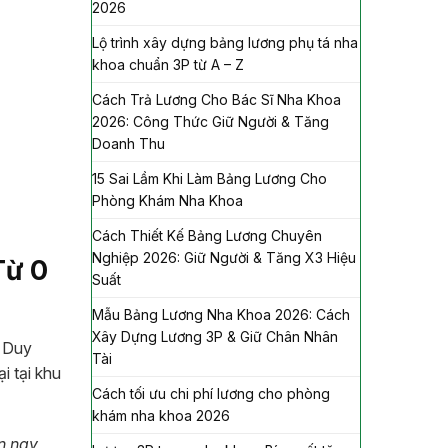
2026
Lộ trình xây dựng bảng lương phụ tá nha
khoa chuẩn 3P từ A – Z
Cách Trả Lương Cho Bác Sĩ Nha Khoa
2026: Công Thức Giữ Người & Tăng
Doanh Thu
15 Sai Lầm Khi Làm Bảng Lương Cho
Phòng Khám Nha Khoa
Cách Thiết Kế Bảng Lương Chuyên
Nghiệp 2026: Giữ Người & Tăng X3 Hiệu
Từ 0
Suất
Mẫu Bảng Lương Nha Khoa 2026: Cách
Xây Dựng Lương 3P & Giữ Chân Nhân
ố Duy
Tài
i tại khu
Cách tối ưu chi phí lương cho phòng
khám nha khoa 2026
n nay,