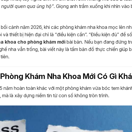
à người quen qua ủng hộ”
. Giọng anh trầm xuống khi nhìn vào 
ong bối cảnh năm 2026, khi các phòng khám nha khoa mọc lên n
 và thiết bị hiện đại chỉ là “điều kiện cần”. “Điều kiện đủ” để s
ha khoa cho phòng khám mới
bài bản. Nếu bạn đang đứng t
ế nha vẫn trống, bài viết này là tấm bản đồ thực chiến giúp b
tiên.
o Phòng Khám Nha Khoa Mới Có Gì Kh
5 năm hoàn toàn khác với một phòng khám vừa bóc tem khánh
h, mà là xây dựng niềm tin từ con số không tròn trĩnh.