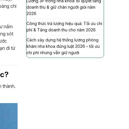
Lương 3P trong nha khoa: Bí quyết tăng
bảng chi
doanh thu & giữ chân người giỏi năm
2026
Công thức trả lương hiệu quả: Tối ưu chi
hư nấm
phí & Tăng doanh thu cho năm 2026
ống sót
Cách xây dựng hệ thống lương phòng
rước
khám nha khoa đúng luật 2026 – tối ưu
ạn đi từ
chi phí nhưng vẫn giữ người
ác?
 thành.