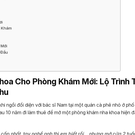
ới
g Khám
 Mới
t Đầu
hoa Cho Phòng Khám Mới: Lộ Trình 
hu
khi ngồi đối diện với bác sĩ Nam tại một quán cà phê nhỏ ở ph
sau 10 năm đi làm thuê để mở một phòng khám nha khoa hiện đạ
cấp nhất, tay nghề anh thì em biết rồi… nhưng mở cửa 2 tuầ