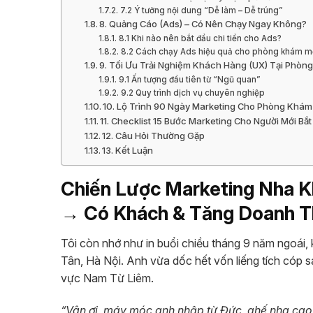
7.2 Ý tưởng nội dung “Dễ làm – Dễ trúng”
8. Quảng Cáo (Ads) – Có Nên Chạy Ngay Không?
8.1 Khi nào nên bắt đầu chi tiền cho Ads?
8.2 Cách chạy Ads hiệu quả cho phòng khám m
9. Tối Ưu Trải Nghiệm Khách Hàng (UX) Tại Phòn
9.1 Ấn tượng đầu tiên từ “Ngũ quan”
9.2 Quy trình dịch vụ chuyên nghiệp
10. Lộ Trình 90 Ngày Marketing Cho Phòng Khám
11. Checklist 15 Bước Marketing Cho Người Mới Bắ
12. Câu Hỏi Thường Gặp
13. Kết Luận
Chiến Lược Marketing Nha K
→ Có Khách & Tăng Doanh T
Tôi còn nhớ như in buổi chiều tháng 9 năm ngoái, 
Tân, Hà Nội. Anh vừa dốc hết vốn liếng tích cóp 
vực Nam Từ Liêm.
“Vân ơi, máy móc anh nhập từ Đức, ghế nha cao 