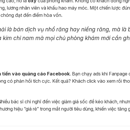
ảng cáo, nó là
oxy
của phòng khám. Không có khách đồng nghĩ
ằng, lương nhân viên và khấu hao máy móc. Một chiến lược đú
nh chóng đạt đến điểm hòa vốn.
ải là bán dịch vụ nhổ răng hay niềng răng, mà là
 là kim chỉ nam mà mọi chủ phòng khám mới cần gh
m tiền vào quảng cáo Facebook
. Bạn chạy ads khi Fanpage 
ông có phản hồi tích cực. Kết quả? Khách click vào xem rồi thoá
Nhiều bác sĩ chỉ nghĩ đến việc giảm giá sốc để kéo khách, như
hương hiệu “giá rẻ” trong mắt người tiêu dùng, khiến việc tăng 