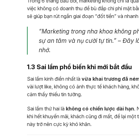
Trong 6 tháng đầu đời, marketing không chỉ là qu
việc không có doanh thu để bù đắp chi phí mặt b
sẽ giúp bạn rút ngắn giai đoạn “đốt tiền” và nha
“Marketing trong nha khoa không ph
sự an tâm và nụ cười tự tin.” – Đây
nhớ.
1.3 Sai lầm phổ biến khi mới bắt đầu
Sai lầm kinh điển nhất là
vừa khai trương đã né
vài lượt like, không có ảnh thực tế khách hàng, kh
cảm thấy thiếu tin tưởng.
Sai lầm thứ hai là
không có chiến lược dài hạn
. 
khi hết khuyến mãi, khách cũng đi mất, để lại một t
này trở nên cực kỳ khó khăn.