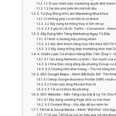
1.2 Vì sao chiến lược marketing quyết định thành 
1.3 Sai lầm phổ biến khi mới bắt đầu
2. Tư Duy Đúng Khi Làm Marketing Nha Khoa
2.1 Không phải cứ chi tiền là có khách
2.2 Xây dựng hệ thống thay vì làm rời rạc
2.3 3 yếu tố cốt lõi: Traffic – Conversion – Rete
3. Xây Dựng Nền Tảng Marketing Ngay Từ Đầu
3.1 Định vị thương hiệu phòng khám
3.2 Xác định khách hàng mục tiêu theo GEO (Vị trí
3.3 Xây dựng thông điệp marketing khác biệt (
4. Chiến Lược Có Khách Hàng Đầu Tiên (Day 1 – 
4.1 Tận dụng Network cá nhân – Sức mạnh của s
4.2 Khai thác cộng đồng địa phương (Group cư 
4.3 Chương trình khai trương – Thu hút bằng trả
5. SEO Google Maps – Kênh Bắt Buộc Để “Tìm K
5.1 Setup Google Business Profile (GBP) chuẩn 
5.2 Chiến lược tăng Review thực tế
5.3 Tối ưu từ khóa địa phương
6. SEO Website – Nền Tảng Lâu Dài & Uy Tín Cho
6.1 Xây dựng Landing Page dịch vụ mũi nhọn
6.2 Content Blog – Giải đáp để tạo niềm tin
7. TikTok & Social Media – Kênh “Bứt Phá” Cho Ng
7.1 Vì sao TikTok lại cực kỳ hiệu quả với nha kho