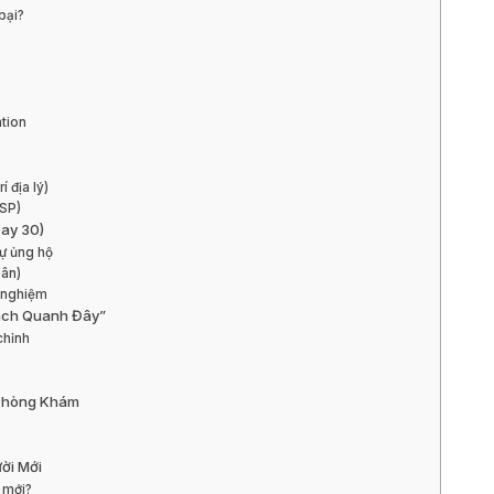
bại?
ntion
 địa lý)
USP)
Day 30)
ự ủng hộ
dân)
i nghiệm
hách Quanh Đây”
chỉnh
 Phòng Khám
ười Mới
a mới?