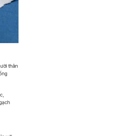
ười thân
hống
c,
 gạch