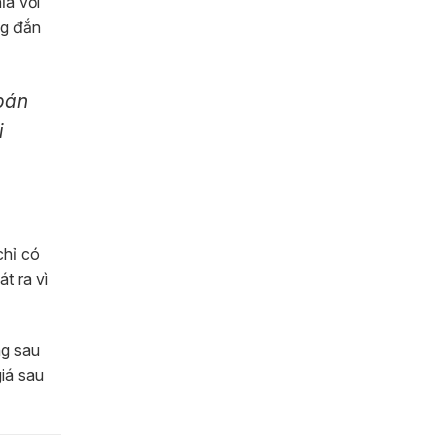
a với
ng đắn
 bán
i
chỉ có
t ra vì
ng sau
giá sau