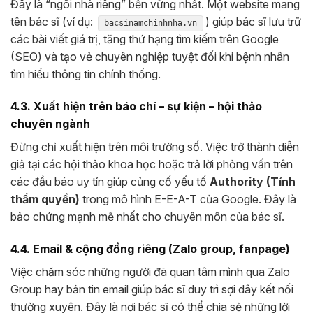
Đây là “ngôi nhà riêng” bền vững nhất. Một website mang
tên bác sĩ (ví dụ:
) giúp bác sĩ lưu trữ
bacsinamchinhnha.vn
các bài viết giá trị, tăng thứ hạng tìm kiếm trên Google
(SEO) và tạo vẻ chuyên nghiệp tuyệt đối khi bệnh nhân
tìm hiểu thông tin chính thống.
4.3. Xuất hiện trên báo chí – sự kiện – hội thảo
chuyên ngành
Đừng chỉ xuất hiện trên môi trường số. Việc trở thành diễn
giả tại các hội thảo khoa học hoặc trả lời phỏng vấn trên
các đầu báo uy tín giúp củng cố yếu tố
Authority (Tính
thẩm quyền)
trong mô hình E-E-A-T của Google. Đây là
bảo chứng mạnh mẽ nhất cho chuyên môn của bác sĩ.
4.4. Email & cộng đồng riêng (Zalo group, fanpage)
Việc chăm sóc những người đã quan tâm mình qua Zalo
Group hay bản tin email giúp bác sĩ duy trì sợi dây kết nối
thường xuyên. Đây là nơi bác sĩ có thể chia sẻ những lời