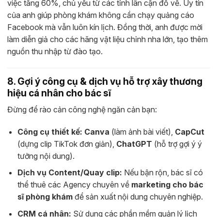
việc tăng 60%, chủ yếu từ các tỉnh lân cận đổ về. Uy tín
của anh giúp phòng khám không cần chạy quảng cáo
Facebook mà vẫn luôn kín lịch. Đồng thời, anh được mời
làm diễn giả cho các hãng vật liệu chỉnh nha lớn, tạo thêm
nguồn thu nhập từ đào tạo.
8. Gợi ý công cụ & dịch vụ hỗ trợ xây thương
hiệu cá nhân cho bác sĩ
Đừng để rào cản công nghệ ngăn cản bạn:
Công cụ thiết kế:
Canva
(làm ảnh bài viết),
CapCut
(dựng clip TikTok đơn giản),
ChatGPT
(hỗ trợ gợi ý ý
tưởng nội dung).
Dịch vụ Content/Quay clip:
Nếu bận rộn, bác sĩ có
thể thuê các Agency chuyên về
marketing cho bác
sĩ phòng khám
để sản xuất nội dung chuyên nghiệp.
CRM cá nhân:
Sử dụng các phần mềm quản lý lịch