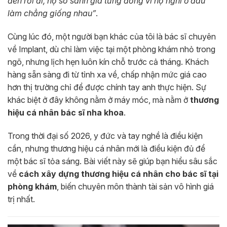
đến rồi đi, họ so sánh giá từng đồng vì họ nghĩ ở đâu
làm chẳng giống nhau”
.
Cùng lúc đó, một người bạn khác của tôi là bác sĩ chuyên
về Implant, dù chỉ làm việc tại một phòng khám nhỏ trong
ngõ, nhưng lịch hẹn luôn kín chỗ trước cả tháng. Khách
hàng sẵn sàng đi từ tỉnh xa về, chấp nhận mức giá cao
hơn thị trường chỉ để được chính tay anh thực hiện. Sự
khác biệt ở đây không nằm ở máy móc, mà nằm ở
thương
hiệu cá nhân bác sĩ nha khoa
.
Trong thời đại số 2026, y đức và tay nghề là điều kiện
cần, nhưng thương hiệu cá nhân mới là điều kiện đủ để
một bác sĩ tỏa sáng. Bài viết này sẽ giúp bạn hiểu sâu sắc
về
cách xây dựng thương hiệu cá nhân cho bác sĩ tại
phòng khám
, biến chuyên môn thành tài sản vô hình giá
trị nhất.