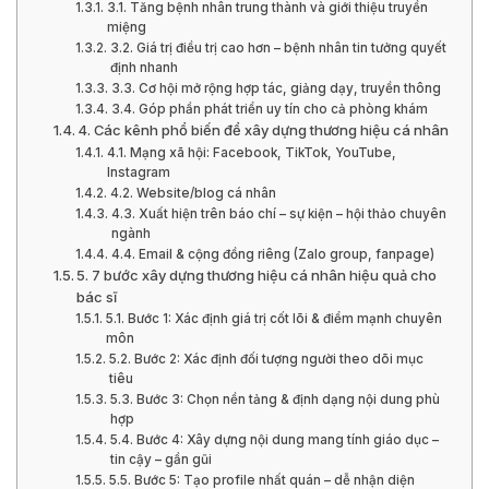
3.1. Tăng bệnh nhân trung thành và giới thiệu truyền
miệng
3.2. Giá trị điều trị cao hơn – bệnh nhân tin tưởng quyết
định nhanh
3.3. Cơ hội mở rộng hợp tác, giảng dạy, truyền thông
3.4. Góp phần phát triển uy tín cho cả phòng khám
4. Các kênh phổ biến để xây dựng thương hiệu cá nhân
4.1. Mạng xã hội: Facebook, TikTok, YouTube,
Instagram
4.2. Website/blog cá nhân
4.3. Xuất hiện trên báo chí – sự kiện – hội thảo chuyên
ngành
4.4. Email & cộng đồng riêng (Zalo group, fanpage)
5. 7 bước xây dựng thương hiệu cá nhân hiệu quả cho
bác sĩ
5.1. Bước 1: Xác định giá trị cốt lõi & điểm mạnh chuyên
môn
5.2. Bước 2: Xác định đối tượng người theo dõi mục
tiêu
5.3. Bước 3: Chọn nền tảng & định dạng nội dung phù
hợp
5.4. Bước 4: Xây dựng nội dung mang tính giáo dục –
tin cậy – gần gũi
5.5. Bước 5: Tạo profile nhất quán – dễ nhận diện