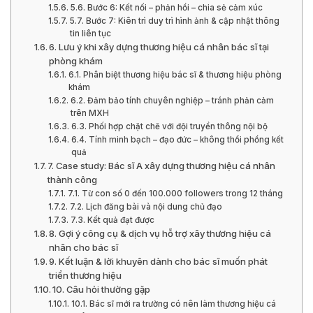
5.6. Bước 6: Kết nối – phản hồi – chia sẻ cảm xúc
5.7. Bước 7: Kiên trì duy trì hình ảnh & cập nhật thông
tin liên tục
6. Lưu ý khi xây dựng thương hiệu cá nhân bác sĩ tại
phòng khám
6.1. Phân biệt thương hiệu bác sĩ & thương hiệu phòng
khám
6.2. Đảm bảo tính chuyên nghiệp – tránh phản cảm
trên MXH
6.3. Phối hợp chặt chẽ với đội truyền thông nội bộ
6.4. Tính minh bạch – đạo đức – không thổi phồng kết
quả
7. Case study: Bác sĩ A xây dựng thương hiệu cá nhân
thành công
7.1. Từ con số 0 đến 100.000 followers trong 12 tháng
7.2. Lịch đăng bài và nội dung chủ đạo
7.3. Kết quả đạt được
8. Gợi ý công cụ & dịch vụ hỗ trợ xây thương hiệu cá
nhân cho bác sĩ
9. Kết luận & lời khuyên dành cho bác sĩ muốn phát
triển thương hiệu
10. Câu hỏi thường gặp
10.1. Bác sĩ mới ra trường có nên làm thương hiệu cá