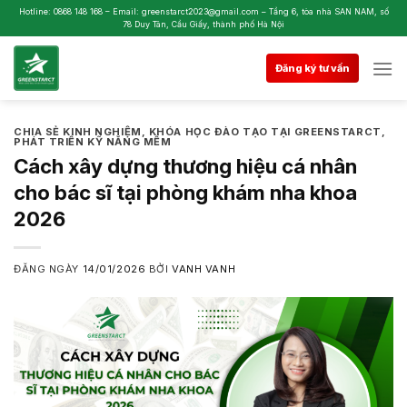
Skip
Hotline: 0868 148 168 – Email: greenstarct2023@gmail.com – Tầng 6, tòa nhà SAN NAM, số
78 Duy Tân, Cầu Giấy, thành phố Hà Nội
to
content
Đăng ký tư vấn
CHIA SẺ KINH NGHIỆM
,
KHÓA HỌC ĐÀO TẠO TẠI GREENSTARCT
,
PHÁT TRIỂN KỸ NĂNG MỀM
Cách xây dựng thương hiệu cá nhân
cho bác sĩ tại phòng khám nha khoa
2026
ĐĂNG NGÀY
14/01/2026
BỞI
VANH VANH